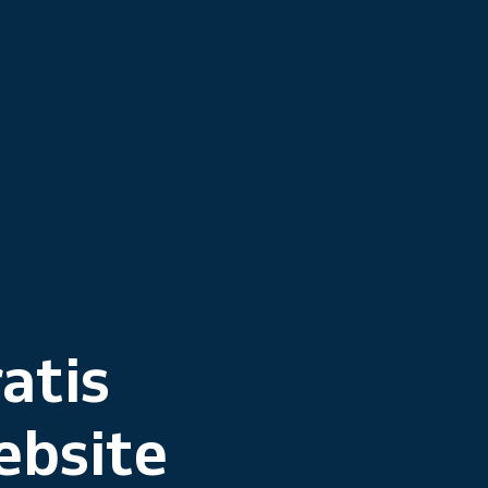
atis
ebsite