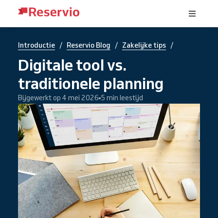
/
/
/
Introductie
Reservio Blog
Zakelijke tips
Digitale tool vs.
traditionele planning
Bijgewerkt op 4 mei 2026
5 min leestijd