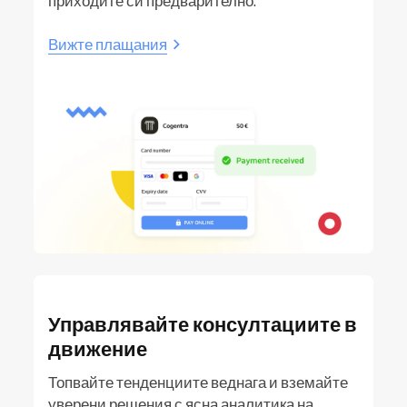
приходите си предварително.
Вижте плащания
Управлявайте консултациите в
движение
Топвайте тенденциите веднага и вземайте
уверени решения с ясна аналитика на