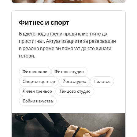
клиентите, повишава продуктивността и
помага бизнесът ви да расте стабилно
.
Фитнес и спорт
Бъдете подготвени преди клиентите да
пристигнат. Актуализациите за резервации
в реално време ви помагат да сте винаги
готови.
Фитнес зали
Фитнес студио
Спортен център
Йога студио
Пилатес
Личен треньор
Танцово студио
Бойни изкуства