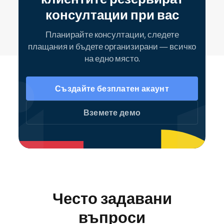
консултации при вас
Планирайте консултации, следете
плащания и бъдете организирани — всичко
на едно място.
Създайте безплатен акаунт
Вземете демо
Често задавани
въпроси