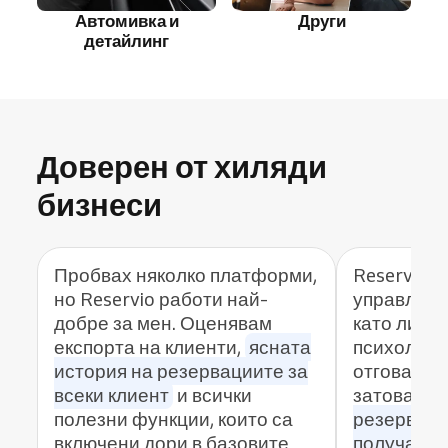
Автомивка и
Други
детайлинг
Доверен от хиляди
бизнеси
Пробвах няколко платформи,
Reservio м
но Reservio работи най-
управлява
добре за мен. Оценявам
като личен
експорта на клиенти,
ясната
психолог н
история на резервациите за
отговарям
всеки клиент
и всички
затова
кл
полезни функции, които са
резервира
включени дори в базовите
получават