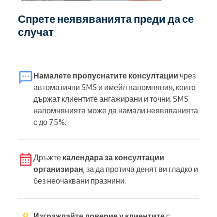
Спрете неявяванията преди да се
случат
Намалете пропуснатите консултации
чрез
автоматични SMS и имейл напомняния, които
държат клиентите ангажирани и точни. SMS
напомнянията може да намали неявяванията
с до 75%.
Дръжте
календара за консултации
организиран
, за да протича денят ви гладко и
без неочаквани празнини.
Изграждайте доверие у клиентите
с