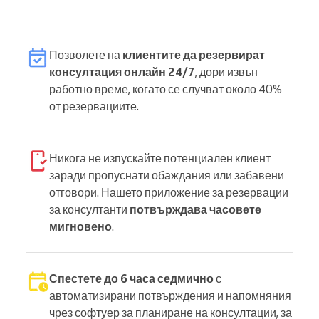
Позволете на
клиентите да резервират
консултация онлайн 24/7
, дори извън
работно време, когато се случват около 40%
от резервациите.
Никога не изпускайте потенциален клиент
заради пропуснати обаждания или забавени
отговори. Нашето приложение за резервации
за консултанти
потвърждава часовете
мигновено
.
Спестете до 6 часа седмично
с
автоматизирани потвърждения и напомняния
чрез софтуер за планиране на консултации, за