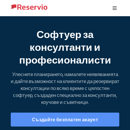
Софтуер за
консултанти и
професионалисти
Улеснете планирането, намалете неявяванията
и дайте възможност на клиентите да резервират
консултации по всяко време с цялостен
софтуер, създаден специално за консултанти,
коучове и съветници.
Създайте безплатен акаунт