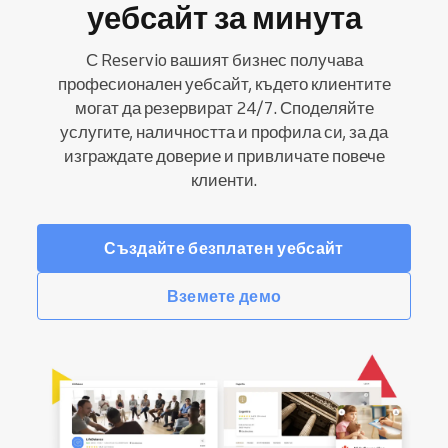
уебсайт за минута
С Reservio вашият бизнес получава
професионален уебсайт, където клиентите
могат да резервират 24/7. Споделяйте
услугите, наличността и профила си, за да
изграждате доверие и привличате повече
клиенти.
Създайте безплатен уебсайт
Вземете демо