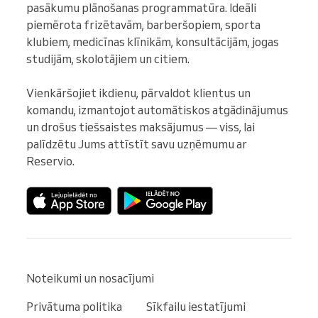
pasākumu plānošanas programmatūra. Ideāli 
piemērota frizētavām, barberšopiem, sporta 
klubiem, medicīnas klīnikām, konsultācijām, jogas 
studijām, skolotājiem un citiem.

Vienkāršojiet ikdienu, pārvaldot klientus un 
komandu, izmantojot automātiskos atgādinājumus 
un drošus tiešsaistes maksājumus — viss, lai 
palīdzētu Jums attīstīt savu uzņēmumu ar 
Reservio.
Noteikumi un nosacījumi
Privātuma politika
Sīkfailu iestatījumi