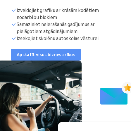
Izveidojiet grafiku ar krāsām kodētiem
nodarbību blokiem
Samaziniet neierašanās gadījumus ar
pielāgotiem atgādinājumiem
Izsekojiet skolēnu autoskolas vēsturei
Apskatīt visus biznesa rīkus