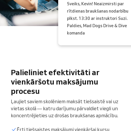
Sveiks, Kevin! Neaizmirsti par
rītdienas braukšanas nodarbību
plkst. 13:30 ar instruktori Suzi.
Paldies, Mad Dogs Drive & Dive
komanda
Palieliniet efektivitāti ar
vienkāršotu maksājumu
procesu
Ļaujiet saviem skolēniem maksāt tiešsaistē vai uz
vietas skolā — katru darījumu pārvaldiet viegli un
koncentrējieties uz drošas braukšanas apmācību.
Ērti tiešsaistes maksājumi vienkāršai kursu