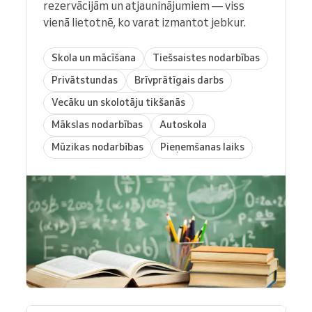
rezervācijām un atjauninājumiem — viss
vienā lietotnē, ko varat izmantot jebkur.
Skola un mācīšana
Tiešsaistes nodarbības
Privātstundas
Brīvprātīgais darbs
Vecāku un skolotāju tikšanās
Mākslas nodarbības
Autoskola
Mūzikas nodarbības
Pieņemšanas laiks