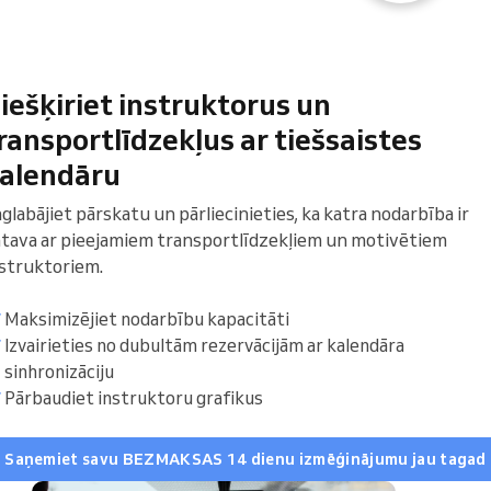
iešķiriet instruktorus un
ransportlīdzekļus ar tiešsaistes
alendāru
glabājiet pārskatu un pārliecinieties, ka katra nodarbība ir
tava ar pieejamiem transportlīdzekļiem un motivētiem
struktoriem.
Maksimizējiet nodarbību kapacitāti
Izvairieties no dubultām rezervācijām ar kalendāra
Sinhronizēt kalendāru
sinhronizāciju
Pārbaudiet instruktoru grafikus
Skolēnu saraksts
Saņemiet savu BEZMAKSAS 14 dienu izmēģinājumu jau tagad
Nedēļas nogales kursi