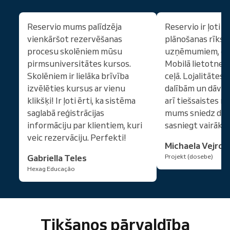
Reservio mums palīdzēja
Reservio ir ļoti 
vienkāršot rezervēšanas
plānošanas rīks 
procesu skolēniem mūsu
uzņēmumiem, gan
pirmsuniversitātes kursos.
Mobilā lietotne ir 
Skolēniem ir lielāka brīvība
ceļā. Lojalitātes
izvēlēties kursus ar vienu
dalībām un dāvan
klikšķi! Ir ļoti ērti, ka sistēma
arī tiešsaistes m
saglabā reģistrācijas
mums sniedz dau
informāciju par klientiem, kuri
sasniegt vairāk k
veic rezervāciju. Perfekti!
Michaela Vejros
Gabriella Teles
Projekt (dosebe)
Hexag Educação
Tikšanos pārvaldība