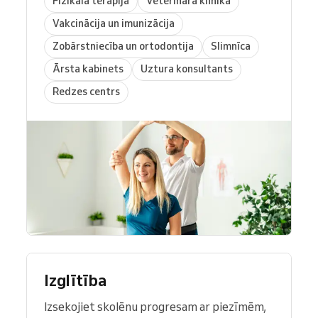
Fizikālā terapija
Veterinārā klīnika
Vakcinācija un imunizācija
Zobārstniecība un ortodontija
Slimnīca
Ārsta kabinets
Uztura konsultants
Redzes centrs
Izglītība
Izsekojiet skolēnu progresam ar piezīmēm,