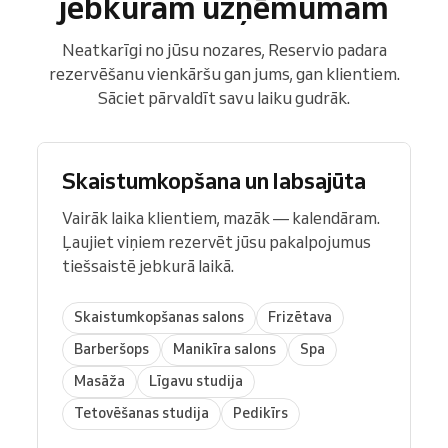
jebkuram uzņēmumam
Neatkarīgi no jūsu nozares, Reservio padara
rezervēšanu vienkāršu gan jums, gan klientiem.
Sāciet pārvaldīt savu laiku gudrāk.
Skaistumkopšana un labsajūta
Vairāk laika klientiem, mazāk — kalendāram.
Ļaujiet viņiem rezervēt jūsu pakalpojumus
tiešsaistē jebkurā laikā.
Skaistumkopšanas salons
Frizētava
Barberšops
Manikīra salons
Spa
Masāža
Līgavu studija
Tetovēšanas studija
Pedikīrs