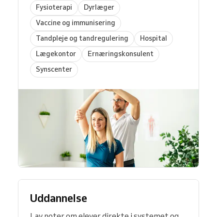
Fysioterapi
Dyrlæger
Vaccine og immunisering
Tandpleje og tandregulering
Hospital
Lægekontor
Ernæringskonsulent
Synscenter
Uddannelse
Lav noter om elever direkte i systemet og