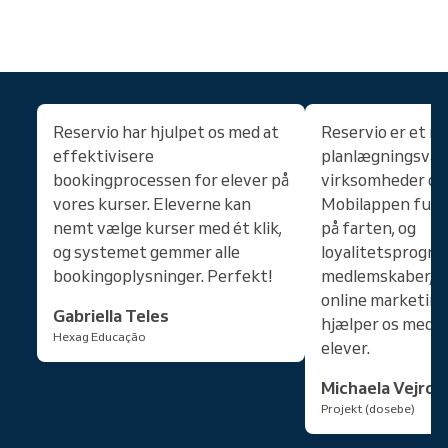
Reservio har hjulpet os med at
Reservio er et ny
effektivisere
planlægningsvær
bookingprocessen for elever på
virksomheder og 
vores kurser. Eleverne kan
Mobilappen fung
nemt vælge kurser med ét klik,
på farten, og
og systemet gemmer alle
loyalitetsprogr
bookingoplysninger. Perfekt!
medlemskaber, g
online marketin
Gabriella Teles
hjælper os med at
Hexag Educação
elever.
Michaela Vejros
Projekt (dosebe)