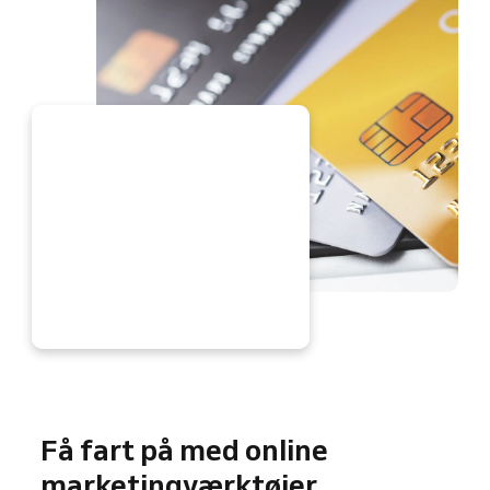
U
Få fart på med online
marketingværktøjer