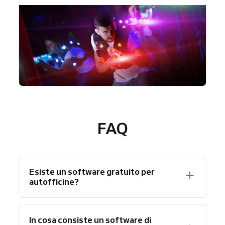
FAQ
Esiste un software gratuito per
autofficine?
Certo! Reservio offre un piano gratuito che
In cosa consiste un software di
include fino a 40 prenotazioni al mese e