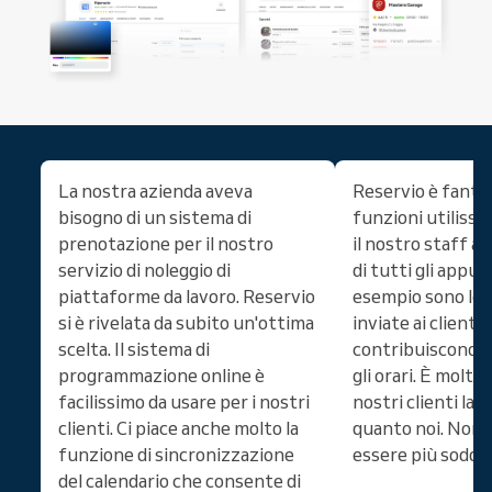
La nostra azienda aveva
Reservio è fantas
bisogno di un sistema di
funzioni utilissi
prenotazione per il nostro
il nostro staff a 
servizio di noleggio di
di tutti gli appu
piattaforme da lavoro. Reservio
esempio sono le 
si è rivelata da subito un'ottima
inviate ai clienti,
scelta. Il sistema di
contribuiscono a
programmazione online è
gli orari. È molto 
facilissimo da usare per i nostri
nostri clienti la
clienti. Ci piace anche molto la
quanto noi. Non
funzione di sincronizzazione
essere più soddis
del calendario che consente di