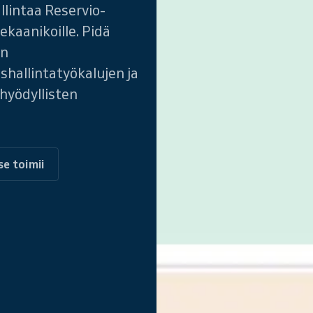
llintaa Reservio-
kaanikoille. Pidä
en
hallintatyökalujen ja
hyödyllisten
se toimii