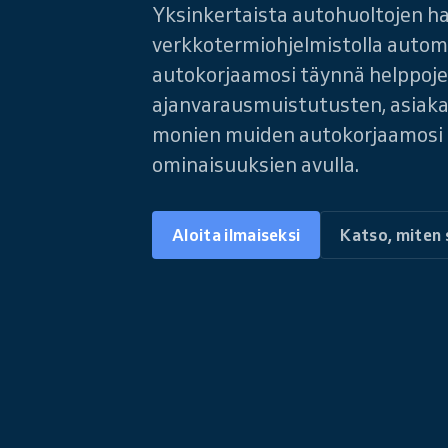
Yksinkertaista autohuoltojen ha
verkkotermiohjelmistolla autome
autokorjaamosi täynnä helppoj
ajanvarausmuistutusten, asiakas
monien muiden autokorjaamosi 
ominaisuuksien avulla.
Aloita ilmaiseksi
Katso, miten 