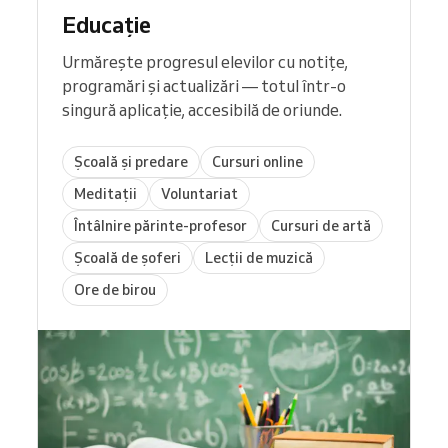
Educație
Urmărește progresul elevilor cu notițe,
programări și actualizări — totul într-o
singură aplicație, accesibilă de oriunde.
Școală și predare
Cursuri online
Meditații
Voluntariat
Întâlnire părinte-profesor
Cursuri de artă
Școală de șoferi
Lecții de muzică
Ore de birou