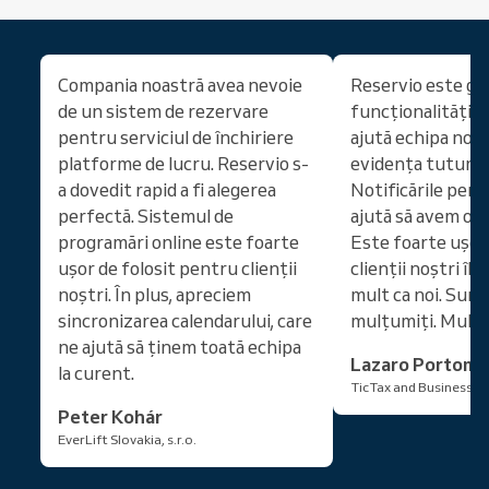
Compania noastră avea nevoie
Reservio este gr
de un sistem de rezervare
funcționalități e
pentru serviciul de închiriere
ajută echipa noas
platforme de lucru. Reservio s-
evidența tuturor
a dovedit rapid a fi alegerea
Notificările pent
perfectă. Sistemul de
ajută să avem o z
programări online este foarte
Este foarte ușor d
ușor de folosit pentru clienții
clienții noștri îl 
noștri. În plus, apreciem
mult ca noi. Sun
sincronizarea calendarului, care
mulțumiți. Mulț
ne ajută să ținem toată echipa
Lazaro Portom
la curent.
TicTax and Business Se
Peter Kohár
EverLift Slovakia, s.r.o.