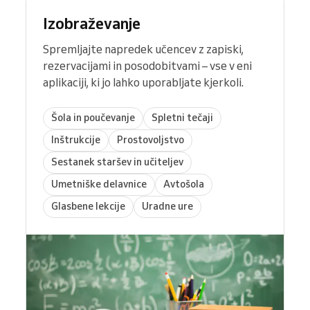
Izobraževanje
Spremljajte napredek učencev z zapiski,
rezervacijami in posodobitvami – vse v eni
aplikaciji, ki jo lahko uporabljate kjerkoli.
Šola in poučevanje
Spletni tečaji
Inštrukcije
Prostovoljstvo
Sestanek staršev in učiteljev
Umetniške delavnice
Avtošola
Glasbene lekcije
Uradne ure