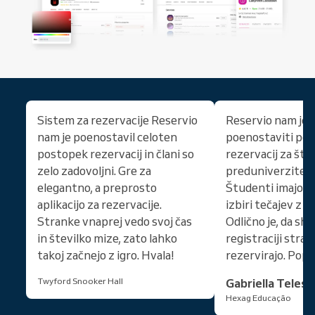
Sistem za rezervacije Reservio
Reservio nam je 
nam je poenostavil celoten
poenostaviti po
postopek rezervacij in člani so
rezervacij za št
zelo zadovoljni. Gre za
preduniverzitetn
elegantno, a preprosto
Študenti imajo v
aplikacijo za rezervacije.
izbiri tečajev z 
Stranke vnaprej vedo svoj čas
Odlično je, da sh
in številko mize, zato lahko
registraciji strank
takoj začnejo z igro. Hvala!
rezervirajo. Popo
Twyford Snooker Hall
Gabriella Teles
Hexag Educação