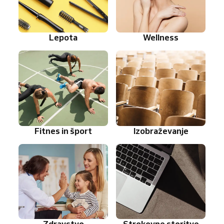
Lepota
Wellness
Fitnes in šport
Izobraževanje
Zdravstvo
Strokovne storitve