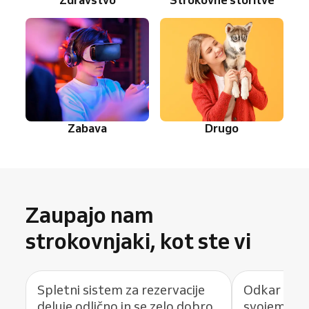
Zabava
Drugo
Zaupajo nam
strokovnjaki, kot ste vi
Spletni sistem za rezervacije
Odkar upor
deluje odlično in se zelo dobro
svojem pod