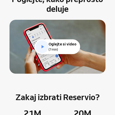
deluje
Oglejte si video
(7min)
Zakaj izbrati Reservio?
21
M
20
M