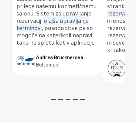
prilega našemu kozmetičnemu
strankami 
salonu. Sistem za upravljanje
rezervacij
,
rezervacij
olajša upravljanje
in enosta
terminov
, posodobitve pa so
rezervacije
mogoče na katerikoli napravi,
rezervacij
tako na spletu kot v aplikaciji.
in seveda 
ki takoj re
Andrea Brucknerová
Beltempo
Ant
ADR