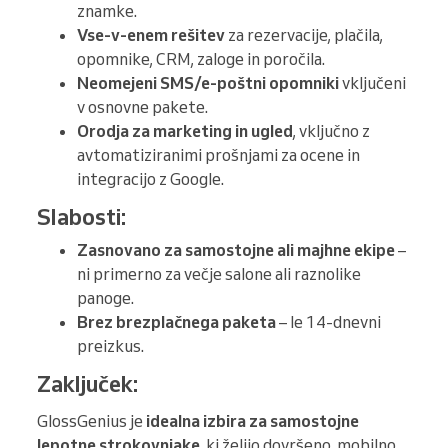
znamke.
Vse-v-enem rešitev
za rezervacije, plačila,
opomnike, CRM, zaloge in poročila.
Neomejeni SMS/e-poštni opomniki
vključeni
v osnovne pakete.
Orodja za marketing in ugled
, vključno z
avtomatiziranimi prošnjami za ocene in
integracijo z Google.
Slabosti:
Zasnovano za samostojne ali majhne ekipe
–
ni primerno za večje salone ali raznolike
panoge.
Brez brezplačnega paketa
– le 14-dnevni
preizkus.
Zaključek:
GlossGenius je
idealna izbira za samostojne
lepotne strokovnjake
, ki želijo dovršeno, mobilno