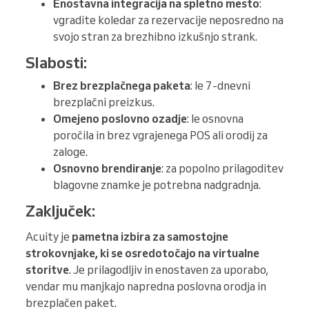
Enostavna integracija na spletno mesto
:
vgradite koledar za rezervacije neposredno na
svojo stran za brezhibno izkušnjo strank.
Slabosti:
Brez brezplačnega paketa
: le 7-dnevni
brezplačni preizkus.
Omejeno poslovno ozadje
: le osnovna
poročila in brez vgrajenega POS ali orodij za
zaloge.
Osnovno brendiranje
: za popolno prilagoditev
blagovne znamke je potrebna nadgradnja.
Zaključek:
Acuity je
pametna izbira za samostojne
strokovnjake, ki se osredotočajo na virtualne
storitve
. Je prilagodljiv in enostaven za uporabo,
vendar mu manjkajo napredna poslovna orodja in
brezplačen paket.