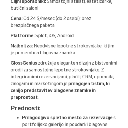
Ciljni uporabniki:
Samostojni stilisti, estetičarke,
butični saloni
Cena:
Od 24 $/mesec (do 2 osebi); brez
brezplačnega paketa
Platforme:
Splet, iOS, Android
Najbolj za:
Neodvisne lepotne strokovnjake, ki jim
je pomembna blagovna znamka
GlossGenius
združuje eleganten dizajn z bistvenimi
orodji za samostojne lepotne strokovnjake. Z
integriranimi rezervacijami, plačili, CRM, opomniki,
zalogami in marketingom je
prilagojen tistim, ki
cenijo predstavitev blagovne znamke in
preprostost
.
Prednosti:
Prilagodljivo spletno mesto za rezervacije
s
portfolijsko galerijo in poudarki blagovne