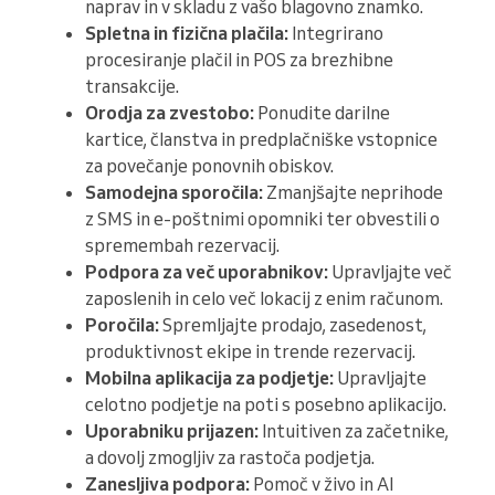
naprav in v skladu z vašo blagovno znamko.
Spletna in fizična plačila:
Integrirano
procesiranje plačil in POS za brezhibne
transakcije.
Orodja za zvestobo:
Ponudite darilne
kartice, članstva in predplačniške vstopnice
za povečanje ponovnih obiskov.
Samodejna sporočila:
Zmanjšajte neprihode
z SMS in e-poštnimi opomniki ter obvestili o
spremembah rezervacij.
Podpora za več uporabnikov:
Upravljajte več
zaposlenih in celo več lokacij z enim računom.
Poročila:
Spremljajte prodajo, zasedenost,
produktivnost ekipe in trende rezervacij.
Mobilna aplikacija za podjetje:
Upravljajte
celotno podjetje na poti s posebno aplikacijo.
Uporabniku prijazen:
Intuitiven za začetnike,
a dovolj zmogljiv za rastoča podjetja.
Zanesljiva podpora:
Pomoč v živo in AI