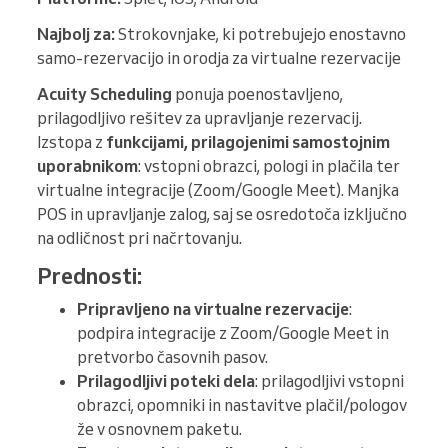
Najbolj za:
Strokovnjake, ki potrebujejo enostavno
samo-rezervacijo in orodja za virtualne rezervacije
Acuity Scheduling
ponuja poenostavljeno,
prilagodljivo rešitev za upravljanje rezervacij.
Izstopa z
funkcijami, prilagojenimi samostojnim
uporabnikom
: vstopni obrazci, pologi in plačila ter
virtualne integracije (Zoom/Google Meet). Manjka
POS in upravljanje zalog, saj se osredotoča izključno
na odličnost pri načrtovanju.
Prednosti:
Pripravljeno na virtualne rezervacije
:
podpira integracije z Zoom/Google Meet in
pretvorbo časovnih pasov.
Prilagodljivi poteki dela
: prilagodljivi vstopni
obrazci, opomniki in nastavitve plačil/pologov
že v osnovnem paketu.