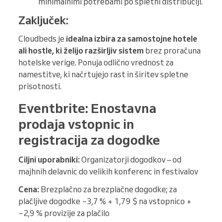
minimalnimi potrebami po spletni distribuciji.
Zaključek:
Cloudbeds je
idealna izbira za samostojne hotele
ali hostle, ki želijo razširljiv sistem
brez proračuna
hotelske verige. Ponuja odlično vrednost za
namestitve, ki načrtujejo rast in širitev spletne
prisotnosti.
Eventbrite: Enostavna
prodaja vstopnic in
registracija za dogodke
Ciljni uporabniki:
Organizatorji dogodkov – od
majhnih delavnic do velikih konferenc in festivalov
Cena:
Brezplačno za brezplačne dogodke; za
plačljive dogodke ~3,7 % + 1,79 $ na vstopnico +
~2,9 % provizije za plačilo