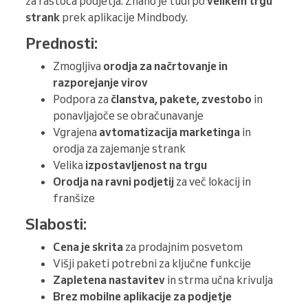
za rastoča podjetja. Znano je tudi po
velikem trgu
strank
prek aplikacije Mindbody.
Prednosti:
Zmogljiva
orodja za načrtovanje in
razporejanje virov
Podpora za
članstva, pakete, zvestobo
in
ponavljajoče se obračunavanje
Vgrajena
avtomatizacija marketinga
in
orodja za zajemanje strank
Velika
izpostavljenost na trgu
Orodja na ravni podjetij
za več lokacij in
franšize
Slabosti:
Cena je skrita
za prodajnim posvetom
Višji paketi potrebni za ključne funkcije
Zapletena nastavitev
in strma učna krivulja
Brez mobilne aplikacije za podjetje