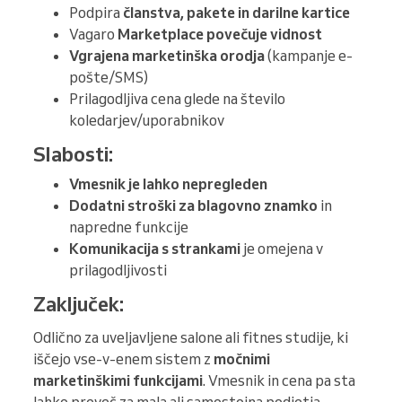
Podpira
članstva, pakete in darilne kartice
Vagaro
Marketplace povečuje vidnost
Vgrajena marketinška orodja
(kampanje e-
pošte/SMS)
Prilagodljiva cena glede na število
koledarjev/uporabnikov
Slabosti:
Vmesnik je lahko nepregleden
Dodatni stroški za blagovno znamko
in
napredne funkcije
Komunikacija s strankami
je omejena v
prilagodljivosti
Zaključek:
Odlično za uveljavljene salone ali fitnes studije, ki
iščejo vse-v-enem sistem z
močnimi
marketinškimi funkcijami
. Vmesnik in cena pa sta
lahko preveč za mala ali samostojna podjetja.