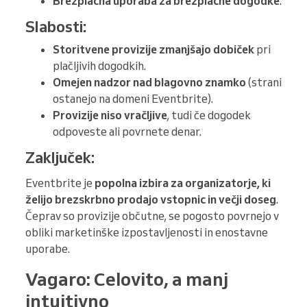
Brezplačna uporaba za brezplačne dogodke
.
Slabosti:
Storitvene provizije zmanjšajo dobiček
pri
plačljivih dogodkih.
Omejen nadzor nad blagovno znamko
(strani
ostanejo na domeni Eventbrite).
Provizije niso vračljive
, tudi če dogodek
odpoveste ali povrnete denar.
Zaključek:
Eventbrite je
popolna izbira za organizatorje, ki
želijo brezskrbno prodajo vstopnic in večji doseg
.
Čeprav so provizije občutne, se pogosto povrnejo v
obliki marketinške izpostavljenosti in enostavne
uporabe.
Vagaro: Celovito, a manj
intuitivno