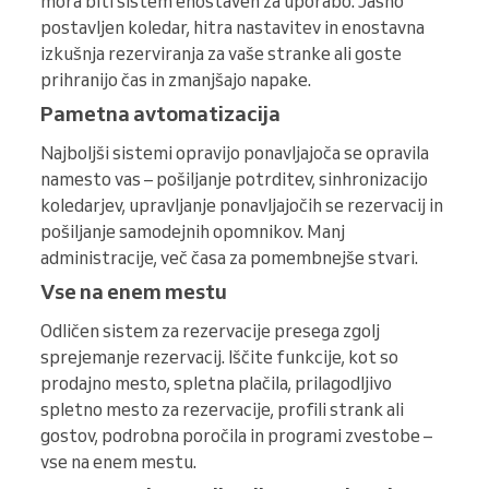
mora biti sistem enostaven za uporabo. Jasno
postavljen koledar, hitra nastavitev in enostavna
izkušnja rezerviranja za vaše stranke ali goste
prihranijo čas in zmanjšajo napake.
Pametna avtomatizacija
Najboljši sistemi opravijo ponavljajoča se opravila
namesto vas – pošiljanje potrditev, sinhronizacijo
koledarjev, upravljanje ponavljajočih se rezervacij in
pošiljanje samodejnih opomnikov. Manj
administracije, več časa za pomembnejše stvari.
Vse na enem mestu
Odličen sistem za rezervacije presega zgolj
sprejemanje rezervacij. Iščite funkcije, kot so
prodajno mesto, spletna plačila, prilagodljivo
spletno mesto za rezervacije, profili strank ali
gostov, podrobna poročila in programi zvestobe –
vse na enem mestu.