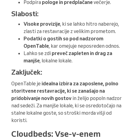
Podpira
pologe in predplačane
večerje.
Slabosti:
Visoke provizije
, ki se lahko hitro naberejo,
zlasti za restavracije z velikim prometom.
Podatki o gostih so pod nadzorom
OpenTable
, kar omejuje neposreden odnos.
Lahko se zdi
preveč zapleten in drag za
manjše
, lokalne lokale.
Zaključek:
OpenTable je
idealna izbira za zaposlene, polno
storitvene restavracije, ki se zanašajo na
pridobivanje novih gostov
in želijo popoln nadzor
nad sedeži. Za manjše lokale, ki se osredotočajo na
stalne lokalne goste, so stroški morda višji od
koristi.
Cloudbeds: Vse-v-enem