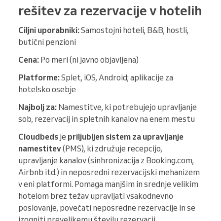
rešitev za rezervacije v hotelih
Ciljni uporabniki:
Samostojni hoteli, B&B, hostli,
butični penzioni
Cena:
Po meri (ni javno objavljena)
Platforme:
Splet, iOS, Android; aplikacije za
hotelsko osebje
Najbolj za:
Namestitve, ki potrebujejo upravljanje
sob, rezervacij in spletnih kanalov na enem mestu
Cloudbeds
je
priljubljen sistem za upravljanje
namestitev
(PMS), ki združuje recepcijo,
upravljanje kanalov (sinhronizacija z Booking.com,
Airbnb itd.) in neposredni rezervacijski mehanizem
v eni platformi. Pomaga manjšim in srednje velikim
hotelom brez težav upravljati vsakodnevno
poslovanje, povečati neposredne rezervacije in se
izogniti prevelikemu številu rezervacij.