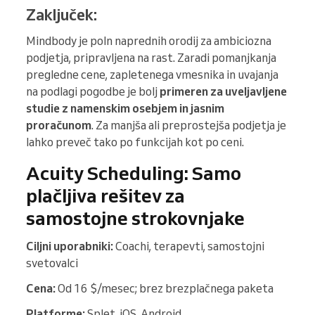
Zaključek:
Mindbody je poln naprednih orodij za ambiciozna
podjetja, pripravljena na rast. Zaradi pomanjkanja
pregledne cene, zapletenega vmesnika in uvajanja
na podlagi pogodbe je bolj
primeren za uveljavljene
studie z namenskim osebjem in jasnim
proračunom
. Za manjša ali preprostejša podjetja je
lahko preveč tako po funkcijah kot po ceni.
Acuity Scheduling: Samo
plačljiva rešitev za
samostojne strokovnjake
Ciljni uporabniki:
Coachi, terapevti, samostojni
svetovalci
Cena:
Od 16 $/mesec; brez brezplačnega paketa
Platforme:
Splet, iOS, Android