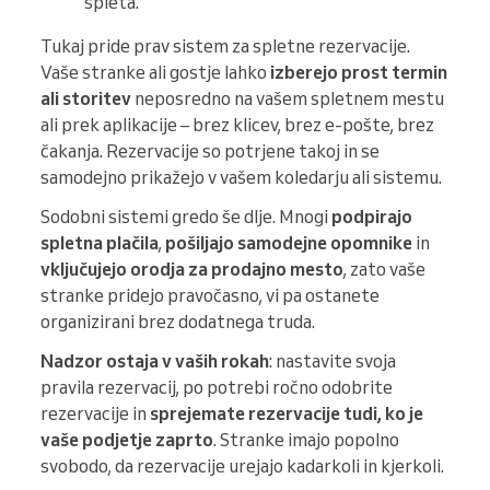
spleta.
Tukaj pride prav sistem za spletne rezervacije.
Vaše stranke ali gostje lahko
izberejo prost termin
ali storitev
neposredno na vašem spletnem mestu
ali prek aplikacije – brez klicev, brez e-pošte, brez
čakanja. Rezervacije so potrjene takoj in se
samodejno prikažejo v vašem koledarju ali sistemu.
Sodobni sistemi gredo še dlje. Mnogi
podpirajo
spletna plačila
,
pošiljajo samodejne opomnike
in
vključujejo orodja za prodajno mesto
, zato vaše
stranke pridejo pravočasno, vi pa ostanete
organizirani brez dodatnega truda.
Nadzor ostaja v vaših rokah
: nastavite svoja
pravila rezervacij, po potrebi ročno odobrite
rezervacije in
sprejemate rezervacije tudi, ko je
vaše podjetje zaprto
. Stranke imajo popolno
svobodo, da rezervacije urejajo kadarkoli in kjerkoli.