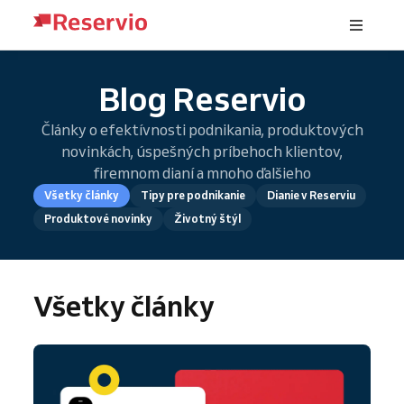
Blog Reservio
Články o efektívnosti podnikania, produktových
novinkách, úspešných príbehoch klientov,
firemnom dianí a mnoho ďalšieho
Všetky články
Tipy pre podnikanie
Dianie v Reserviu
Produktové novinky
Životný štýl
Všetky články