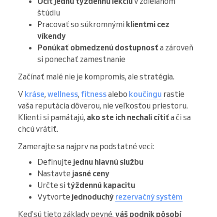
Učiť jednu týždennú lekciu
v zdieľanom
štúdiu
Pracovať so súkromnými
klientmi cez
víkendy
Ponúkať obmedzenú dostupnosť
a zároveň
si ponechať zamestnanie
Začínať malé nie je kompromis, ale stratégia.
V
kráse
,
wellness
,
fitness
alebo
koučingu
rastie
vaša reputácia dôverou, nie veľkosťou priestoru.
Klienti si pamätajú,
ako ste ich nechali cítiť
a či sa
chcú vrátiť.
Zamerajte sa najprv na podstatné veci:
Definujte
jednu hlavnú službu
Nastavte
jasné ceny
Určte si
týždennú kapacitu
Vytvorte
jednoduchý
rezervačný systém
Keď sú tieto základy pevné,
váš podnik pôsobí