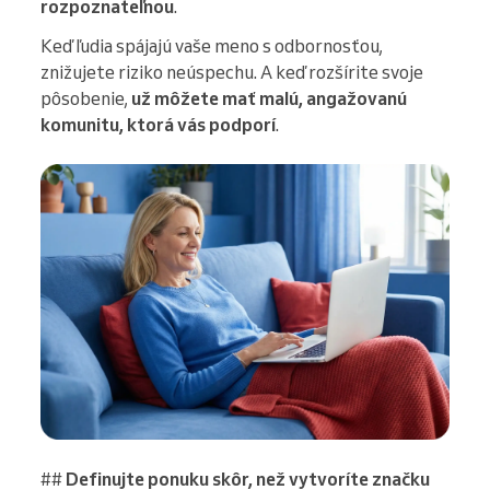
rozpoznateľnou
.
Keď ľudia spájajú vaše meno s odbornosťou,
znižujete riziko neúspechu. A keď rozšírite svoje
pôsobenie,
už môžete mať malú, angažovanú
komunitu, ktorá vás podporí
.
##
Definujte ponuku skôr, než vytvoríte značku