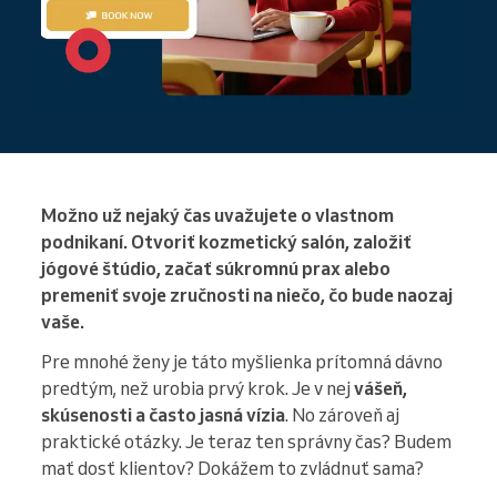
Možno už nejaký čas uvažujete o vlastnom
podnikaní. Otvoriť kozmetický salón, založiť
jógové štúdio, začať súkromnú prax alebo
premeniť svoje zručnosti na niečo, čo bude naozaj
vaše.
Pre mnohé ženy je táto myšlienka prítomná dávno
predtým, než urobia prvý krok. Je v nej
vášeň,
skúsenosti a často jasná vízia
. No zároveň aj
praktické otázky. Je teraz ten správny čas? Budem
mať dosť klientov? Dokážem to zvládnuť sama?