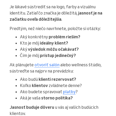
Je lákavé sústrediť sa na logo, farby a vizuálnu
identitu. Zatiaľ čo značka je dôležitá,
jasnosť je na
začiatku oveľa dôležitejšia
.
Predtým, než niečo navrhnete, položte si otázky:
Aký konkrétny
problém riešim?
Kto je môj
ideálny klient?
Aký
výsledok môžu očakávať?
Čím je môj
prístup jedinečný?
Ak plánujete
otvoriť salón
alebo wellness štúdio,
sústreďte sa najprv na prevádzku:
Ako budú
klienti rezervovať?
Koľko
klientov
zvládnete denne?
Ako budete spravovať
platby
?
Aká je vaša
storno politika?
Jasnosť buduje dôveru
u vás aj vašich budúcich
klientov.