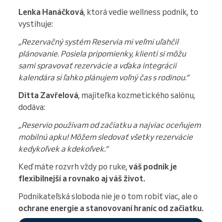
Lenka Hanáčková
, ktorá vedie wellness podnik, to
vystihuje:
„Rezervačný systém Reservia mi veľmi uľahčil
plánovanie. Posiela pripomienky, klienti si môžu
sami spravovať rezervácie a vďaka integrácii
kalendára si ľahko plánujem voľný čas s rodinou.”
Ditta Zavřelová
, majiteľka kozmetického salónu,
dodáva:
„Reservio používam od začiatku a najviac oceňujem
mobilnú apku! Môžem sledovať všetky rezervácie
kedykoľvek a kdekoľvek.”
Keď máte rozvrh vždy po ruke,
váš podnik je
flexibilnejší a rovnako aj váš život.
Podnikateľská sloboda nie je o tom robiť viac, ale o
ochrane energie a stanovovaní hraníc od začiatku.