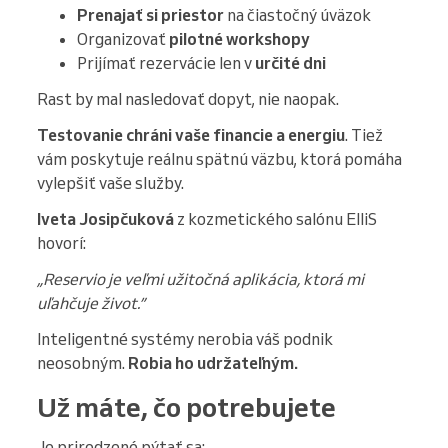
Prenajať si priestor
na čiastočný úväzok
Organizovať
pilotné workshopy
Prijímať rezervácie len v
určité dni
Rast by mal nasledovať dopyt, nie naopak.
Testovanie chráni vaše financie a energiu
. Tiež
vám poskytuje reálnu spätnú väzbu, ktorá pomáha
vylepšiť vaše služby.
Iveta Josipčuková
z kozmetického salónu ElliS
hovorí:
„Reservio je veľmi užitočná aplikácia, ktorá mi
uľahčuje život.”
Inteligentné systémy nerobia váš podnik
neosobným.
Robia ho udržateľným.
Už máte, čo potrebujete
Je prirodzené pýtať sa: