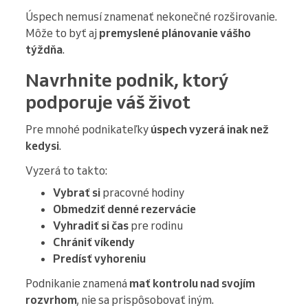
Úspech nemusí znamenať nekonečné rozširovanie.
Môže to byť aj
premyslené plánovanie vášho
týždňa
.
Navrhnite podnik, ktorý
podporuje váš život
Pre mnohé podnikateľky
úspech vyzerá inak než
kedysi
.
Vyzerá to takto:
Vybrať si
pracovné hodiny
Obmedziť denné rezervácie
Vyhradiť si čas
pre rodinu
Chrániť víkendy
Predísť vyhoreniu
Podnikanie znamená
mať kontrolu nad svojím
rozvrhom
, nie sa prispôsobovať iným.