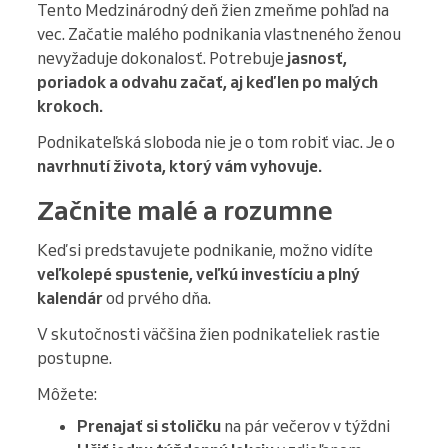
Tento Medzinárodný deň žien zmeňme pohľad na
vec. Začatie malého podnikania vlastneného ženou
nevyžaduje dokonalosť. Potrebuje
jasnosť,
poriadok a odvahu začať, aj keď len po malých
krokoch.
Podnikateľská sloboda nie je o tom robiť viac. Je o
navrhnutí života, ktorý vám vyhovuje.
Začnite malé a rozumne
Keď si predstavujete podnikanie, možno vidíte
veľkolepé spustenie, veľkú investíciu a plný
kalendár
od prvého dňa.
V skutočnosti väčšina žien podnikateliek rastie
postupne.
Môžete:
Prenajať si stoličku
na pár večerov v týždni