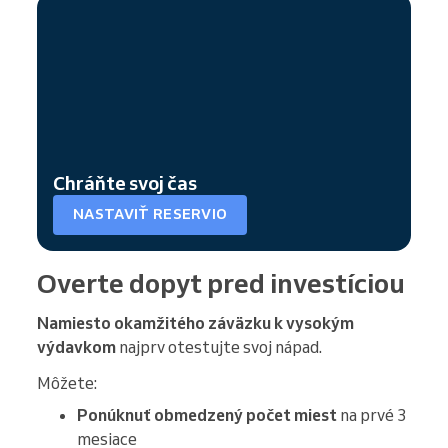
Chráňte svoj čas
NASTAVIŤ RESERVIO
Overte dopyt pred investíciou
Namiesto okamžitého záväzku k vysokým
výdavkom
najprv otestujte svoj nápad.
Môžete:
Ponúknuť obmedzený počet miest
na prvé 3
mesiace