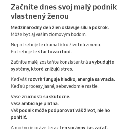
Začnite dnes svoj malý podnik
vlastnený ženou
Medzinárodný deň žien oslavuje silu a pokrok.
Môže byť aj vaším zlomovým bodom.
Nepotrebujete dramatickú životnú zmenu.
Potrebujete
štartovací bod.
Začnite malé, zostaňte konzistentná a
vybudujte
systémy, ktoré znižujú stres.
Keď váš
rozvrh funguje hladko, energia sa vracia.
Keď sú procesy jasné, sebavedomie rastie.
Vaše
zručnosti sú skutočné.
Vaša
ambícia je platná.
Váš
podnik môže podporovať váš život, nie ho
pohltiť.
A možno je práve teraz
ten správny čas začať.