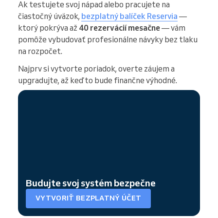
Ak testujete svoj nápad alebo pracujete na
čiastočný úväzok,
bezplatný balíček Reservia
—
ktorý pokrýva až
40 rezervácií mesačne
— vám
pomôže vybudovať profesionálne návyky bez tlaku
na rozpočet.
Najprv si vytvorte poriadok, overte záujem a
upgradujte, až keď to bude finančne výhodné.
Budujte svoj systém bezpečne
VYTVORIŤ BEZPLATNÝ ÚČET