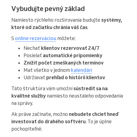
Vybudujte pevný základ
Namiesto rýchleho rozširovania budujte
systémy,
ktoré od začiatku chránia váš čas
.
S
online rezerváciou
môžete:
Nechať
klientov rezervovať 24/7
Posielať
automatické pripomienky
Znížiť počet zmeškaných termínov
Mať všetko v jednom
kalendári
Udržiavať
prehľad o histórii klientov
Táto štruktúra vám umožní
sústrediť sa na
kvalitné služby
namiesto neustáleho odpovedania
na správy.
Ak práve začínate, možno
nebudete chcieť hneď
investovať do drahého softvéru
. To je úplne
pochopiteľné.