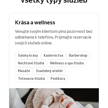
spravovať sklad a rýchlo získate všetky
deň
Reservio
.
spojí všetky funkcie do jedinej
reporty. Je súčasťou Reservia spolu s
jednoduchej platformy, ktorá šetrí čas a
kalendárom
,
webom na rezervácie
,
odkazmi
umocní zážitok klientov
.
na rezervácie
, QR kódmi,
automatickými
Krása a wellness
pripomienkami
a
nástrojmi pre tím
.
Venujte svojim klientom plnú pozornosť bez
S takto integrovaným POS systémom
získate
odbiehania k telefónu. Prijímajte rezervácie
hladké a profesionálne platenie
, na ktoré sa
svojich služieb online.
klienti radi vracajú.
Salóny krásy
Kaderníctva
Barbershop
Nechtové štúdiá
Wellness a spa štúdio
Masáže
Svadobný ateliér
Tetovacie štúdiá
Pedikúra