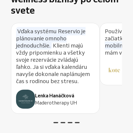
svete
Vďaka systému Reservio je
Používam 
plánovanie omnoho
začiatku a
jednoduchšie.
Klienti majú
mobilnú ap
vždy pripomienku a všetky
mám vždy 
svoje rezervácie zvládajú
ľahko. Ja si vďaka kalendáru
Dit
navyše dokonale naplánujem
KO
čas s rodinou bez stresu.
Lenka Hanáčková
Maderotherapy UH