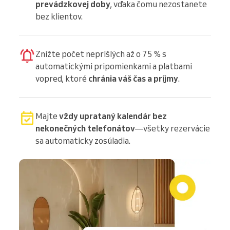
prevádzkovej doby
, vďaka čomu nezostanete
bez klientov.
Znížte počet neprišlých až o 75 % s
automatickými pripomienkami a platbami
vopred, ktoré
chránia váš čas a príjmy
.
Majte
vždy uprataný kalendár bez
nekonečných telefonátov
—všetky rezervácie
sa automaticky zosúladia.