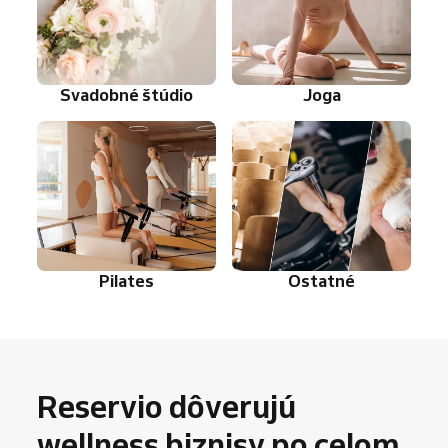
Svadobné štúdio
Joga
Pilates
Ostatné
Reservio dôverujú
wellness biznisy po celom