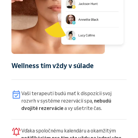
Wellness tím vždy v súlade
Vaši terapeuti budú mať k dispozícii svoj
rozvrh v systéme rezervácií spa,
nebudú
dvojité rezervácie
a vy ušetríte čas.
Vďaka spoločnému kalendáru a okamžitým
notifikáciám pre tím ste vždy na jednej vlne
.