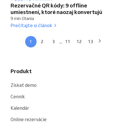
Rezervačné QR kódy: 9 offline
umiestnení, ktoré naozaj konvertujú
9 min čítania
Prečítajte si článok
...
1
2
3
11
12
13
Produkt
Získať demo
Cenník
Kalendár
Online rezervácie