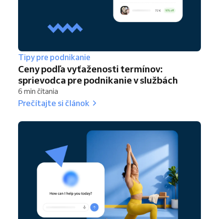
Tipy pre podnikanie
Ceny podľa vyťaženosti termínov:
sprievodca pre podnikanie v službách
6 min čítania
Prečítajte si článok