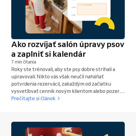
Ako rozvíjať salón úpravy psov
a zaplniť si kalendár
7 min čítania
Roky ste trénovali, aby ste psy dobre strihali a
upravovali. Nikto vás však neučil naháňať
potvrdenia rezervácií, zakaždým od začiatku
vysvetľovať cenník novým klientom alebo pozerať
sa na poloprázdny utorkový kalendár. Groomeri,
Prečítajte si článok
ktorí majú kalendár stále plný, nie sú vždy tí
najšikovnejší. Sú to tí, ktorí si včas nastavili
správne systémy.