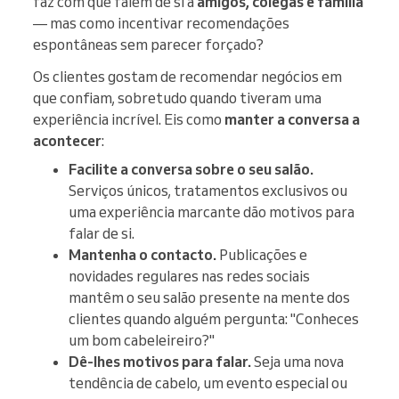
faz com que falem de si a
amigos, colegas e família
— mas como incentivar recomendações
espontâneas sem parecer forçado?
Os clientes gostam de recomendar negócios em
que confiam, sobretudo quando tiveram uma
experiência incrível. Eis como
manter a conversa a
acontecer
:
Facilite a conversa sobre o seu salão.
Serviços únicos, tratamentos exclusivos ou
uma experiência marcante dão motivos para
falar de si.
Mantenha o contacto.
Publicações e
novidades regulares nas redes sociais
mantêm o seu salão presente na mente dos
clientes quando alguém pergunta: "Conheces
um bom cabeleireiro?"
Dê-lhes motivos para falar.
Seja uma nova
tendência de cabelo, um evento especial ou