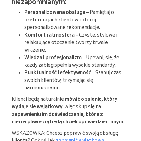
niezapomnianym:
Personalizowana obsługa
– Pamiętaj o
preferencjach klientów i oferuj
spersonalizowane rekomendacje.
Komfort i atmosfera
– Czyste, stylowe i
relaksujące otoczenie tworzy trwałe
wrażenie.
Wiedza i profesjonalizm
– Upewnij się, że
każdy zabieg spełnia wysokie standardy.
Punktualność i efektywność
– Szanuj czas
swoich klientów, trzymając się
harmonogramu.
Klienci będą naturalnie
mówić o salonie, który
wydaje się wyjątkowy
, więc skup się na
zapewnieniu im doświadczenia, które z
niecierpliwością będą chcieli opowiedzieć innym
.
WSKAZÓWKA: Chcesz poprawić swoją obsługę
klienta? Odkryj, jak
zapewnić wyjątkowe