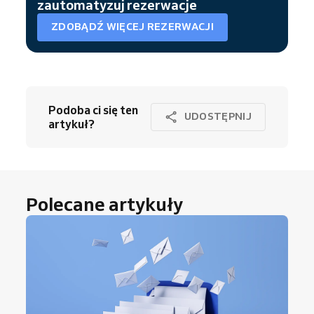
zautomatyzuj rezerwacje
ZDOBĄDŹ WIĘCEJ REZERWACJI
Podoba ci się ten
UDOSTĘPNIJ
artykuł?
Polecane artykuły