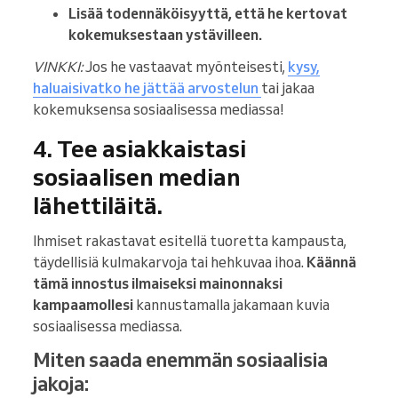
Lisää todennäköisyyttä, että he kertovat
kokemuksestaan ystävilleen.
VINKKI:
Jos he vastaavat myönteisesti,
kysy,
haluaisivatko he jättää arvostelun
tai jakaa
kokemuksensa sosiaalisessa mediassa!
4. Tee asiakkaistasi
sosiaalisen median
lähettiläitä.
Ihmiset rakastavat esitellä tuoretta kampausta,
täydellisiä kulmakarvoja tai hehkuvaa ihoa.
Käännä
tämä innostus ilmaiseksi mainonnaksi
kampaamollesi
kannustamalla jakamaan kuvia
sosiaalisessa mediassa.
Miten saada enemmän sosiaalisia
jakoja: