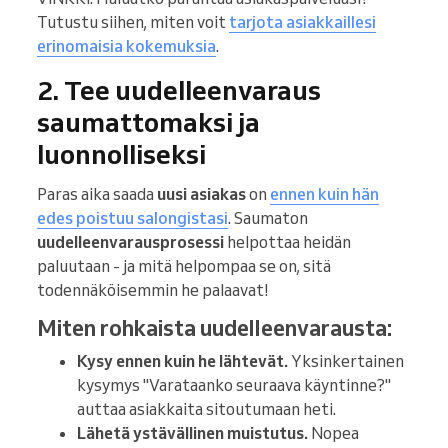
Tutustu siihen, miten voit
tarjota asiakkaillesi
erinomaisia kokemuksia
.
2. Tee uudelleenvaraus
saumattomaksi ja
luonnolliseksi
Paras aika saada
uusi asiakas
on
ennen kuin hän
edes poistuu salongistasi
. Saumaton
uudelleenvarausprosessi
helpottaa heidän
paluutaan - ja mitä helpompaa se on, sitä
todennäköisemmin he palaavat!
Miten rohkaista uudelleenvarausta:
Kysy ennen kuin he lähtevät.
Yksinkertainen
kysymys "Varataanko seuraava käyntinne?"
auttaa asiakkaita sitoutumaan heti.
Lähetä ystävällinen muistutus.
Nopea