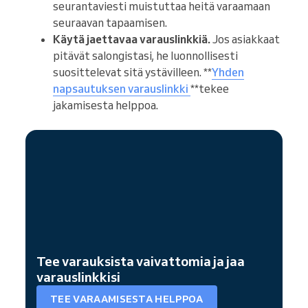
seurantaviesti muistuttaa heitä varaamaan
seuraavan tapaamisen.
Käytä jaettavaa varauslinkkiä.
Jos asiakkaat
pitävät salongistasi, he luonnollisesti
suosittelevat sitä ystävilleen. **
Yhden
napsautuksen varauslinkki
**tekee
jakamisesta helppoa.
Tee varauksista vaivattomia ja jaa
varauslinkkisi
TEE VARAAMISESTA HELPPOA