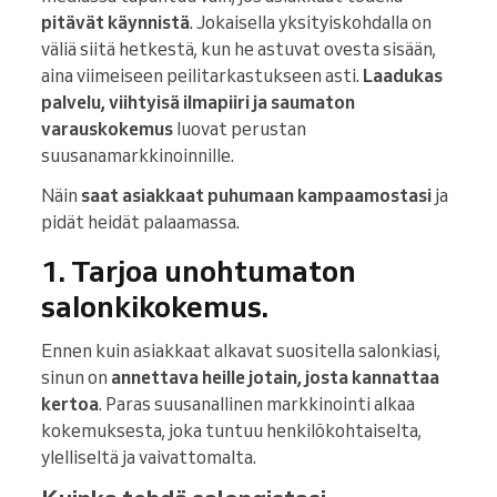
pitävät käynnistä
. Jokaisella yksityiskohdalla on
väliä siitä hetkestä, kun he astuvat ovesta sisään,
aina viimeiseen peilitarkastukseen asti.
Laadukas
palvelu, viihtyisä ilmapiiri ja saumaton
varauskokemus
luovat perustan
suusanamarkkinoinnille.
Näin
saat asiakkaat puhumaan kampaamostasi
ja
pidät heidät palaamassa.
1. Tarjoa unohtumaton
salonkikokemus.
Ennen kuin asiakkaat alkavat suositella salonkiasi,
sinun on
annettava heille jotain, josta kannattaa
kertoa
. Paras suusanallinen markkinointi alkaa
kokemuksesta, joka tuntuu henkilökohtaiselta,
ylelliseltä ja vaivattomalta.