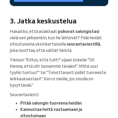
3. Jatka keskustelua
Haluatko, että asiakkaat
puhuvat salongistasi
vielä sen jälkeenkin, kun he lähtevät? Pidä heidät
sitoutuneina yksinkertaisella
seurantaviestillä
,
joka osoittaa, että välität heistä.
Yleisen "Kiitos, että tulit!" sijaan kokeile "Oli
hienoa, että olit luonamme tänään!". Miltä uusi
tyylisi tuntuu?" tai "Toivottavasti pidät tuoreesta
leikkauksestasi!". Kerro meille, jos sinulla on
kysyttävää."
Seurantaviesti:
Pitää salongin tuoreena heidän
Kannustaa heitä vastaamaan ja
sitoutumaan