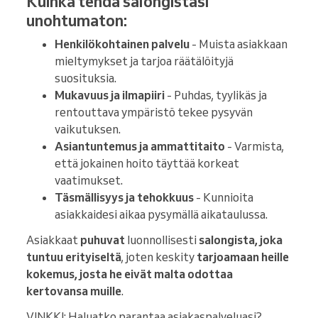
Kuinka tehdä salongistasi
unohtumaton:
Henkilökohtainen palvelu
- Muista asiakkaan
mieltymykset ja tarjoa räätälöityjä
suosituksia.
Mukavuus ja ilmapiiri
- Puhdas, tyylikäs ja
rentouttava ympäristö tekee pysyvän
vaikutuksen.
Asiantuntemus ja ammattitaito
- Varmista,
että jokainen hoito täyttää korkeat
vaatimukset.
Täsmällisyys ja tehokkuus
- Kunnioita
asiakkaidesi aikaa pysymällä aikataulussa.
Asiakkaat
puhuvat
luonnollisesti
salongista, joka
tuntuu erityiseltä
, joten keskity
tarjoamaan heille
kokemus, josta he eivät malta odottaa
kertovansa muille
.
VINKKI: Haluatko parantaa asiakaspalveluasi?