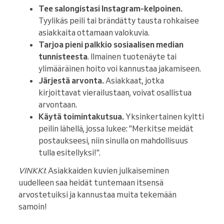
Tee salongistasi Instagram-kelpoinen.
Tyylikäs peili tai brändätty tausta rohkaisee
asiakkaita ottamaan valokuvia.
Tarjoa pieni palkkio sosiaalisen median
tunnisteesta
. Ilmainen tuotenäyte tai
ylimääräinen hoito voi kannustaa jakamiseen.
Järjestä arvonta.
Asiakkaat, jotka
kirjoittavat vierailustaan, voivat osallistua
arvontaan.
Käytä toimintakutsua.
Yksinkertainen kyltti
peilin lähellä, jossa lukee: "Merkitse meidät
postaukseesi, niin sinulla on mahdollisuus
tulla esitellyksi!".
VINKKI
: Asiakkaiden kuvien julkaiseminen
uudelleen saa heidät tuntemaan itsensä
arvostetuiksi ja kannustaa muita tekemään
samoin!