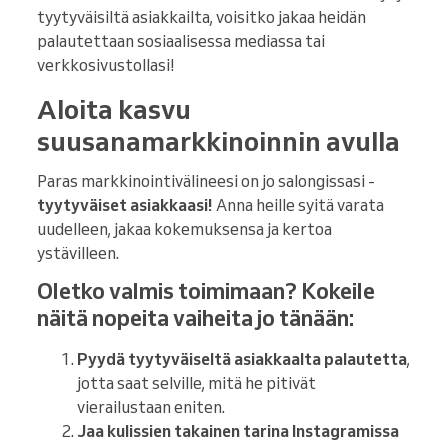
tyytyväisiltä asiakkailta, voisitko jakaa heidän
palautettaan sosiaalisessa mediassa tai
verkkosivustollasi!
Aloita kasvu
suusanamarkkinoinnin avulla
Paras markkinointivälineesi on jo salongissasi -
tyytyväiset asiakkaasi!
Anna heille syitä varata
uudelleen, jakaa kokemuksensa ja kertoa
ystävilleen.
Oletko valmis toimimaan? Kokeile
näitä nopeita vaiheita jo tänään:
Pyydä tyytyväiseltä asiakkaalta palautetta
,
jotta saat selville, mitä he pitivät
vierailustaan eniten.
Jaa kulissien takainen tarina Instagramissa