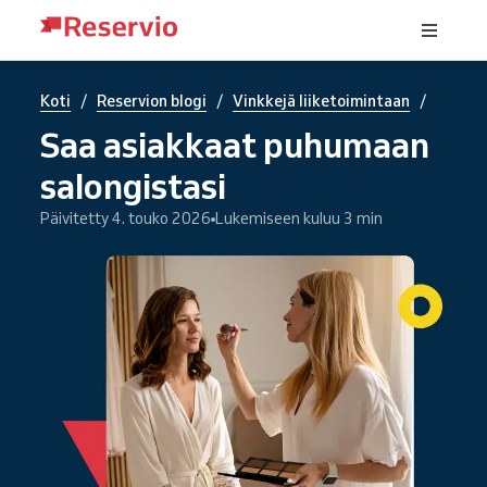
/
/
/
Koti
Reservion blogi
Vinkkejä liiketoimintaan
Saa asiakkaat puhumaan
salongistasi
Päivitetty 4. touko 2026
Lukemiseen kuluu 3 min