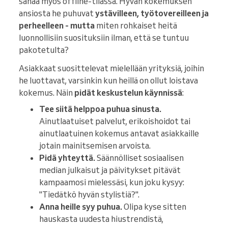
sanaa myös offline-tilassa. Hyvän kokemuksen
ansiosta he puhuvat
ystävilleen, työtovereilleen ja
perheelleen - mutta
miten rohkaiset heitä
luonnollisiin suosituksiin ilman, että se tuntuu
pakotetulta?
Asiakkaat suosittelevat mielellään yrityksiä, joihin
he luottavat, varsinkin kun heillä on ollut loistava
kokemus. Näin
pidät keskustelun käynnissä
:
Tee siitä helppoa puhua sinusta.
Ainutlaatuiset palvelut, erikoishoidot tai
ainutlaatuinen kokemus antavat asiakkaille
jotain mainitsemisen arvoista.
Pidä yhteyttä.
Säännölliset sosiaalisen
median julkaisut ja päivitykset pitävät
kampaamosi mielessäsi, kun joku kysyy:
"Tiedätkö hyvän stylistiä?".
Anna heille syy puhua.
Olipa kyse sitten
hauskasta uudesta hiustrendistä,