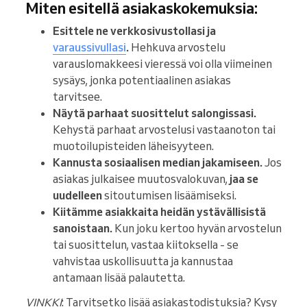
Miten esitellä asiakaskokemuksia:
Esittele ne verkkosivustollasi ja
varaussivullasi
.
Hehkuva arvostelu
varauslomakkeesi vieressä voi olla viimeinen
sysäys, jonka potentiaalinen asiakas
tarvitsee.
Näytä parhaat suosittelut salongissasi.
Kehystä parhaat arvostelusi vastaanoton tai
muotoilupisteiden läheisyyteen.
Kannusta sosiaalisen median jakamiseen.
Jos
asiakas julkaisee muutosvalokuvan,
jaa se
uudelleen
sitoutumisen lisäämiseksi.
Kiitämme asiakkaita heidän ystävällisistä
sanoistaan.
Kun joku kertoo hyvän arvostelun
tai suosittelun, vastaa kiitoksella - se
vahvistaa uskollisuutta ja kannustaa
antamaan lisää palautetta.
VINKKI
: Tarvitsetko lisää asiakastodistuksia? Kysy