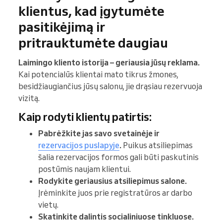
klientus, kad įgytumėte
pasitikėjimą ir
pritrauktumėte daugiau
Laimingo kliento istorija – geriausia jūsų reklama.
Kai potencialūs klientai mato tikrus žmones,
besidžiaugiančius jūsų salonu, jie drąsiau rezervuoja
vizitą.
Kaip rodyti klientų patirtis:
Pabrėžkite jas savo svetainėje ir
rezervacijos puslapyje
.
Puikus atsiliepimas
šalia rezervacijos formos gali būti paskutinis
postūmis naujam klientui.
Rodykite geriausius atsiliepimus salone.
Įrėminkite juos prie registratūros ar darbo
vietų.
Skatinkite dalintis socialiniuose tinkluose.