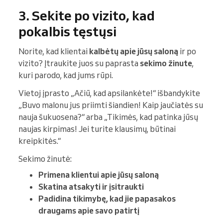
3. Sekite po vizito, kad
pokalbis tęstųsi
Norite, kad klientai
kalbėtų apie jūsų saloną
ir po
vizito? Įtraukite juos su paprasta
sekimo žinute
,
kuri parodo, kad jums rūpi.
Vietoj įprasto „Ačiū, kad apsilankėte!“ išbandykite
„Buvo malonu jus priimti šiandien! Kaip jaučiatės su
nauja šukuosena?“ arba „Tikimės, kad patinka jūsų
naujas kirpimas! Jei turite klausimų, būtinai
kreipkitės.“
Sekimo žinutė:
Primena klientui apie jūsų saloną
Skatina atsakyti ir įsitraukti
Padidina tikimybę, kad jie papasakos
draugams apie savo patirtį