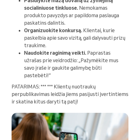
Pasiūlykite mažą dovaną už žymėjimą
socialiniuose tinkluose.
Nemokamas
produkto pavyzdys ar papildoma paslauga
paskatins dalintis.
Organizuokite konkursą.
Klientai, kurie
paskelbia apie savo vizitą, gali dalyvauti prizų
traukime.
Naudokite raginimą veikti.
Paprastas
užrašas prie veidrodžio: „Pažymėkite mus
savo įraše ir gaukite galimybę būti
pastebėti!“
PATARIMAS: *** *** Klientų nuotraukų
perpublikavimas leidžia jiems pasijusti įvertintiems
ir skatina kitus daryti tą patį!