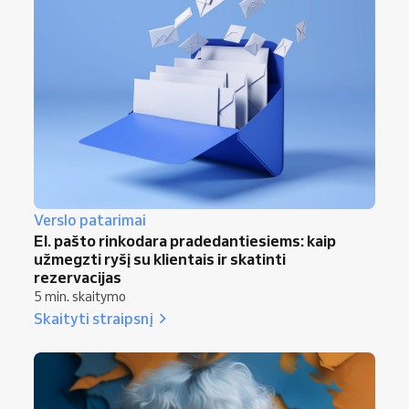
Verslo patarimai
El. pašto rinkodara pradedantiesiems: kaip
užmegzti ryšį su klientais ir skatinti
rezervacijas
5 min. skaitymo
Skaityti straipsnį