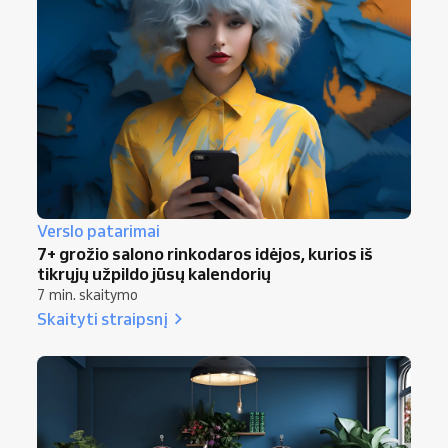
Verslo patarimai
7+ grožio salono rinkodaros idėjos, kurios iš
tikrųjų užpildo jūsų kalendorių
7 min. skaitymo
Skaityti straipsnį