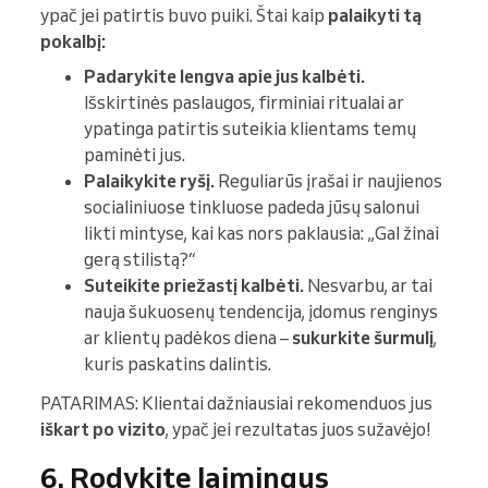
ypač jei patirtis buvo puiki. Štai kaip
palaikyti tą
pokalbį:
Padarykite lengva apie jus kalbėti.
Išskirtinės paslaugos, firminiai ritualai ar
ypatinga patirtis suteikia klientams temų
paminėti jus.
Palaikykite ryšį.
Reguliarūs įrašai ir naujienos
socialiniuose tinkluose padeda jūsų salonui
likti mintyse, kai kas nors paklausia: „Gal žinai
gerą stilistą?“
Suteikite priežastį kalbėti.
Nesvarbu, ar tai
nauja šukuosenų tendencija, įdomus renginys
ar klientų padėkos diena –
sukurkite šurmulį
,
kuris paskatins dalintis.
PATARIMAS: Klientai dažniausiai rekomenduos jus
iškart po vizito
, ypač jei rezultatas juos sužavėjo!
6. Rodykite laimingus