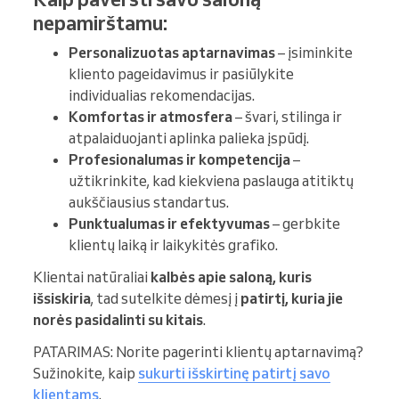
nepamirštamu:
Personalizuotas aptarnavimas
– įsiminkite
kliento pageidavimus ir pasiūlykite
individualias rekomendacijas.
Komfortas ir atmosfera
– švari, stilinga ir
atpalaiduojanti aplinka palieka įspūdį.
Profesionalumas ir kompetencija
–
užtikrinkite, kad kiekviena paslauga atitiktų
aukščiausius standartus.
Punktualumas ir efektyvumas
– gerbkite
klientų laiką ir laikykitės grafiko.
Klientai natūraliai
kalbės apie saloną, kuris
išsiskiria
, tad sutelkite dėmesį į
patirtį, kuria jie
norės pasidalinti su kitais
.
PATARIMAS: Norite pagerinti klientų aptarnavimą?
Sužinokite, kaip
sukurti išskirtinę patirtį savo
klientams
.