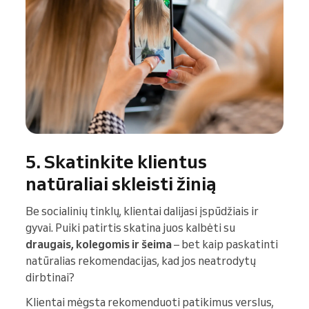
5. Skatinkite klientus
natūraliai skleisti žinią
Be socialinių tinklų, klientai dalijasi įspūdžiais ir
gyvai. Puiki patirtis skatina juos kalbėti su
draugais, kolegomis ir šeima
– bet kaip paskatinti
natūralias rekomendacijas, kad jos neatrodytų
dirbtinai?
Klientai mėgsta rekomenduoti patikimus verslus,