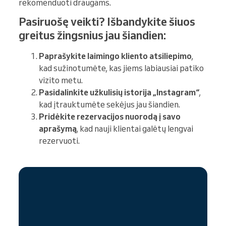
rekomenduoti draugams.
Pasiruošę veikti? Išbandykite šiuos
greitus žingsnius jau šiandien:
Paprašykite laimingo kliento atsiliepimo
,
kad sužinotumėte, kas jiems labiausiai patiko
vizito metu.
Pasidalinkite užkulisių istorija „Instagram“
,
kad įtrauktumėte sekėjus jau šiandien.
Pridėkite rezervacijos nuorodą į savo
aprašymą
, kad nauji klientai galėtų lengvai
rezervuoti.