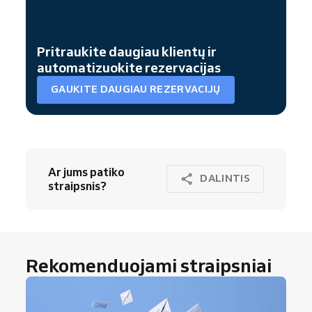
Pritraukite daugiau klientų ir
automatizuokite rezervacijas
GAUKITE DAUGIAU REZERVACIJŲ
Ar jums patiko
DALINTIS
straipsnis?
Rekomenduojami straipsniai