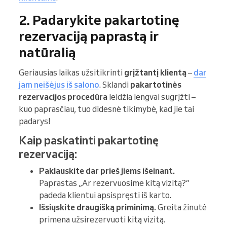
2. Padarykite pakartotinę
rezervaciją paprastą ir
natūralią
Geriausias laikas užsitikrinti
grįžtantį klientą
–
dar
jam neišėjus iš salono
. Sklandi
pakartotinės
rezervacijos procedūra
leidžia lengvai sugrįžti –
kuo paprasčiau, tuo didesnė tikimybė, kad jie tai
padarys!
Kaip paskatinti pakartotinę
rezervaciją:
Paklauskite dar prieš jiems išeinant.
Paprastas „Ar rezervuosime kitą vizitą?“
padeda klientui apsispręsti iš karto.
Išsiųskite draugišką priminimą.
Greita žinutė
primena užsirezervuoti kitą vizitą.