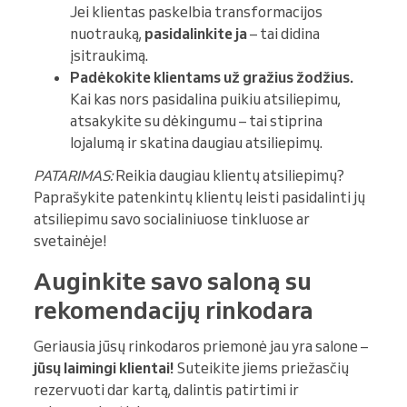
Jei klientas paskelbia transformacijos
nuotrauką,
pasidalinkite ja
– tai didina
įsitraukimą.
Padėkokite klientams už gražius žodžius.
Kai kas nors pasidalina puikiu atsiliepimu,
atsakykite su dėkingumu – tai stiprina
lojalumą ir skatina daugiau atsiliepimų.
PATARIMAS:
Reikia daugiau klientų atsiliepimų?
Paprašykite patenkintų klientų leisti pasidalinti jų
atsiliepimu savo socialiniuose tinkluose ar
svetainėje!
Auginkite savo saloną su
rekomendacijų rinkodara
Geriausia jūsų rinkodaros priemonė jau yra salone –
jūsų laimingi klientai!
Suteikite jiems priežasčių
rezervuoti dar kartą, dalintis patirtimi ir