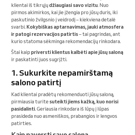
klientai iš tikrųjų
džiaugiasi savo vizitu
. Nuo
pirmos akimirkos, kai jie įžengia pro jūsų duris, iki
paskutinio žvilgsnio į veidrodį – kiekviena detalė
svarbi.
Kokybiškas aptarnavimas, jauki atmosfera
ir patogi rezervacijos patirtis
– tai pagrindas, ant
kurio statoma sėkminga rekomendacijų rinkodara.
Štai kaip
priversti klientus kalbėti apie jūsų saloną
ir paskatinti juos sugrįžti.
1. Sukurkite nepamirštamą
salono patirtį
Kad klientai pradėtų rekomenduoti jūsų saloną,
pirmiausia turite
suteikti jiems kažką, kuo norisi
pasidalinti
. Geriausia rinkodara iš lūpų į lūpas
prasideda nuo asmeniškos, prabangios ir lengvos
patirties.
Kaip paversti savo saloną