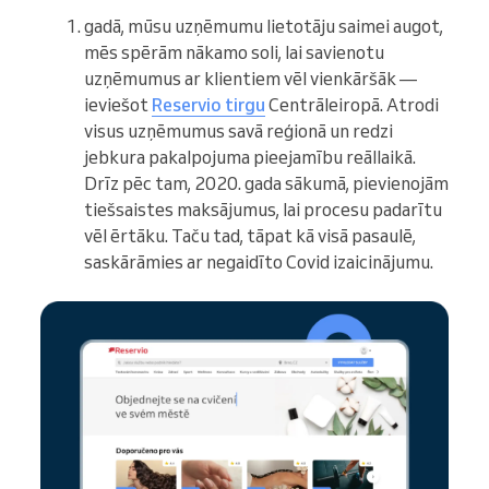
gadā, mūsu uzņēmumu lietotāju saimei augot,
mēs spērām nākamo soli, lai savienotu
uzņēmumus ar klientiem vēl vienkāršāk —
ieviešot
Reservio tirgu
Centrāleiropā. Atrodi
visus uzņēmumus savā reģionā un redzi
jebkura pakalpojuma pieejamību reāllaikā.
Drīz pēc tam, 2020. gada sākumā, pievienojām
tiešsaistes maksājumus, lai procesu padarītu
vēl ērtāku. Taču tad, tāpat kā visā pasaulē,
saskārāmies ar negaidīto Covid izaicinājumu.