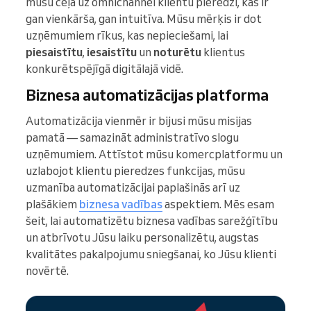
mūsu ceļā uz omnichannel klientu pieredzi, kas ir
gan vienkārša, gan intuitīva. Mūsu mērķis ir dot
uzņēmumiem rīkus, kas nepieciešami, lai
piesaistītu
,
iesaistītu
un
noturētu
klientus
konkurētspējīgā digitālajā vidē.
Biznesa automatizācijas platforma
Automatizācija vienmēr ir bijusi mūsu misijas
pamatā — samazināt administratīvo slogu
uzņēmumiem. Attīstot mūsu komercplatformu un
uzlabojot klientu pieredzes funkcijas, mūsu
uzmanība automatizācijai paplašinās arī uz
plašākiem
biznesa vadības
aspektiem. Mēs esam
šeit, lai automatizētu biznesa vadības sarežģītību
un atbrīvotu Jūsu laiku personalizētu, augstas
kvalitātes pakalpojumu sniegšanai, ko Jūsu klienti
novērtē.