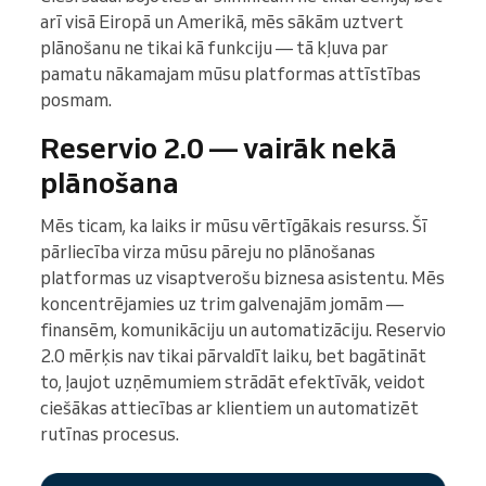
arī visā Eiropā un Amerikā, mēs sākām uztvert
plānošanu ne tikai kā funkciju — tā kļuva par
pamatu nākamajam mūsu platformas attīstības
posmam.
Reservio 2.0 — vairāk nekā
plānošana
Mēs ticam, ka laiks ir mūsu vērtīgākais resurss. Šī
pārliecība virza mūsu pāreju no plānošanas
platformas uz visaptverošu biznesa asistentu. Mēs
koncentrējamies uz trim galvenajām jomām —
finansēm, komunikāciju un automatizāciju. Reservio
2.0 mērķis nav tikai pārvaldīt laiku, bet bagātināt
to, ļaujot uzņēmumiem strādāt efektīvāk, veidot
ciešākas attiecības ar klientiem un automatizēt
rutīnas procesus.