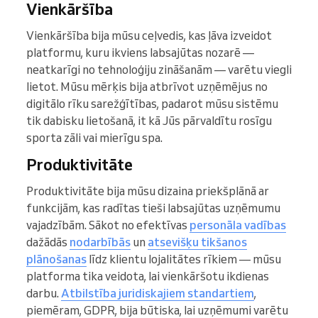
Vienkāršība
Vienkāršība bija mūsu ceļvedis, kas ļāva izveidot
platformu, kuru ikviens labsajūtas nozarē —
neatkarīgi no tehnoloģiju zināšanām — varētu viegli
lietot. Mūsu mērķis bija atbrīvot uzņēmējus no
digitālo rīku sarežģītības, padarot mūsu sistēmu
tik dabisku lietošanā, it kā Jūs pārvaldītu rosīgu
sporta zāli vai mierīgu spa.
Produktivitāte
Produktivitāte bija mūsu dizaina priekšplānā ar
funkcijām, kas radītas tieši labsajūtas uzņēmumu
vajadzībām. Sākot no efektīvas
personāla vadības
dažādās
nodarbībās
un
atsevišķu tikšanos
plānošanas
līdz klientu lojalitātes rīkiem — mūsu
platforma tika veidota, lai vienkāršotu ikdienas
darbu.
Atbilstība juridiskajiem standartiem
,
piemēram, GDPR, bija būtiska, lai uzņēmumi varētu