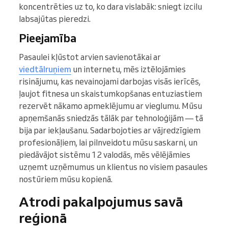
koncentrēties uz to, ko dara vislabāk: sniegt izcilu
labsajūtas pieredzi.
Pieejamība
Pasaulei kļūstot arvien savienotākai ar
viedtālruņiem
un internetu, mēs iztēlojāmies
risinājumu, kas nevainojami darbojas visās ierīcēs,
ļaujot fitnesa un skaistumkopšanas entuziastiem
rezervēt nākamo apmeklējumu ar vieglumu. Mūsu
apņemšanās sniedzās tālāk par tehnoloģijām — tā
bija par iekļaušanu. Sadarbojoties ar vājredzīgiem
profesionāļiem, lai pilnveidotu mūsu saskarni, un
piedāvājot sistēmu 12 valodās, mēs vēlējāmies
uzņemt uzņēmumus un klientus no visiem pasaules
nostūriem mūsu kopienā.
Atrodi pakalpojumus savā
reģionā