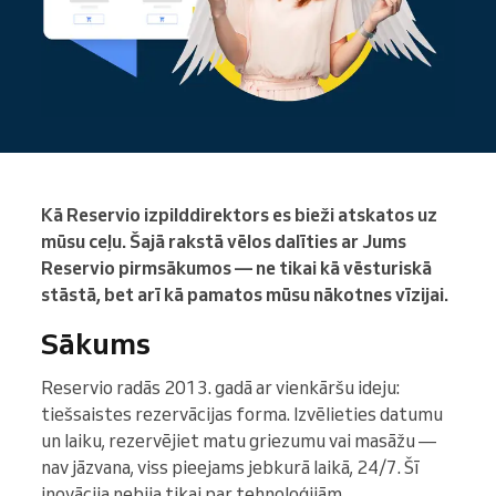
Kā Reservio izpilddirektors es bieži atskatos uz
mūsu ceļu. Šajā rakstā vēlos dalīties ar Jums
Reservio pirmsākumos — ne tikai kā vēsturiskā
stāstā, bet arī kā pamatos mūsu nākotnes vīzijai.
Sākums
Reservio radās 2013. gadā ar vienkāršu ideju:
tiešsaistes rezervācijas forma. Izvēlieties datumu
un laiku, rezervējiet matu griezumu vai masāžu —
nav jāzvana, viss pieejams jebkurā laikā, 24/7. Šī
inovācija nebija tikai par tehnoloģijām.