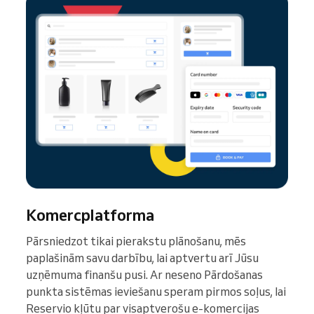
Komercplatforma
Pārsniedzot tikai pierakstu plānošanu, mēs
paplašinām savu darbību, lai aptvertu arī Jūsu
uzņēmuma finanšu pusi. Ar neseno Pārdošanas
punkta sistēmas ieviešanu speram pirmos soļus, lai
Reservio kļūtu par visaptverošu e-komercijas