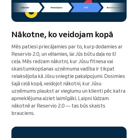
Nākotne, ko veidojam kopā
Mēs patiesi priecājamies par to, kurp dodamies ar
Reservio 2.0, un vēlamies, lai Jūs būtu daļa no šī
ceļa. Mēs redzam nākotni, kur Jūsu fitnesa vai
skaistumkopšanas uzņēmuma vadība ir tikpat
relaksējoša kā Jūsu sniegtie pakalpojumi. Dosimies
šajā ceļā kopā, veidojot nākotni, kur Jūsu
uzņēmums plaukst ar vieglumu un klienti pēc katra
apmeklējuma aiziet laimīgāki. Laipni lūdzam
nākotnē ar Reservio 2.0 — tas būs skaists
brauciens.