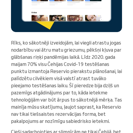
Rīks, ko sākotnēji izveidojām, lai viegli atrastu jogas
nodarbību vai ātru matu griezumu, pēkšņi kļuva par
glābšanas riņķi pandēmijas laikā. Līdz 2020. gada
maijam 70% visu Čehijas Covid-19 testēšanas
punktu izmantoja Reservio pierakstu plānošanai, lai
palīdzētu cilvēkiem visā valstī atrast tuvāko
pieejamo testēšanas laiku. Šī pieredze bija dziļš un
pazemīgs atgādinājums par to, kāda ietekme
tehnoloģijām var būt ārpus to sākotnējā mērķa. Tas
mainīja mūsu skatījumu, ļaujot saprast, ka Reservio
nav tikai tiešsaistes rezervācijas forma, bet
pakalpojums ar nozīmīgu sabiedrisko ietekmi.
Cieši sadarbojoties ar slimnīcām ne tikai Čehijā, bet