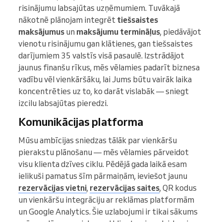
risinājumu labsajūtas uzņēmumiem. Tuvākajā
nākotnē plānojam integrēt
tiešsaistes
maksājumus
un
maksājumu termināļus
, piedāvājot
vienotu risinājumu gan klātienes, gan tiešsaistes
darījumiem 35 valstīs visā pasaulē. Izstrādājot
jaunus finanšu rīkus, mēs vēlamies padarīt biznesa
vadību vēl vienkāršāku, lai Jums būtu vairāk laika
koncentrēties uz to, ko darāt vislabāk — sniegt
izcilu labsajūtas pieredzi.
Komunikācijas platforma
Mūsu ambīcijas sniedzas tālāk par vienkāršu
pierakstu plānošanu — mēs vēlamies pārveidot
visu klienta dzīves ciklu. Pēdējā gada laikā esam
ielikuši pamatus šīm pārmaiņām, ieviešot jaunu
rezervācijas vietni
,
rezervācijas saites
, QR kodus
un vienkāršu integrāciju ar reklāmas platformām
un Google Analytics. Šie uzlabojumi ir tikai sākums