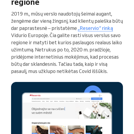
regione
2019 m., mūsų verslo naudotojų šeimai augant,
žengėme dar vieną žingsnį, kad klientų paieška būtų
dar paprastesnė – pristatėme
„Reservio“ rinką
Vidurio Europoje. Čia galite rasti visus verslus savo
regione ir matyti bet kurios paslaugos realaus laiko
užimtumą. Netrukus po to, 2020 m. pradžioje,
pridėjome internetinius mokėjimus, kad procesas
būtų dar sklandesnis. Tačiau tada, kaip ir visą
pasaulį, mus užklupo netikėtas Covid iššūkis.