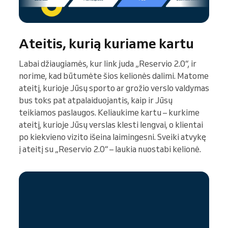
Ateitis, kurią kuriame kartu
Labai džiaugiamės, kur link juda „Reservio 2.0“, ir
norime, kad būtumėte šios kelionės dalimi. Matome
ateitį, kurioje Jūsų sporto ar grožio verslo valdymas
bus toks pat atpalaiduojantis, kaip ir Jūsų
teikiamos paslaugos. Keliaukime kartu – kurkime
ateitį, kurioje Jūsų verslas klesti lengvai, o klientai
po kiekvieno vizito išeina laimingesni. Sveiki atvykę
į ateitį su „Reservio 2.0“ – laukia nuostabi kelionė.