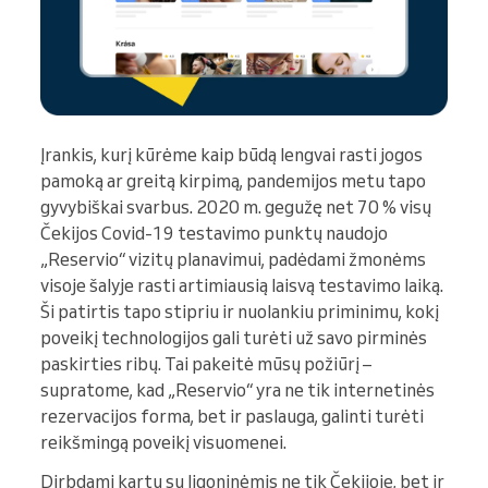
Įrankis, kurį kūrėme kaip būdą lengvai rasti jogos
pamoką ar greitą kirpimą, pandemijos metu tapo
gyvybiškai svarbus. 2020 m. gegužę net 70 % visų
Čekijos Covid-19 testavimo punktų naudojo
„Reservio“ vizitų planavimui, padėdami žmonėms
visoje šalyje rasti artimiausią laisvą testavimo laiką.
Ši patirtis tapo stipriu ir nuolankiu priminimu, kokį
poveikį technologijos gali turėti už savo pirminės
paskirties ribų. Tai pakeitė mūsų požiūrį –
supratome, kad „Reservio“ yra ne tik internetinės
rezervacijos forma, bet ir paslauga, galinti turėti
reikšmingą poveikį visuomenei.
Dirbdami kartu su ligoninėmis ne tik Čekijoje, bet ir