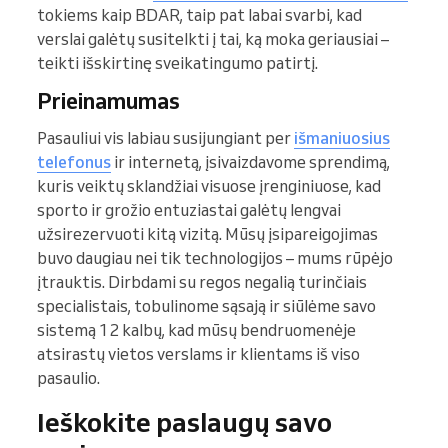
tokiems kaip BDAR, taip pat labai svarbi, kad
verslai galėtų susitelkti į tai, ką moka geriausiai –
teikti išskirtinę sveikatingumo patirtį.
Prieinamumas
Pasauliui vis labiau susijungiant per
išmaniuosius
telefonus
ir internetą, įsivaizdavome sprendimą,
kuris veiktų sklandžiai visuose įrenginiuose, kad
sporto ir grožio entuziastai galėtų lengvai
užsirezervuoti kitą vizitą. Mūsų įsipareigojimas
buvo daugiau nei tik technologijos – mums rūpėjo
įtrauktis. Dirbdami su regos negalią turinčiais
specialistais, tobulinome sąsają ir siūlėme savo
sistemą 12 kalbų, kad mūsų bendruomenėje
atsirastų vietos verslams ir klientams iš viso
pasaulio.
Ieškokite paslaugų savo