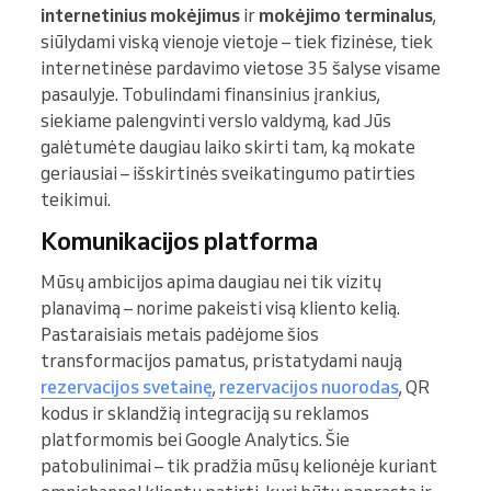
internetinius mokėjimus
ir
mokėjimo terminalus
,
siūlydami viską vienoje vietoje – tiek fizinėse, tiek
internetinėse pardavimo vietose 35 šalyse visame
pasaulyje. Tobulindami finansinius įrankius,
siekiame palengvinti verslo valdymą, kad Jūs
galėtumėte daugiau laiko skirti tam, ką mokate
geriausiai – išskirtinės sveikatingumo patirties
teikimui.
Komunikacijos platforma
Mūsų ambicijos apima daugiau nei tik vizitų
planavimą – norime pakeisti visą kliento kelią.
Pastaraisiais metais padėjome šios
transformacijos pamatus, pristatydami naują
rezervacijos svetainę
,
rezervacijos nuorodas
, QR
kodus ir sklandžią integraciją su reklamos
platformomis bei Google Analytics. Šie
patobulinimai – tik pradžia mūsų kelionėje kuriant