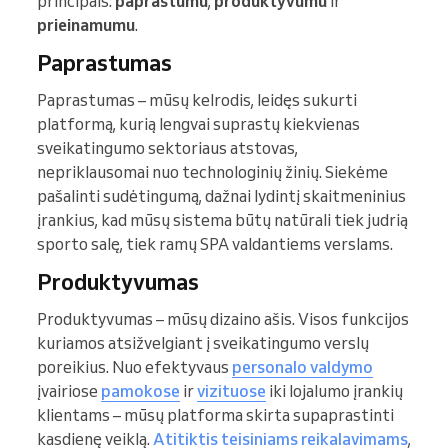
principais:
paprastumu
,
produktyvumu
ir
prieinamumu
.
Paprastumas
Paprastumas – mūsų kelrodis, leidęs sukurti
platformą, kurią lengvai suprastų kiekvienas
sveikatingumo sektoriaus atstovas,
nepriklausomai nuo technologinių žinių. Siekėme
pašalinti sudėtingumą, dažnai lydintį skaitmeninius
įrankius, kad mūsų sistema būtų natūrali tiek judrią
sporto salę, tiek ramų SPA valdantiems verslams.
Produktyvumas
Produktyvumas – mūsų dizaino ašis. Visos funkcijos
kuriamos atsižvelgiant į sveikatingumo verslų
poreikius. Nuo efektyvaus
personalo valdymo
įvairiose
pamokose
ir
vizituose
iki lojalumo įrankių
klientams – mūsų platforma skirta supaprastinti
kasdienę veiklą.
Atitiktis teisiniams reikalavimams
,