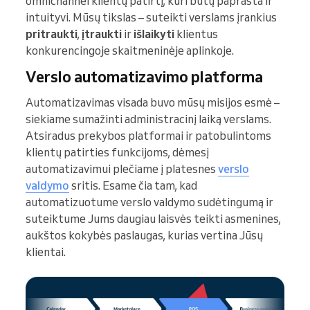
omnichannel klientų patirtį, kuri būtų paprasta ir
intuityvi. Mūsų tikslas – suteikti verslams įrankius
pritraukti
,
įtraukti
ir
išlaikyti
klientus
konkurencingoje skaitmeninėje aplinkoje.
Verslo automatizavimo platforma
Automatizavimas visada buvo mūsų misijos esmė –
siekiame sumažinti administracinį laiką verslams.
Atsiradus prekybos platformai ir patobulintoms
klientų patirties funkcijoms, dėmesį
automatizavimui plečiame į platesnes
verslo
valdymo
sritis. Esame čia tam, kad
automatizuotume verslo valdymo sudėtingumą ir
suteiktume Jums daugiau laisvės teikti asmenines,
aukštos kokybės paslaugas, kurias vertina Jūsų
klientai.