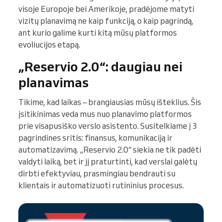
visoje Europoje bei Amerikoje, pradėjome matyti
vizitų planavimą ne kaip funkciją, o kaip pagrindą,
ant kurio galime kurti kitą mūsų platformos
evoliucijos etapą.
„Reservio 2.0“: daugiau nei
planavimas
Tikime, kad laikas – brangiausias mūsų išteklius. Šis
įsitikinimas veda mus nuo planavimo platformos
prie visapusiško verslo asistento. Susitelkiame į 3
pagrindines sritis: finansus, komunikaciją ir
automatizavimą. „Reservio 2.0“ siekia ne tik padėti
valdyti laiką, bet ir jį praturtinti, kad verslai galėtų
dirbti efektyviau, prasmingiau bendrauti su
klientais ir automatizuoti rutininius procesus.