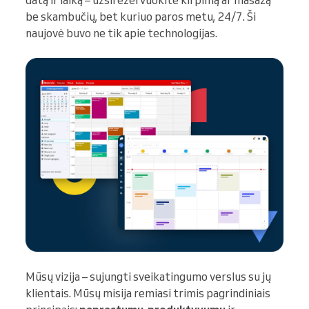
datą ir laiką – užsirezervuokite kirpimą ar masažą
be skambučių, bet kuriuo paros metu, 24/7. Ši
naujovė buvo ne tik apie technologijas.
Mūsų vizija – sujungti sveikatingumo verslus su jų
klientais. Mūsų misija remiasi trimis pagrindiniais