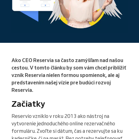
Ako CEO Reservia sa často zamýšľam nad našou
cestou. V tomto článku by som vám chcel priblížiť
vznik Reservia nielen formou spomienok, ale aj
predstavením našej vízie pre budúci rozvoj
Reservia.
Začiatky
Reservio vzniklo v roku 2013 ako nástroj na
vytvorenie jednoduchého online rezervačného
formuláru. Zvoľte si dátum, čas a rezervujte sa ku
kaderníčke, či na masáž. Bez potreby telefonovať.