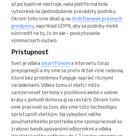
až po lojalitné nástroje, naša platforma bola
vytvorená na zjednodušenie prevádzky podniku.
Okrem toho sme dbali aj na
dodržiavanie právnych
predpisov
, napríklad GDPR, aby sa podniky mohli
sústrediť na to, čo im ide – poskytovanie
výnimočných služieb.
Prístupnosť
Svet je vďaka
smartfónom
a internetu čoraz
prepojenejší a my sme sa preto držali vízie riešenia,
ktoré bez problémov funguje naprieč rôznymi
zariadeniami. Vďaka tomu si všetci môžu
zarezervovať termíny v posilňovni alebo v salóne
krásy v pohodlí domova aj na cestách. Okrem toho
sme pracovali na tom, aby sme túto technológiu
sprístupnili všetkým. Na vylepšení nášho
používateľského prostredia sme spolupracovali so
zrakovo handicapovanými odborníkmi a vďaka
lokalizácii nášho softvéru do 12 jazykov chceme vo