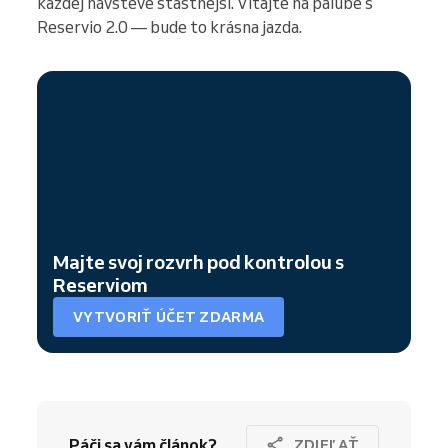
každej návšteve šťastnejší. Vitajte na palube s
Reservio 2.0 — bude to krásna jazda.
Majte svoj rozvrh pod kontrolou s
Reserviom
VYTVORIŤ ÚČET ZDARMA
Páči sa vám článok?
ZDIEĽAŤ