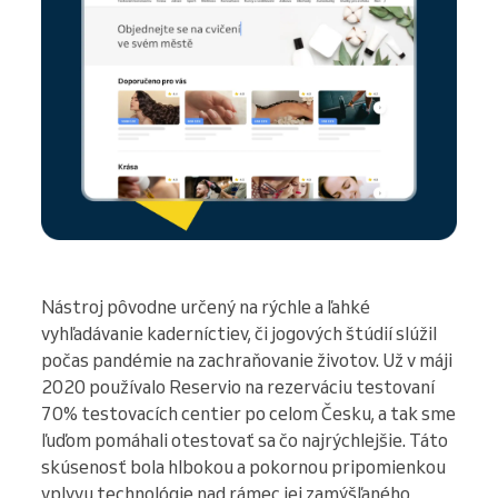
Nástroj pôvodne určený na rýchle a ľahké
vyhľadávanie kaderníctiev, či jogových štúdií slúžil
počas pandémie na zachraňovanie životov. Už v máji
2020 používalo Reservio na rezerváciu testovaní
70% testovacích centier po celom Česku, a tak sme
ľuďom pomáhali otestovať sa čo najrýchlejšie. Táto
skúsenosť bola hlbokou a pokornou pripomienkou
vplyvu technológie nad rámec jej zamýšľaného