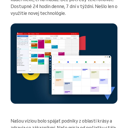
Dostupné 24 hodín denne, 7 dní v týždni. Nešlo len o
využitie novej technológie.
Našou víziou bolo spájať podniky z oblasti krásy a
zdravia so zákazníkmi. Naše misia od počiatku stála