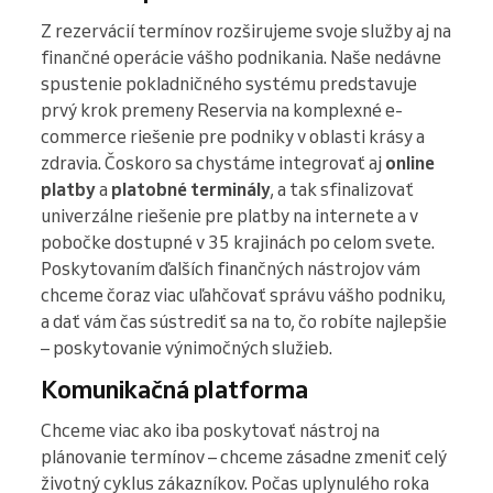
Z rezervácií termínov rozširujeme svoje služby aj na
finančné operácie vášho podnikania. Naše nedávne
spustenie pokladničného systému predstavuje
prvý krok premeny Reservia na komplexné e-
commerce riešenie pre podniky v oblasti krásy a
zdravia. Čoskoro sa chystáme integrovať aj
online
platby
a
platobné terminály
, a tak sfinalizovať
univerzálne riešenie pre platby na internete a v
pobočke dostupné v 35 krajinách po celom svete.
Poskytovaním ďalších finančných nástrojov vám
chceme čoraz viac uľahčovať správu vášho podniku,
a dať vám čas sústrediť sa na to, čo robíte najlepšie
– poskytovanie výnimočných služieb.
Komunikačná platforma
Chceme viac ako iba poskytovať nástroj na
plánovanie termínov – chceme zásadne zmeniť celý
životný cyklus zákazníkov. Počas uplynulého roka