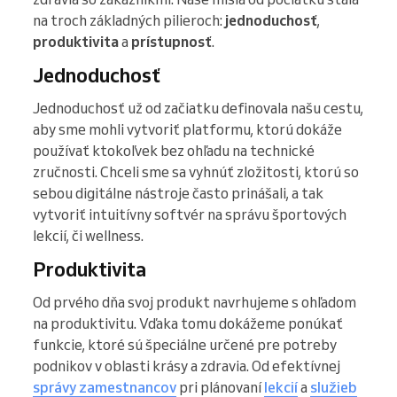
na troch základných pilieroch:
jednoduchosť
,
produktivita
a
prístupnosť
.
Jednoduchosť
Jednoduchosť už od začiatku definovala našu cestu,
aby sme mohli vytvoriť platformu, ktorú dokáže
používať ktokoľvek bez ohľadu na technické
zručnosti. Chceli sme sa vyhnúť zložitosti, ktorú so
sebou digitálne nástroje často prinášali, a tak
vytvoriť intuitívny softvér na správu športových
lekcií, či wellness.
Produktivita
Od prvého dňa svoj produkt navrhujeme s ohľadom
na produktivitu. Vďaka tomu dokážeme ponúkať
funkcie, ktoré sú špeciálne určené pre potreby
podnikov v oblasti krásy a zdravia. Od efektívnej
správy zamestnancov
pri plánovaní
lekcií
a
služieb