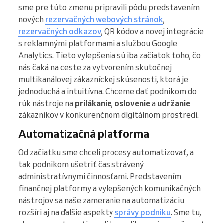
sme pre túto zmenu pripravili pôdu predstavením
nových
rezervačných webových stránok
,
rezervačných odkazov
, QR kódov a novej integrácie
s reklamnými platformami a službou Google
Analytics. Tieto vylepšenia sú iba začiatok toho, čo
nás čaká na ceste za vytvorením skutočnej
multikanálovej zákazníckej skúsenosti, ktorá je
jednoduchá a intuitívna. Chceme dať podnikom do
rúk nástroje na
prilákanie
,
oslovenie
a
udržanie
zákazníkov v konkurenčnom digitálnom prostredí.
Automatizačná platforma
Od začiatku sme chceli procesy automatizovať, a
tak podnikom ušetriť čas strávený
administratívnymi činnosťami. Predstavením
finančnej platformy a vylepšených komunikačných
nástrojov sa naše zameranie na automatizáciu
rozšíri aj na ďalšie aspekty
správy podniku
. Sme tu,