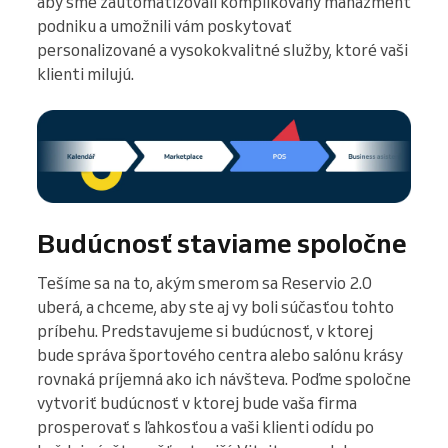
aby sme zautomatizovali komplikovaný manažment
podniku a umožnili vám poskytovať
personalizované a vysokokvalitné služby, ktoré vaši
klienti milujú.
Budúcnosť staviame spoločne
Tešíme sa na to, akým smerom sa Reservio 2.0
uberá, a chceme, aby ste aj vy boli súčasťou tohto
príbehu. Predstavujeme si budúcnosť, v ktorej
bude správa športového centra alebo salónu krásy
rovnaká príjemná ako ich návšteva. Poďme spoločne
vytvoriť budúcnosť v ktorej bude vaša firma
prosperovať s ľahkosťou a vaši klienti odídu po