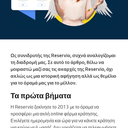
Ως συνιδρυτής της Reservio, συχνά αναλογίζομαι
τη διαδρομή μας. Σε αυτό το άρθρο, θέλω να
μοιραστώ μαζί σας τις απαρχές της Reservio, όχι
απλώς ως μια ιστορική αφήγηση αλλά ως θεμέλιο
για το όραμά μας για το μέλλον.
Τα πρώτα βήματα
Η Reservio ξεκίνησε το 2013 με το όραμα να
προσφέρει μια απλή online φόρμα κράτησης.
Επιλέγετε ημερομηνία και ώρα για να κάνετε κράτηση
για κούρεμα ή μασάζ. Δεν χρειάζεται να τηλεφωνήσετε.