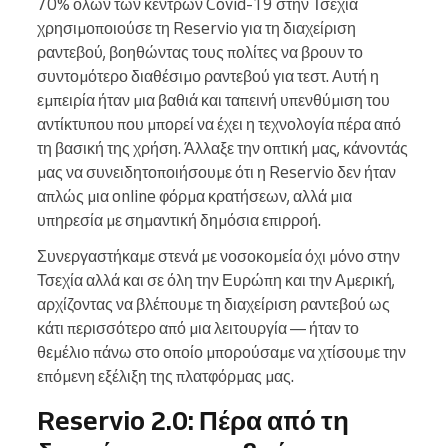
70% όλων των κέντρων Covid-19 στην Τσεχία
χρησιμοποιούσε τη Reservio για τη διαχείριση
ραντεβού, βοηθώντας τους πολίτες να βρουν το
συντομότερο διαθέσιμο ραντεβού για τεστ. Αυτή η
εμπειρία ήταν μια βαθιά και ταπεινή υπενθύμιση του
αντίκτυπου που μπορεί να έχει η τεχνολογία πέρα από
τη βασική της χρήση. Άλλαξε την οπτική μας, κάνοντάς
μας να συνειδητοποιήσουμε ότι η Reservio δεν ήταν
απλώς μια online φόρμα κρατήσεων, αλλά μια
υπηρεσία με σημαντική δημόσια επιρροή.
Συνεργαστήκαμε στενά με νοσοκομεία όχι μόνο στην
Τσεχία αλλά και σε όλη την Ευρώπη και την Αμερική,
αρχίζοντας να βλέπουμε τη διαχείριση ραντεβού ως
κάτι περισσότερο από μια λειτουργία — ήταν το
θεμέλιο πάνω στο οποίο μπορούσαμε να χτίσουμε την
επόμενη εξέλιξη της πλατφόρμας μας.
Reservio 2.0: Πέρα από τη