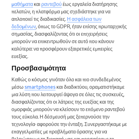
μαθήματα
και
ραντεβού
έως εργαλεία διατήρησης
πελατών, η πλατφόρμα μας σχεδιάστηκε για να
απλοποιεί τις διαδικασίες.
Η ασφάλεια των
δεδομένων
, όπως το GDPR, ήταν επίσης πρωταρχικής
σημασίας, διασφαλίζοντας ότι οι επιχειρήσεις
μπορούν να επικεντρωθούν σε αυτό που κάνουν
καλύτερα: να προσφέρουν εξαιρετικές εμπειρίες
ευεξίας.
Προσβασιμότητα
Καθώς ο κόσμος γινόταν όλο και πιο συνδεδεμένος
μέσω
smartphones
και διαδικτύου, οραματιστήκαμε
μια λύση που λειτουργεί άψογα σε όλες τις συσκευές,
διασφαλίζοντας ότι οι λάτρεις της ευεξίας και της
ομορφιάς μπορούν να κλείσουν το επόμενο ραντεβού
τους εύκολα. Η δέσμευσή μας ξεπερνούσε την
τεχνολογία· αφορούσε την ένταξη. Συνεργαστήκαμε με
επαγγελματίες με προβλήματα όρασης για να
βελτιώσουμε τη διεπαφή μας και προσφέραμε το