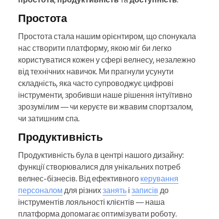
Простота
Простота стала нашим орієнтиром, що спонукала
нас створити платформу, якою міг би легко
користуватися кожен у сфері велнесу, незалежно
від технічних навичок. Ми прагнули усунути
складність, яка часто супроводжує цифрові
інструменти, зробивши наше рішення інтуїтивно
зрозумілим — чи керуєте ви жвавим спортзалом,
чи затишним спа.
Продуктивність
Продуктивність була в центрі нашого дизайну:
функції створювалися для унікальних потреб
велнес-бізнесів. Від ефективного
керування
персоналом
для різних
занять
і
записів
до
інструментів лояльності клієнтів — наша
платформа допомагає оптимізувати роботу.