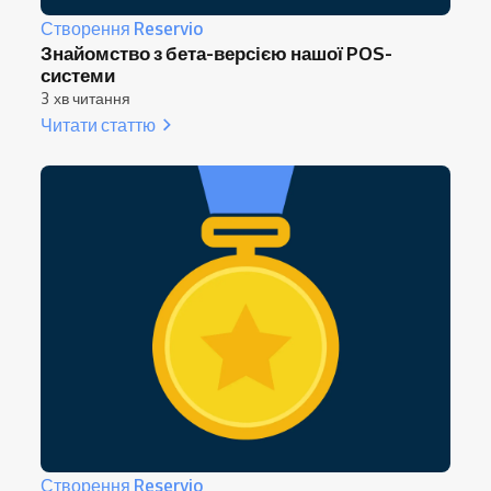
Створення Reservio
Знайомство з бета-версією нашої POS-
системи
3 хв читання
Читати статтю
Створення Reservio