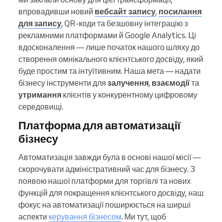
впровадивши новий
вебсайт запису
,
посилання
для запису
, QR-коди та безшовну інтеграцію з
рекламними платформами й Google Analytics. Ці
вдосконалення — лише початок нашого шляху до
створення омнікального клієнтського досвіду, який
буде простим та інтуїтивним. Наша мета — надати
бізнесу інструменти для
залучення
,
взаємодії
та
утримання
клієнтів у конкурентному цифровому
середовищі.
Платформа для автоматизації
бізнесу
Автоматизація завжди була в основі нашої місії —
скорочувати адміністративний час для бізнесу. З
появою нашої платформи для торгівлі та нових
функцій для покращення клієнтського досвіду, наш
фокус на автоматизації поширюється на ширші
аспекти
керування бізнесом
. Ми тут, щоб