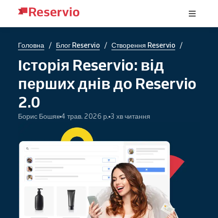
/
/
/
Головна
Блог Reservio
Створення Reservio
Історія Reservio: від
перших днів до Reservio
2.0
Борис Бошяк
4 трав. 2026 р.
3 хв читання