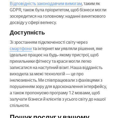
Відповідність законодавчим вимогам
, таким як
GDPR, також була пріоритетом, щоб бізнеси могли
зосередитися на головному: наданні виняткового
досвіду у сфері велнесу.
Доступність
Зі зростанням підключеності світу через
смартфони
та інтернет ми уявляли рішення, яке
ідеально працює на будь-якому пристрої, щоб
прихильники фітнесу та краси могли легко
записатися на наступний візит. Наша відданість
виходила за межі технологій — це про
інклюзивність. Ми співпрацювали з фахівцями з
порушенням зору для вдосконалення інтерфейсу,
а також пропонуємо програму 12 мовами, щоб
залучати бізнеси й клієнтів з усього світу до нашої
спільноти.
Пошук послуг у вашому