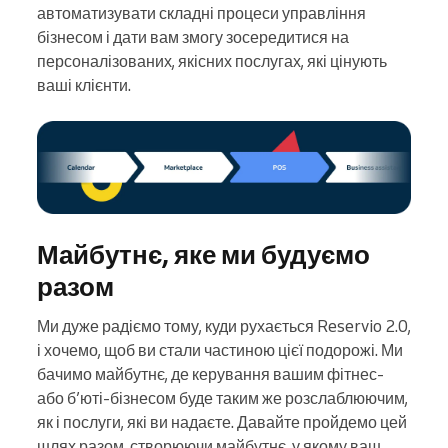
автоматизувати складні процеси управління
бізнесом і дати вам змогу зосередитися на
персоналізованих, якісних послугах, які цінують
ваші клієнти.
Майбутнє, яке ми будуємо
разом
Ми дуже радіємо тому, куди рухається Reservio 2.0,
і хочемо, щоб ви стали частиною цієї подорожі. Ми
бачимо майбутнє, де керування вашим фітнес-
або б’юті-бізнесом буде таким же розслаблюючим,
як і послуги, які ви надаєте. Давайте пройдемо цей
шлях разом, створюючи майбутнє, у якому ваш