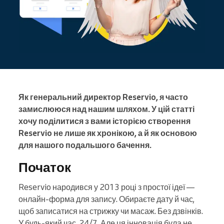
Як генеральний директор Reservio, я часто
замислююся над нашим шляхом. У цій статті
хочу поділитися з вами історією створення
Reservio не лише як хронікою, а й як основою
для нашого подальшого бачення.
Початок
Reservio народився у 2013 році з простої ідеї —
онлайн-форма для запису. Обираєте дату й час,
щоб записатися на стрижку чи масаж. Без дзвінків.
У будь-який час, 24/7. Але ця інновація була не