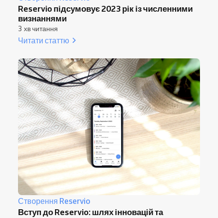
Reservio підсумовує 2023 рік із численними
визнаннями
3 хв читання
Читати статтю
Створення Reservio
Вступ до Reservio: шлях інновацій та