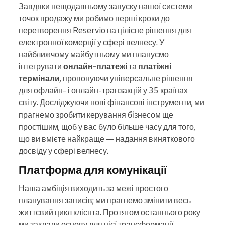
Завдяки нещодавньому запуску нашої системи
точок продажу ми робимо перші кроки до
перетворення Reservio на цілісне рішення для
електронної комерції у сфері велнесу. У
найближчому майбутньому ми плануємо
інтегрувати
онлайн-платежі
та
платіжні
термінали
, пропонуючи універсальне рішення
для офлайн- і онлайн-транзакцій у 35 країнах
світу. Досліджуючи нові фінансові інструменти, ми
прагнемо зробити керування бізнесом ще
простішим, щоб у вас було більше часу для того,
що ви вмієте найкраще — надання виняткового
досвіду у сфері велнесу.
Платформа для комунікації
Наша амбіція виходить за межі простого
планування записів; ми прагнемо змінити весь
життєвий цикл клієнта. Протягом останнього року
ми заклали основу для цієї трансформації,