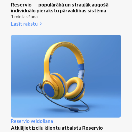
Reservio — populārākā un straujāk augošā
individuālo pierakstu pārvaldības sistēma
1 min lasīšana
Lasīt rakstu
Reservio veidošana
Atklājiet izcilu klientu atbalstu Reservio