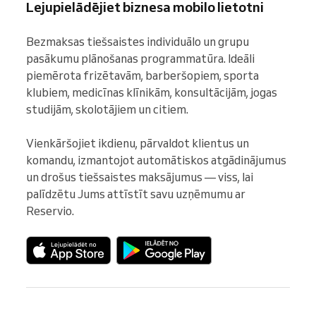
Lejupielādējiet biznesa mobilo lietotni
Bezmaksas tiešsaistes individuālo un grupu 
pasākumu plānošanas programmatūra. Ideāli 
piemērota frizētavām, barberšopiem, sporta 
klubiem, medicīnas klīnikām, konsultācijām, jogas 
studijām, skolotājiem un citiem.

Vienkāršojiet ikdienu, pārvaldot klientus un 
komandu, izmantojot automātiskos atgādinājumus 
un drošus tiešsaistes maksājumus — viss, lai 
palīdzētu Jums attīstīt savu uzņēmumu ar 
Reservio.