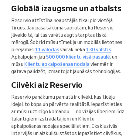
Globālā izaugsme un atbalsts
Reservio attīstība neapstājās tikai pie vietējā
tirgus. Jau pašā sākumā sapratām, ka Reservio
jāveido tā, lai tas varētu augt starptautiskā
mērogā. Šobrīd mūsu tīmekļa un mobilās lietotnes
pieejamas
11 valodās
vairāk nekā
130 valstīs
.
Apkalpojam jau
500 000 klientu visā pasaulē
, un
mūsu
Klientu apkalpošanas nodaļa
vienmēr ir
gatava palīdzēt, izmantojot jaunākās tehnoloģijas.
Cilvēki aiz Reservio
Reservio panākumu pamatā ir cilvēki, kas ticēja
idejai, to kopa un pārvērta realitātē. Iepazīstieties
ar mūsu uzticīgo komandu — no vīzijas līderiem līdz
talantīgiem izstrādātājiem un Klientu
apkalpošanas nodaļas speciālistiem. Ekskluzīvās
intervijās un aizkulišu stāstos iepazīstiet cilvēkus,