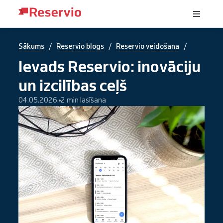
/
/
/
Sākums
Reservio blogs
Reservio veidošana
Ievads Reservio: inovāciju
un izcilības ceļš
04.05.2026.
2 min lasīšana