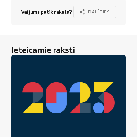
Vai jums patīk raksts?
DALĪTIES
Ieteicamie raksti