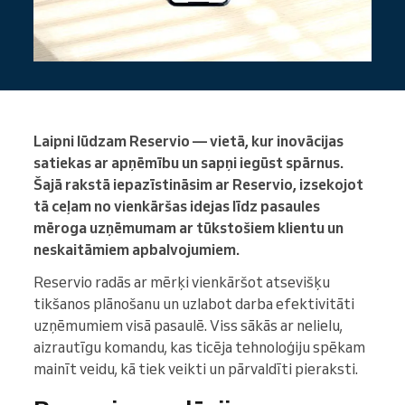
Laipni lūdzam Reservio — vietā, kur inovācijas
satiekas ar apņēmību un sapņi iegūst spārnus.
Šajā rakstā iepazīstināsim ar Reservio, izsekojot
tā ceļam no vienkāršas idejas līdz pasaules
mēroga uzņēmumam ar tūkstošiem klientu un
neskaitāmiem apbalvojumiem.
Reservio radās ar mērķi vienkāršot atsevišķu
tikšanos plānošanu un uzlabot darba efektivitāti
uzņēmumiem visā pasaulē. Viss sākās ar nelielu,
aizrautīgu komandu, kas ticēja tehnoloģiju spēkam
mainīt veidu, kā tiek veikti un pārvaldīti pieraksti.