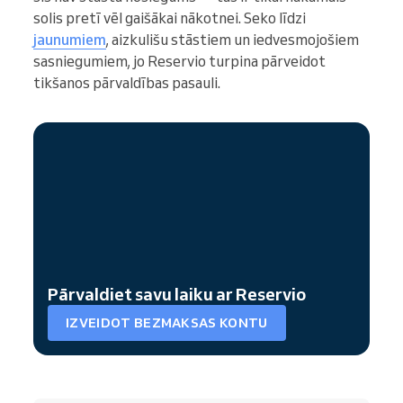
solis pretī vēl gaišākai nākotnei. Seko līdzi
jaunumiem
, aizkulišu stāstiem un iedvesmojošiem
sasniegumiem, jo Reservio turpina pārveidot
tikšanos pārvaldības pasauli.
Pārvaldiet savu laiku ar Reservio
IZVEIDOT BEZMAKSAS KONTU