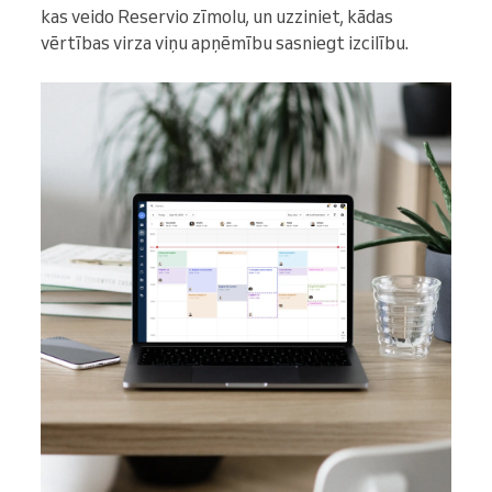
kas veido Reservio zīmolu, un uzziniet, kādas
vērtības virza viņu apņēmību sasniegt izcilību.