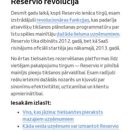
Reservio revolūcija
Desmit gadu laikā, kopš Reservio ienāca tirgū, esam
izstrādājuši
revolucionāras funkcijas
, kas padarīja
atsevišķu tikšanos plānošanas programmatūru par
īstu spēles mainītāju
dažāda lieluma uzņēmumiem
.
Reservio tika dibināts 2012. gadā, bet kā SaaS
risinājums oficiāli startēja jau nākamajā, 2013. gadā.
No ērtas tiešsaistes rezervēšanas platformas līdz
vietējam pakalpojumu tirgum — Reservio ir pilnībā
mainījis pieeju tikšanos pārvaldībai. Esam radījuši
reālu ietekmi dažādās nozarēs un kļuvuši par
sinonīmu efektivitātei, uzticamībai un klientu
apmierinātībai.
Iesakām izlasīt:
Viss, kas jāzina: tiešsaistes pieraksts
mazajiem uzņēmumiem
Kāda veida uzņēmumi var izmantot Reservio