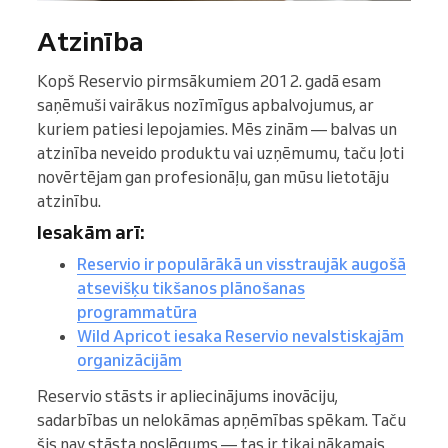
Atzinība
Kopš Reservio pirmsākumiem 2012. gadā esam
saņēmuši vairākus nozīmīgus apbalvojumus, ar
kuriem patiesi lepojamies. Mēs zinām — balvas un
atzinība neveido produktu vai uzņēmumu, taču ļoti
novērtējam gan profesionāļu, gan mūsu lietotāju
atzinību.
Iesakām arī:
Reservio ir populārākā un visstraujāk augošā
atsevišķu tikšanos plānošanas
programmatūra
Wild Apricot iesaka Reservio nevalstiskajām
organizācijām
Reservio stāsts ir apliecinājums inovāciju,
sadarbības un nelokāmas apņēmības spēkam. Taču
šis nav stāsta noslēgums — tas ir tikai nākamais