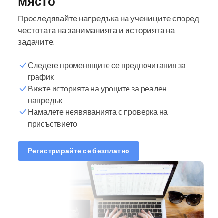
място
Проследявайте напредъка на учениците според
честотата на заниманията и историята на
задачите.
Следете променящите се предпочитания за
график
Вижте историята на уроците за реален
напредък
Намалете неявяванията с проверка на
присъствието
Регистрирайте се безплатно