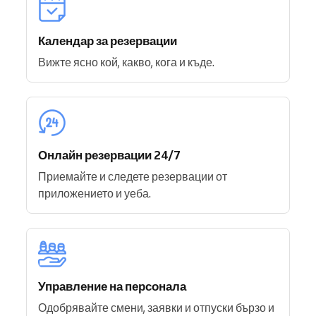
Календар за резервации
Вижте ясно кой, какво, кога и къде.
Онлайн резервации 24/7
Приемайте и следете резервации от
приложението и уеба.
Управление на персонала
Одобрявайте смени, заявки и отпуски бързо и