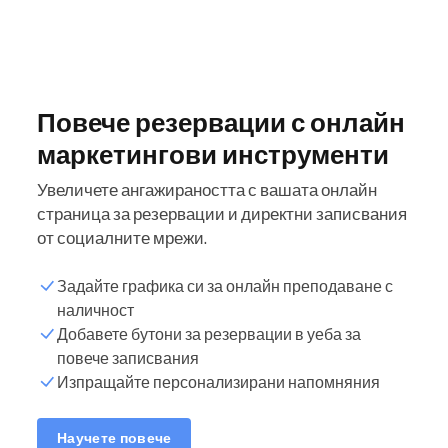
Повече резервации с онлайн
маркетингови инструменти
Увеличете ангажираността с вашата онлайн
страница за резервации и директни записвания
от социалните мрежи.
Задайте графика си за онлайн преподаване с
наличност
Добавете бутони за резервации в уеба за
повече записвания
Изпращайте персонализирани напомняния
Научете повече