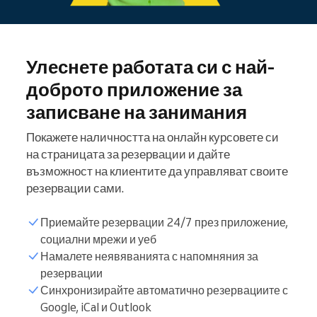
Улеснете работата си с най-
доброто приложение за
записване на занимания
Покажете наличността на онлайн курсовете си
на страницата за резервации и дайте
възможност на клиентите да управляват своите
резервации сами.
Приемайте резервации 24/7 през приложение,
социални мрежи и уеб
Намалете неявяванията с напомняния за
Списък с клиенти
резервации
Синхронизирайте автоматично резервациите с
Google, iCal и Outlook
Часове за резервации