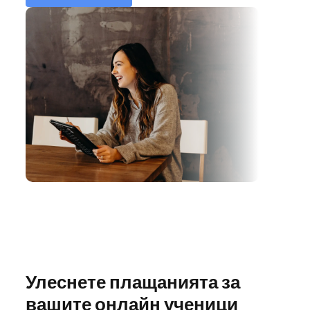
Улеснете плащанията за
вашите онлайн ученици