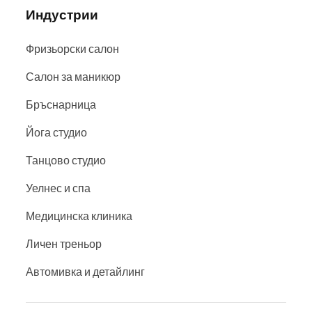
Индустрии
Фризьорски салон
Салон за маникюр
Бръснарница
Йога студио
Танцово студио
Уелнес и спа
Медицинска клиника
Личен треньор
Автомивка и детайлинг