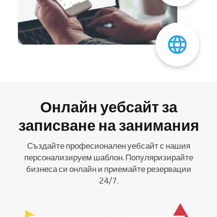
Онлайн уебсайт за
записване на занимания
Създайте професионален уебсайт с нашия
персонализируем шаблон. Популяризирайте
бизнеса си онлайн и приемайте резервации
24/7.