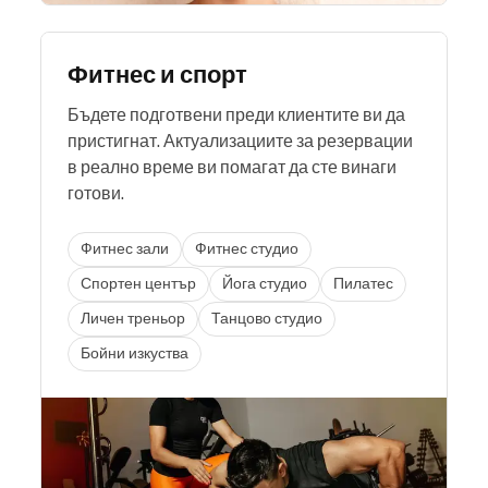
Фитнес и спорт
Бъдете подготвени преди клиентите ви да
пристигнат. Актуализациите за резервации
в реално време ви помагат да сте винаги
готови.
Фитнес зали
Фитнес студио
Спортен център
Йога студио
Пилатес
Личен треньор
Танцово студио
Бойни изкуства