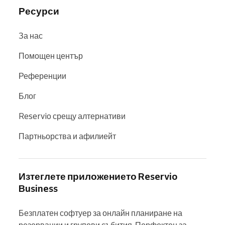
Ресурси
За нас
Помощен център
Референции
Блог
Reservio срещу алтернативи
Партньорства и афилиейт
Изтеглете приложението Reservio
Business
Безплатен софтуер за онлайн планиране на 
резервации и групови събития. Перфектен за 