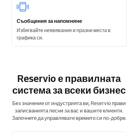
Съобщения за напомняне
Избягвайте неявявания и празни места в
графика си.
Reservio е правилната
система за всеки бизнес
Без значение от индустрията ви, Reservio прави
записванията лесни за вас и вашите клиенти.
Започнете да управлявате времето си по-добре.