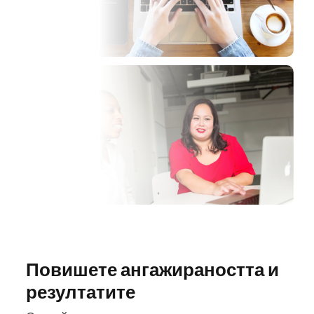
Повишете ангажираността и
резултатите