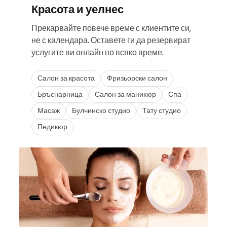
Красота и уелнес
Прекарвайте повече време с клиентите си,
не с календара. Оставете ги да резервират
услугите ви онлайн по всяко време.
Салон за красота
Фризьорски салон
Бръснарница
Салон за маникюр
Спа
Масаж
Булчинско студио
Тату студио
Педикюр