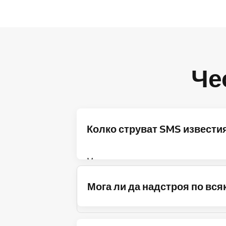
Че
Колко струват SMS извести
Можете да закупите кредитни пакети 
Вашата държава, вижте таблицата по
Мога ли да надстроя по вся
Разбира се! Когато надстроите, ще п
Цените не включват ДДС, което се о