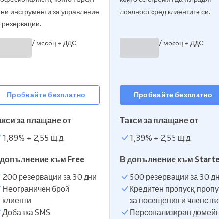
ни инструменти за управление
лоялност сред клиентите си.
Ръководите голяма
 резервации.
организация
/ месец + ДДС
/ месец + ДДС
Пробвайте безплатно
Пробвайте безплатно
акси за плащане от
Такси за плащане от
1,89
% +
2,55 щ.д.
1,39
% +
2,55 щ.д.
 допълнение към Free
В допълнение към Starte
200 резервации за 30 дни
500 резервации за 30 д
Неограничен брой
Кредитен пропуск, пропу
клиенти
за посещения и членств
Добавка SMS
Персонализиран домей