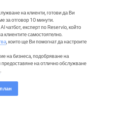
лужване на клиенти, готови да Ви
е за отговор 10 минути.
AI чатбот, експерт по Reservio, който
а клиентите самостоятелно.
тва
, които ще Ви помогнат да настроите
тие на бизнеса, подобряване на
и предоставяне на отлично обслужване
г
.
 план