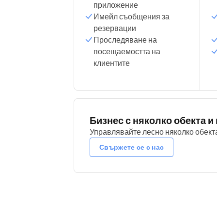
приложение
Имейл съобщения за
резервации
Проследяване на
посещаемостта на
клиентите
Бизнес с няколко обекта 
Управлявайте лесно няколко обект
Свържете се с нас