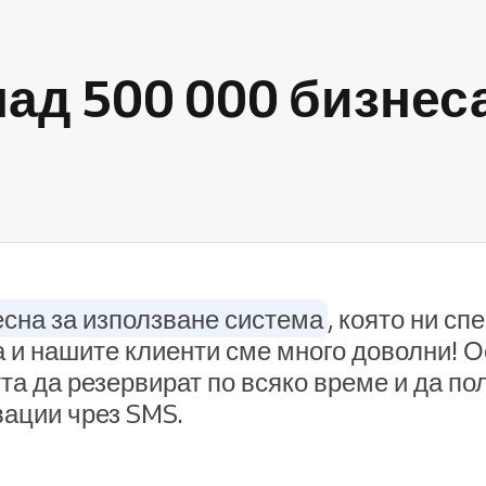
над 500 000 бизнес
есна за използване система
, която ни сп
ка и нашите клиенти сме много доволни! 
а да резервират по всяко време и да по
вации чрез SMS.