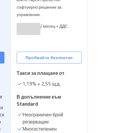
Прочетете повече
софтуерно решение за
управление.
/ месец + ДДС
Пробвайте безплатно
Такси за плащане от
1,19
% +
2,55 щ.д.
r
В допълнение към
Standard
ни
ск
Неограничен брой
о
резервации
н
Многостепенен