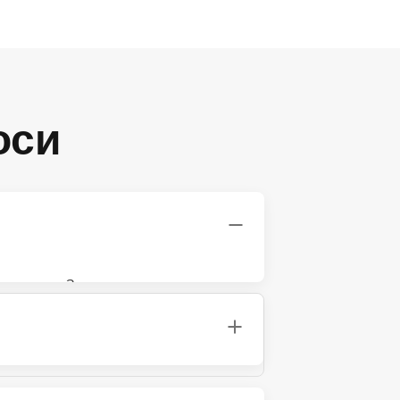
оси
ия пакет. За да видите цените за
райната цена се вижда на