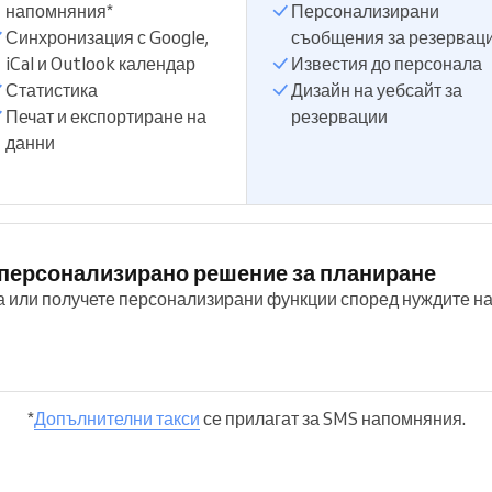
напомняния*
Персонализирани
Синхронизация с Google,
съобщения за резервац
iCal и Outlook календар
Известия до персонала
Статистика
Дизайн на уебсайт за
Печат и експортиране на
резервации
данни
и персонализирано решение за планиране
а или получете персонализирани функции според нуждите на
*
Допълнителни такси
се прилагат за SMS напомняния.