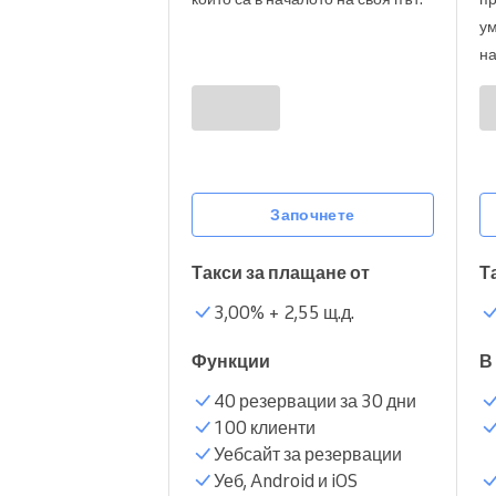
ум
Онлайн резервации
на
Омниканален инструмент за
резервации
Започнете
Такси за плащане от
Т
3,00
% +
2,55 щ.д.
Функции
В
40 резервации за 30 дни
100 клиенти
Уебсайт за резервации
Уеб, Android и iOS