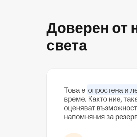
Доверен от 
света
Това е
опростена и л
време. Както ние, та
оценяват възможностт
напомняния за резер