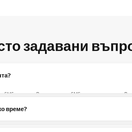
сто задавани въпр
ята?
за SMS известия. Всеки изпратен SMS приспада кредит от Ваш
-долу:
ко време?
лащате само разликата между текущия и новия си план.
пределя според държавата на фактуриране на потребителя. К