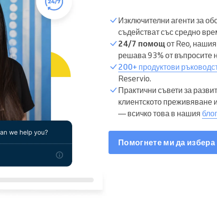
Изключителни агенти за обс
съдействат със средно врем
24/7 помощ
от Reo, нашия 
решава 93% от въпросите н
200+ продуктови ръководс
Reservio.
Практични съвети за разви
клиентското преживяване 
— всичко това в нашия
бло
Помогнете ми да избера