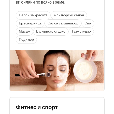
ви онлайн по всяко време.
Салон за красота
Фризьорски салон
Бръснарница
Салон за маникюр
Спа
Масаж
Булчинско студио
Тату студио
Педикюр
Фитнес и спорт