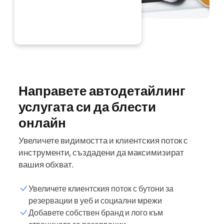
ЕГА
Направете автодетайлинг
услугата си да блести
онлайн
Увеличете видимостта и клиентския поток с
инструменти, създадени да максимизират
вашия обхват.
Увеличете клиентския поток с бутони за
резервации в уеб и социални мрежи
Добавете собствен бранд и лого към