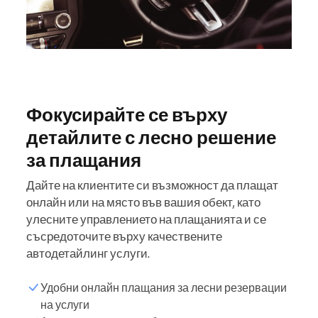
Фокусирайте се върху
детайлите с лесно решение
за плащания
Дайте на клиентите си възможност да плащат
онлайн или на място във вашия обект, като
улесните управлението на плащанията и се
съсредоточите върху качествените
автодетайлинг услуги.
Удобни онлайн плащания за лесни резервации
на услуги