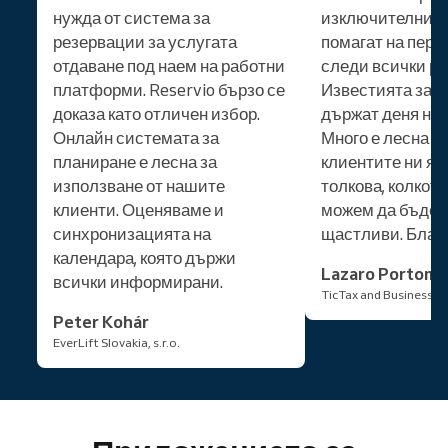
нужда от система за
изключителни ф
резервации за услугата
помагат на перс
отдаване под наем на работни
следи всички ре
платформи. Reservio бързо се
Известията за к
доказа като отличен избор.
държат деня ни 
Онлайн системата за
Много е лесна з
планиране е лесна за
клиентите ни я 
използване от нашите
толкова, колкото
клиенти. Оценяваме и
можем да бъдем
синхронизацията на
щастливи. Благ
календара, която държи
Lazaro Portom
всички информирани.
TicTax and Business Se
Peter Kohár
EverLift Slovakia, s.r.o.