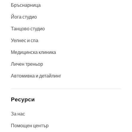
Бръснарница
Йога студио
Танцово студио
Уелнес и спа
Медицинска клиника
Личен треньор
Автомивка и детайлинг
Ресурси
За нас
Помощен център