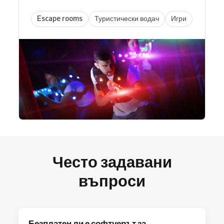
Escape rooms
Туристически водач
Игри
Често задавани
въпроси
Безплатен ли е софтуерът за