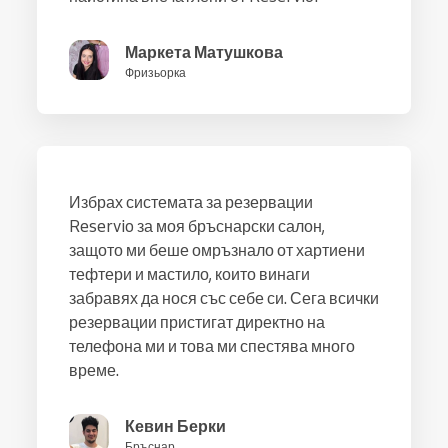
Маркета Матушкова
Фризьорка
Избрах системата за резервации
Reservio за моя бръснарски салон,
защото ми беше омръзнало от хартиени
тефтери и мастило, които винаги
забравях да нося със себе си. Сега всички
резервации пристигат директно на
телефона ми и това ми спестява много
време.
Кевин Берки
Бръснар