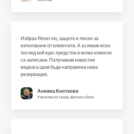
Избрах Reservio, защото е лесен за
използване от клиентите. А аз имам ясен
поглед кой курс предстои и колко клиенти
са записани. Получавам известие
веднага щом бъде направена нова
резервация.
Анежка Кноткова
Учителка по танци, фитнес и йога