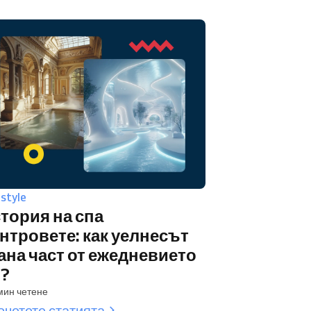
estyle
тория на спа
нтровете: как уелнесът
ана част от ежедневието
?
мин четене
очетете статията