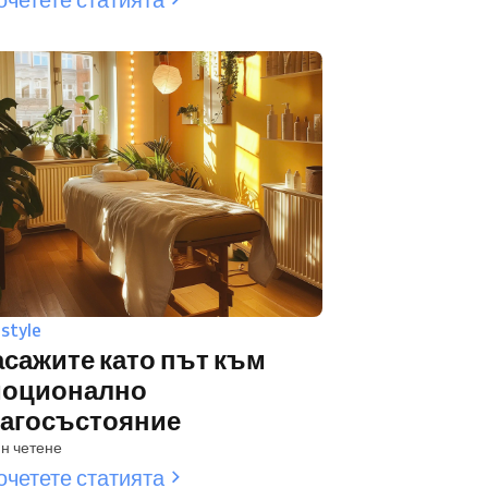
estyle
сажите като път към
моционално
агосъстояние
н четене
очетете статията