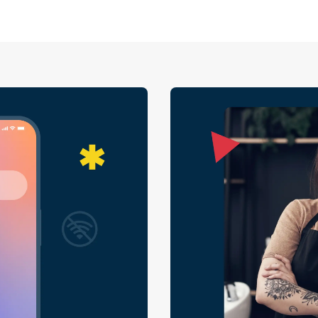
преподавател —
гръбнакът на б
спира. Затова г
необходимост. 
благосъстояние
енергията си, 
давате още по
клиентите си.