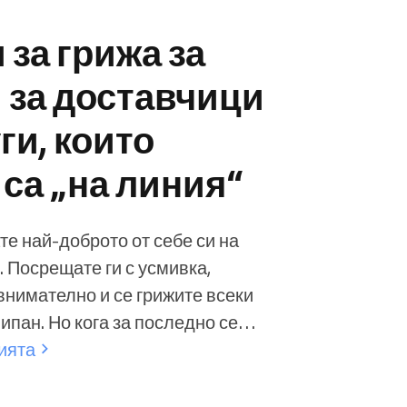
Прочетете повече
 за грижа за
и за доставчици
ги, които
 са „на линия“
те най-доброто от себе си на
. Посрещате ги с усмивка,
внимателно и се грижите всеки
ипан. Но кога за последно се
бе си? Като изпълнител
ията
зависимо дали сте козметик,
р, медицински специалист или