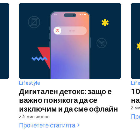
Lifestyle
Lif
Дигитален детокс: защо е
10
важно понякога да се
на
изключим и да сме офлайн
2 ми
Пр
2.5 мин четене
Прочетете статията