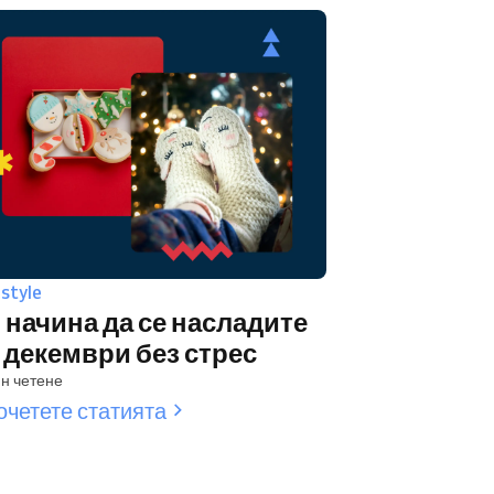
estyle
 начина да се насладите
 декември без стрес
н четене
очетете статията