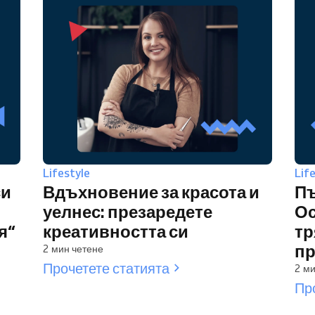
Lifestyle
Lif
си
Вдъхновение за красота и
Пъ
уелнес: презаредете
Ос
я“
креативността си
тр
пр
2 мин четене
Прочетете статията
2 ми
Пр