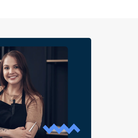
 винаги сте „на линия“. Вие сте
изнеса си и без вас всичко
рижата за себе си не е лукс, а
Когато поставяте своето
 на първо място, пазите
вдъхновявате креативността си и
-добро преживяване на