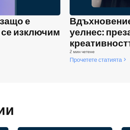
 защо е
Вдъхновение 
 се изключим
уелнес: през
креативност
2 мин четене
Прочетете статията
ии