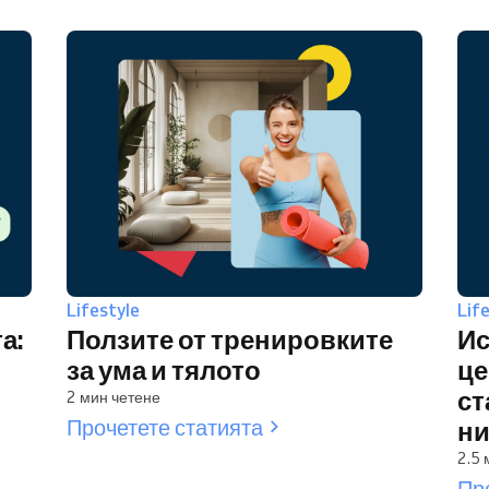
Lifestyle
Lif
а:
Ползите от тренировките
Ис
за ума и тялото
це
ст
2 мин четене
Прочетете статията
ни
2.5 
Пр