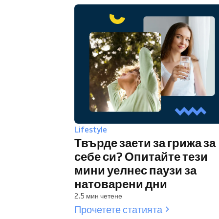
Lifestyle
Твърде заети за грижа за
себе си? Опитайте тези
мини уелнес паузи за
натоварени дни
2.5 мин четене
Прочетете статията