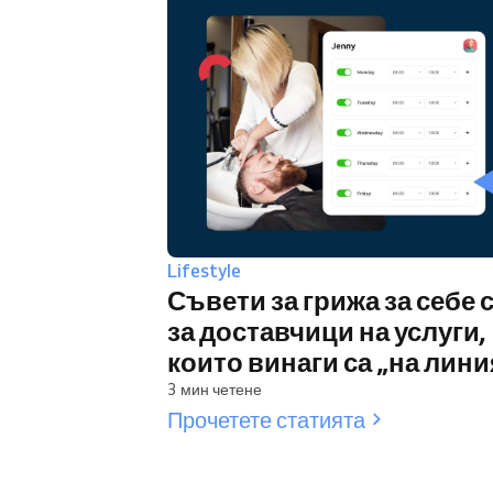
Lifestyle
Съвети за грижа за себе 
за доставчици на услуги,
които винаги са „на лини
3 мин четене
Прочетете статията