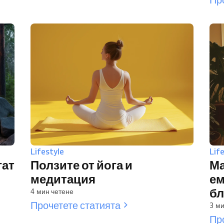
Lifestyle
Lif
гат
Ползите от йога и
Ма
медитация
е
бл
4 мин четене
Прочетете статията
3 ми
Пр