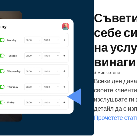
Ръководите голяма
Съвети
организация
себе с
на услу
винаги
3 мин четене
Всеки ден дава
своите клиенти
изслушвате ги 
детайл да е изп
погрижихте така и за се
Прочетете стат
на услуга — не
фитнес треньо