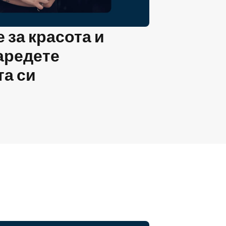
за красота и
аредете
та си