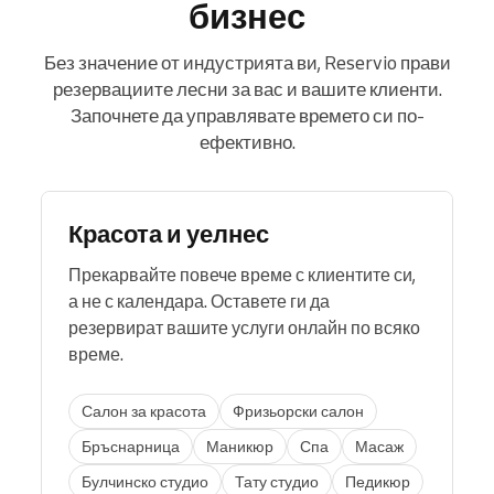
бизнес
Без значение от индустрията ви, Reservio прави
резервациите лесни за вас и вашите клиенти.
Започнете да управлявате времето си по-
ефективно.
Красота и уелнес
Прекарвайте повече време с клиентите си,
а не с календара. Оставете ги да
резервират вашите услуги онлайн по всяко
време.
Салон за красота
Фризьорски салон
Бръснарница
Маникюр
Спа
Масаж
Булчинско студио
Тату студио
Педикюр