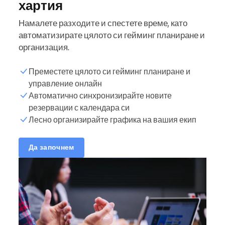
хартия
Намалете разходите и спестете време, като
автоматизирате цялото си гейминг планиране и
организация.
Преместете цялото си гейминг планиране и
управление онлайн
Автоматично синхронизирайте новите
резервации с календара си
Лесно организирайте графика на вашия екип
Да започнем