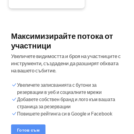
Максимизирайте потока от
участници
Увеличете видимостта и броя на участниците с
инструменти, създадени да разширят обхвата
на вашето събитие.
Увеличете записванията с бутони за
резервации в уеб и социалните мрежи
Добавете собствен бранд и лого към вашата
страница за резервации
Повишете рейтинга си в Google и Facebook
Готов съм