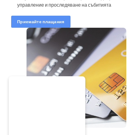
управление и проследяване на събитията
Приемайте плащания
ЕГА