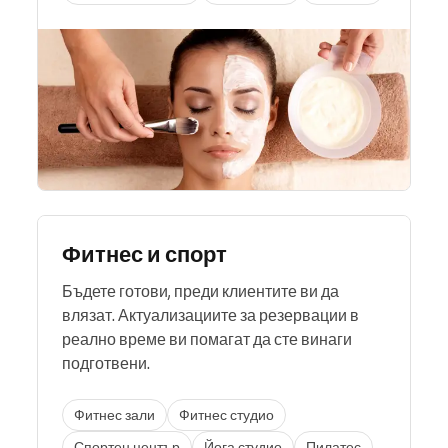
Фитнес и спорт
Бъдете готови, преди клиентите ви да
влязат. Актуализациите за резервации в
реално време ви помагат да сте винаги
подготвени.
Фитнес зали
Фитнес студио
Спортен център
Йога студио
Пилатес