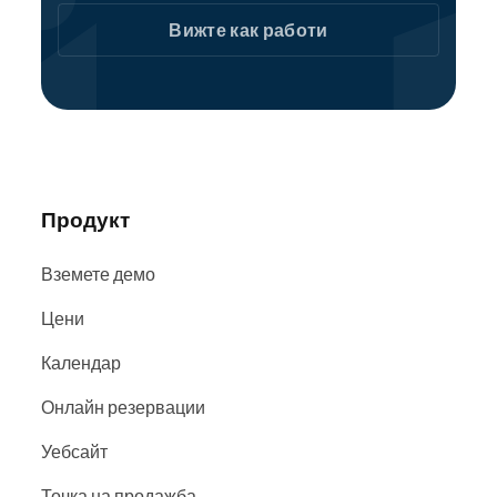
на момента.
Вижте как работи
Като част от общността на Reservio, гейминг
организаторите се намират лесно в
търсачките и уебсайтовете, включително
Google
,
Bing
и
Facebook
.
Продукт
Вземете демо
Цени
Календар
Онлайн резервации
Уебсайт
Точка на продажба