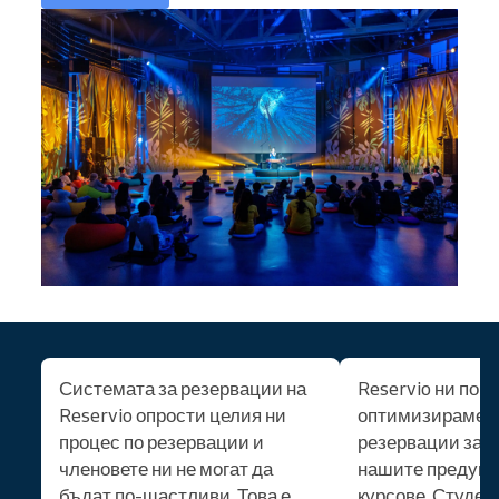
Системата за резервации на
Reservio ни пом
Reservio опрости целия ни
оптимизираме п
процес по резервации и
резервации за с
членовете ни не могат да
нашите предуни
бъдат по-щастливи. Това е
курсове. Студен