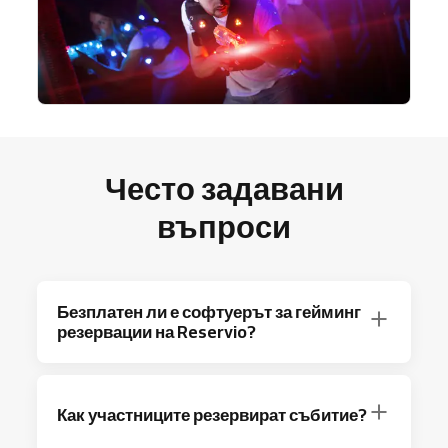
Често задавани
въпроси
Безплатен ли е софтуерът за гейминг
резервации на Reservio?
Абсолютно! Reservio предлага план Free с
до 40 резервации на месец и основни
Как участниците резервират събитие?
функции за планиране.