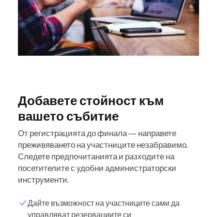
Добавете стойност към
вашето събитие
От регистрацията до финала — направете
преживяването на участниците незабравимо.
Следете предпочитанията и разходите на
посетителите с удобни администраторски
инструменти.
Дайте възможност на участниците сами да
управляват резервациите си