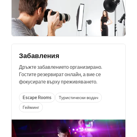
Забавления
Дръжте забавлението организирано.
Гостите резервират онлайн, а вие се
фокусирате върху преживяването.
Escape Rooms
Туристически водач
Гейминг