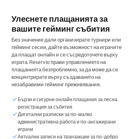
Улеснете плащанията за
вашите гейминг събития
Без значение дали организирате турнири или
гейминг сесии, дайте възможност на играчите
да плащат онлайн и се съсредоточете върху
играта. Reservio прави управлението на
плащанията безпроблемно, за да може да се
концентрирате върху създаването на
незабравими гейминг преживявания.
Бързи и сигурни онлайн плащания за лесна
регистрация за събития
Дигитални разписки за по-малко
административна работа и по-ангажирани
играчи
Актуални записи на транзакции за по-добро