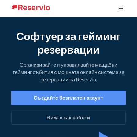
Софтуер за гейминг
резервации
Организирайте и управлявайте мащабни
гейминг събития с мощната онлайн система за
резервации на Reservio.
Създайте безплатен акаунт
Вижте как работи