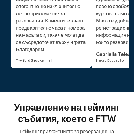
елегантно, но изключително
повече свобода 
лесно приложение за
курсове само с е
резервации. Клиентите знаят
Много е удобно, 
предварително часа и номера
регистрационна
на масата си, така че могат да
информация на 
се съсредоточат върху играта.
които резервира
Благодарим!
Gabriella Teles
Twyford Snooker Hall
Hexag Educação
Управление на гейминг
събития, което е FTW
Гейминг приложението за резервации на