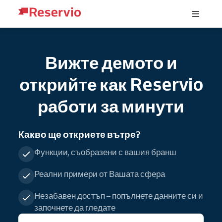
Вижте демото и
открийте как Reservio
работи за минути
Какво ще откриете вътре?
Функции, съобразени с вашия бранш
Реални примери от Вашата сфера
Незабавен достъп – попълнете данните си и
започнете да гледате