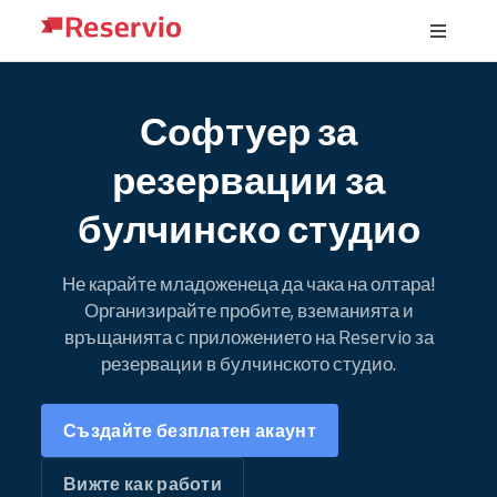
Софтуер за
резервации за
булчинско студио
Не карайте младоженеца да чака на олтара!
Организирайте пробите, вземанията и
връщанията с приложението на Reservio за
резервации в булчинското студио.
Създайте безплатен акаунт
Вижте как работи