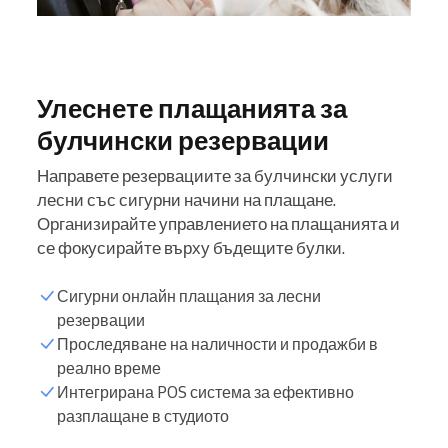
Улеснете плащанията за
булчински резервации
Направете резервациите за булчински услуги
лесни със сигурни начини на плащане.
Организирайте управлението на плащанията и
се фокусирайте върху бъдещите булки.
Сигурни онлайн плащания за лесни
резервации
Проследяване на наличности и продажби в
реално време
Интегрирана POS система за ефективно
разплащане в студиото