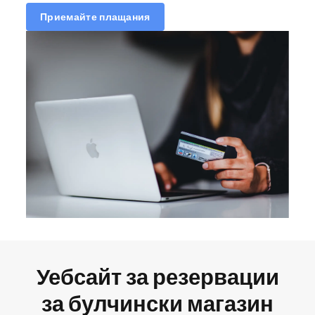
Приемайте плащания
Уебсайт за резервации
за булчински магазин