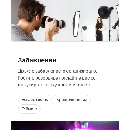
Забавления
Дръжте забавлението организирано.
Гостите резервират онлайн, а вие се
фокусирате върху преживяването.
Escape rooms
Туристически гид
Гейминг