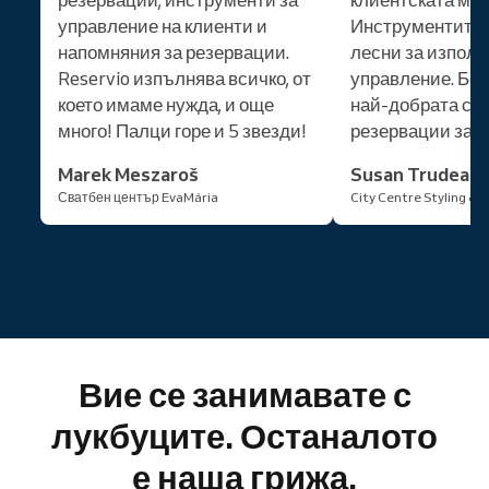
управление на клиенти и
Инструментите в
напомняния за резервации.
лесни за използ
Reservio изпълнява всичко, от
управление. Без
което имаме нужда, и още
най-добрата си
много! Палци горе и 5 звезди!
резервации за 
Marek Meszaroš
Susan Trudeau
Сватбен център EvaMária
City Centre Styling & 
Вие се занимавате с
лукбуците. Останалото
е наша грижа.