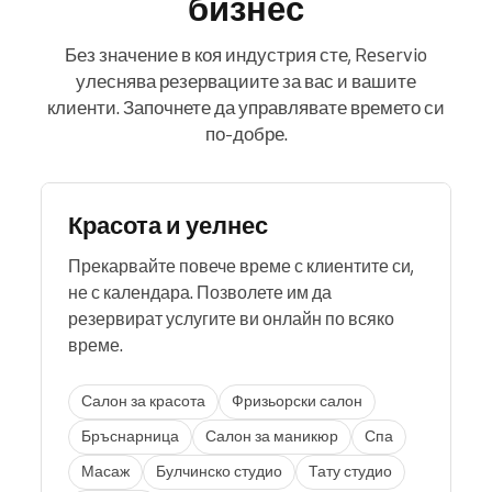
бизнес
Без значение в коя индустрия сте, Reservio
улеснява резервациите за вас и вашите
клиенти. Започнете да управлявате времето си
по-добре.
Красота и уелнес
Прекарвайте повече време с клиентите си,
не с календара. Позволете им да
резервират услугите ви онлайн по всяко
време.
Салон за красота
Фризьорски салон
Бръснарница
Салон за маникюр
Спа
Масаж
Булчинско студио
Тату студио