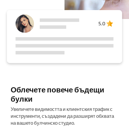
5.0
Облечете повече бъдещи
булки
Увеличете видимостта и клиентския трафик с
инструменти, създадени да разширят обхвата
на вашето булчинско студио.