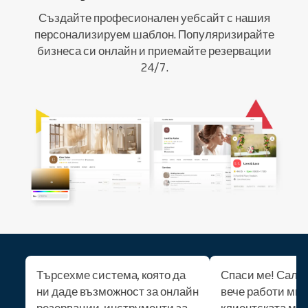
Създайте професионален уебсайт с нашия
персонализируем шаблон. Популяризирайте
бизнеса си онлайн и приемайте резервации
24/7.
Търсехме система, която да
Спаси ме! Салон
ни даде възможност за онлайн
вече работи мно
резервации, инструменти за
клиентската ми 