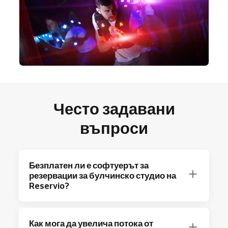
Често задавани
въпроси
Безплатен ли е софтуерът за
резервации за булчинско студио на
Reservio?
Абсолютно! Reservio предлага безплатен
Как мога да увелича потока от
план с до 40 резервации на месец и основни