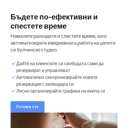
Бъдете по-ефективни и
спестете време
Намалете разходите и спестете време, като
автоматизирате ежедневната работа на цялото
си булчинско студио.
Дайте на клиентите си свободата сами да
резервират и управляват
Автоматично синхронизирайте новите
резервации с календара си
Лесно организирайте графика на екипа си
Готови сте