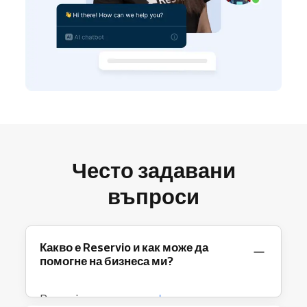
Често задавани
въпроси
Какво е Reservio и как може да
помогне на бизнеса ми?
Reservio е цялостен
софтуер за резервации