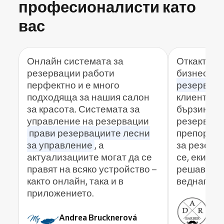
професионалисти като
вас
Онлайн системата за
Откакто из
резервации работи
бизнеса с
перфектно и е много
резервац
подходяща за нашия салон
клиенти б
за красота. Системата за
бързината
управление на резервации
резерваци
прави резервациите лесни
препоръчв
за управление
, а
за резерв
актуализациите могат да се
се, екипа 
правят на всяко устройство –
решава вс
както онлайн, така и в
веднага.
приложението.
Ant
Andrea Brucknerová
ADR