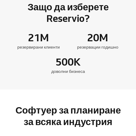
Защо да изберете
Reservio?
21
M
20
M
резервирани клиенти
резервации годишно
500
K
доволни бизнеса
Софтуер за планиране
за всяка индустрия