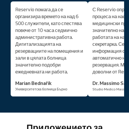
Reservio помага да се
С Reservio опро
организира времето на над 6
процеса на наср
500 служители, като спестява
медицински пре
повече от 10 часа седмично
значително нам
административна работа.
работата на на
Дигитализацията на
секретарка. Сег
резервациите на помещения и
информация се
зали в цялата болница
автоматично на
значително подобри
резервация. Мно
ежедневната ни работа.
доволни от Rese
Marian Bednařík
Dr. Massimo San
Университетска болница Бърно
Studio Medico Massim
Приложението за