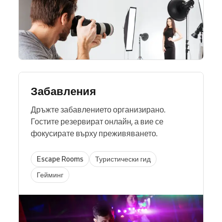
Забавления
Дръжте забавлението организирано.
Гостите резервират онлайн, а вие се
фокусирате върху преживяването.
Escape Rooms
Туристически гид
Гейминг