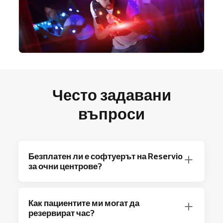
Често задавани
въпроси
Безплатен ли е софтуерът на Reservio
за очни центрове?
Абсолютно! Reservio предлага план Free с
Как пациентите ми могат да
до 40 резервации на месец и основни
резервират час?
функции за планиране.