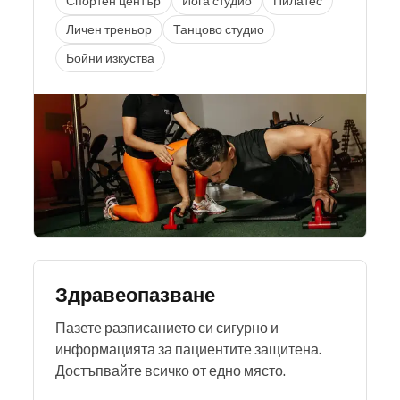
Спортен център
Йога студио
Пилатес
Личен треньор
Танцово студио
Бойни изкуства
Здравеопазване
Пазете разписанието си сигурно и
информацията за пациентите защитена.
Достъпвайте всичко от едно място.