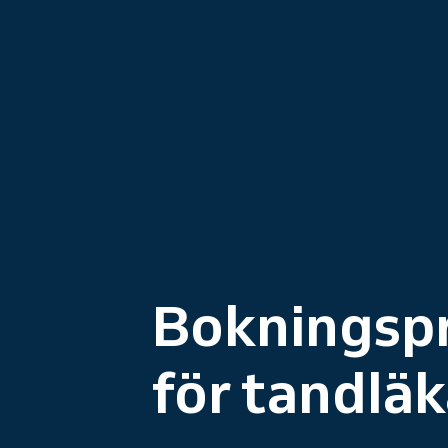
Bokningsp
för tandlä