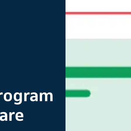
rogram
kare