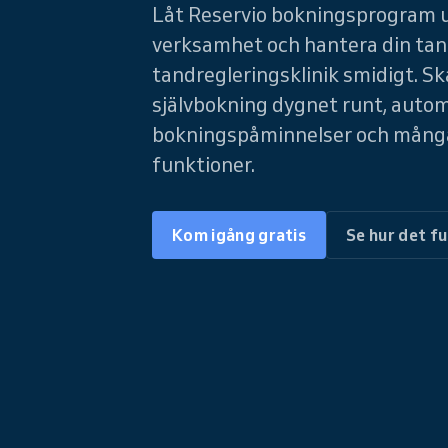
Låt Reservio bokningsprogram u
verksamhet och hantera din tand
tandregleringsklinik smidigt. S
självbokning dygnet runt, auto
bokningspåminnelser och mång
funktioner.
Kom igång gratis
Se hur det f