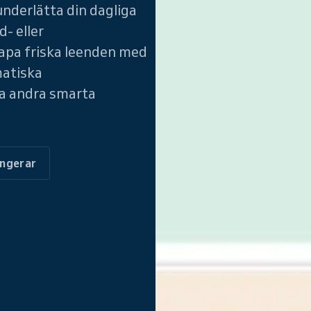
nderlätta din dagliga
- eller
kapa friska leenden med
matiska
a andra smarta
ungerar