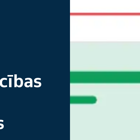
cības
s