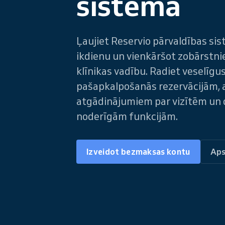
sistēma
Ļaujiet Reservio pārvaldības sis
ikdienu un vienkāršot zobārstnie
klīnikas vadību. Radiet veselīgu
pašapkalpošanās rezervācijām,
atgādinājumiem par vizītēm un
noderīgām funkcijām.
Izveidot bezmaksas kontu
Aps