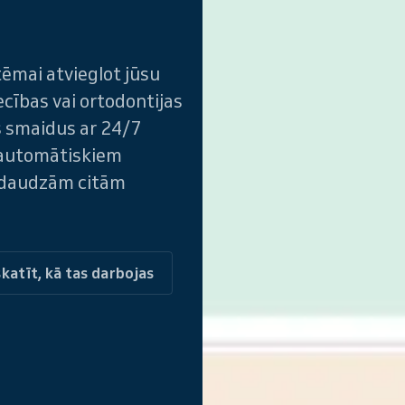
tēmai atvieglot jūsu
cības vai ortodontijas
s smaidus ar 24/7
 automātiskiem
 daudzām citām
katīt, kā tas darbojas