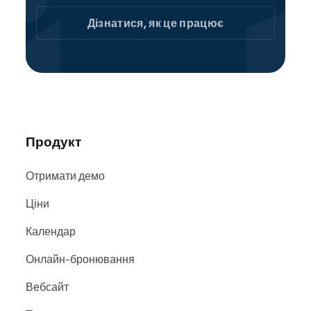
фотопослуги легко знаходять у пошукових
системах і на сайтах, включаючи
Google
,
Дізнатися, як це працює
Bing
і
Facebook
.
Продукт
Отримати демо
Ціни
Календар
Онлайн-бронювання
Вебсайт