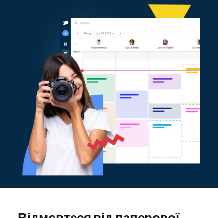
Відмовтеся від паперової