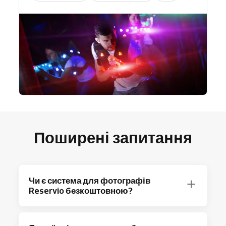
Поширені запитання
Чи є система для фотографів
Reservio безкоштовною?
Абсолютно! Reservio пропонує план Free з