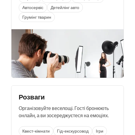
Автосервіс
Детейлінг авто
Грумінг тварин
Розваги
Організовуйте веселощі. Гості бронюють
онлайн, а ви зосереджуєтеся на емоціях.
Квест-кімнати
Гід-екскурсовод
Ігри