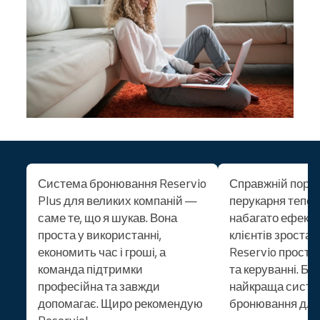
Система бронювання Reservio
Справжній порят
Plus для великих компаній —
перукарня тепе
саме те, що я шукав. Вона
набагато ефекти
проста у використанні,
клієнтів зростає
економить час і гроші, а
Reservio прості 
команда підтримки
та керуванні. Бе
професійна та завжди
найкраща систе
допомагає. Щиро рекомендую
бронювання для 