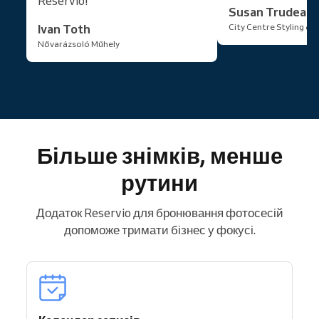
Reservio!
Susan Trudeau
Ivan Toth
City Centre Styling & 
Nővarázsoló Műhely
Більше знімків, менше
рутини
Додаток Reservio для бронювання фотосесій
допоможе тримати бізнес у фокусі.