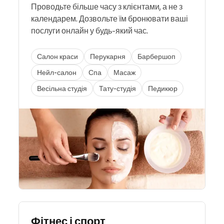
Проводьте більше часу з клієнтами, а не з
календарем. Дозвольте їм бронювати ваші
послуги онлайн у будь-який час.
Салон краси
Перукарня
Барбершоп
Нейл-салон
Спа
Масаж
Весільна студія
Тату-студія
Педикюр
Фітнес і спорт