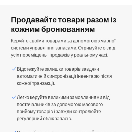
Продавайте товари разом із
кожним бронюванням
Керуйте своїми товарами за допомогою хмарної
системи управління запасами. Отримуйте огляд
усіх переміщень і продажів у реальному часі.
Відстежуйте залишки товарів завдяки
автоматичній синхронізації інвентарю після
кожної транзакції.
Оплата на місці
Легко керуйте великими замовленнями від
постачальників за допомогою масового
Зручний процес оформлення з обладнанням,
прийому товарів і завжди контролюйте
Онлайн-оплата
адаптованим під ваш бізнес.
регулярний облік запасів.
Зменшуйте фінансові помилки завдяки
розумній синхронізації даних напряму з вашим
Запобігайте неявкам і захищайте свій дохід.