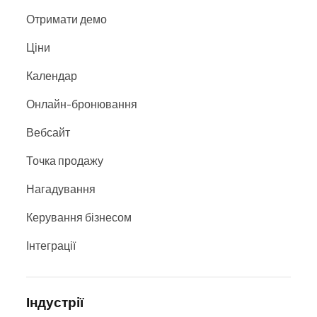
Цифрове POS-програмне
Отримати демо
забезпечення одразу
підвищує
Ціни
ефективність бізнесу
та
економить
час
, який інакше витрачався б на
Календар
паперову роботу й адміністрацію.
Онлайн-бронювання
Вебсайт
Точка продажу
Нагадування
Керування бізнесом
Інтеграції
Індустрії