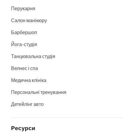
Перукарня
Салон манікюру
Барбершоп
Йога-студія
Танцювальна студія
Велнес і спа
Медична клініка
Персональні тренування
Детейлінг авто
Ресурси