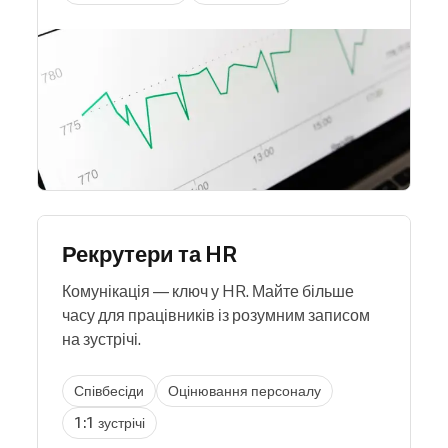
Рекрутери та HR
Комунікація — ключ у HR. Майте більше
часу для працівників із розумним записом
на зустрічі.
Співбесіди
Оцінювання персоналу
1:1 зустрічі