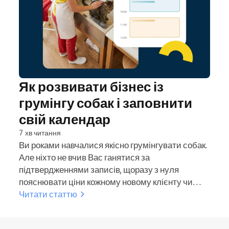
Як розвивати бізнес із
грумінгу собак і заповнити
свій календар
7 хв читання
Ви роками навчалися якісно грумінгувати собак.
Але ніхто не вчив Вас ганятися за
підтвердженнями записів, щоразу з нуля
пояснювати ціни кожному новому клієнту чи
дивитися на напівпорожній календар у вівторок.
Читати статтю
Грумери, у яких розклад завжди заповнений, не
завжди найкраще стрижуть. Це ті, хто вчасно