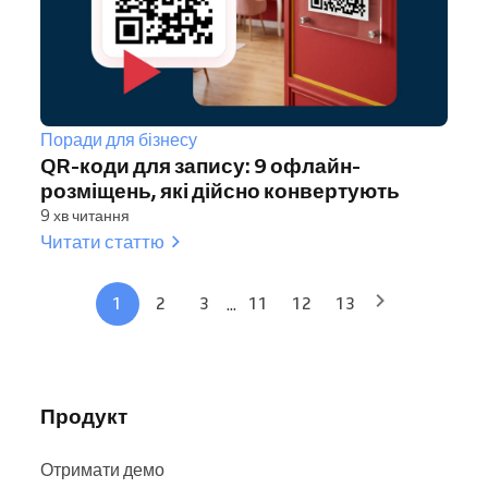
Поради для бізнесу
QR-коди для запису: 9 офлайн-
розміщень, які дійсно конвертують
9 хв читання
Читати статтю
...
1
2
3
11
12
13
Продукт
Отримати демо