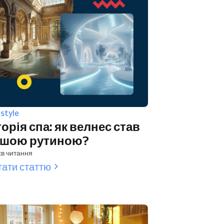
estyle
торія спа: як велнес став
ашою рутиною?
хв читання
тати статтю