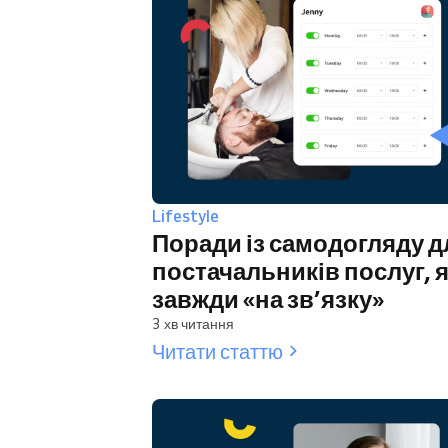
Lifestyle
Поради із самодогляду д
постачальників послуг, я
завжди «на зв’язку»
3 хв читання
Читати статтю