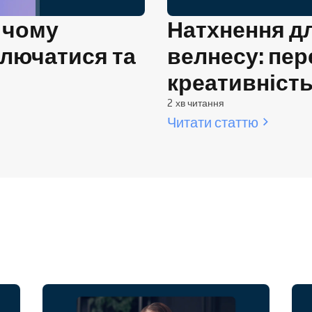
 чому
Натхнення дл
ключатися та
велнесу: пе
креативніст
2 хв читання
Читати статтю