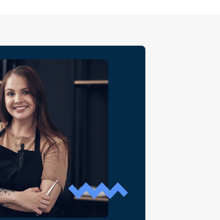
пиняється. Саме тому
 не розкіш, а необхідність.
не благополуччя на перше
гаєте енергію, підсилюєте
 даруєте клієнтам ще кращий