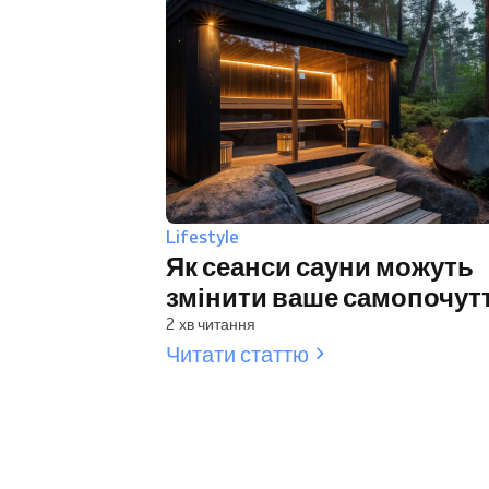
Lifestyle
Як сеанси сауни можуть
змінити ваше самопочут
2 хв читання
Читати статтю