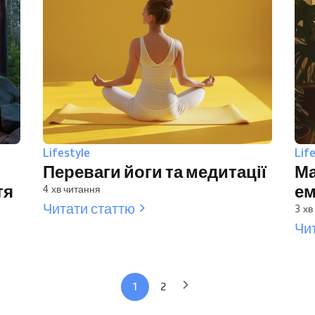
Lifestyle
Lif
Переваги йоги та медитації
Ма
тя
ем
4 хв читання
Читати статтю
3 хв
Чи
1
2