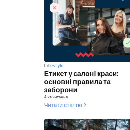
Lifestyle
Етикет у салоні краси:
основні правила та
заборони
4 хв читання
Читати статтю