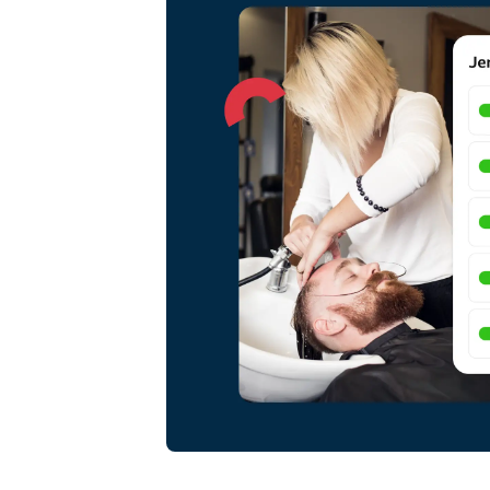
Онлайн-запис
Омніканальний розв'язок для
запису