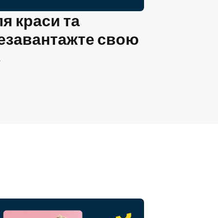
я краси та
резавантажте свою
ь