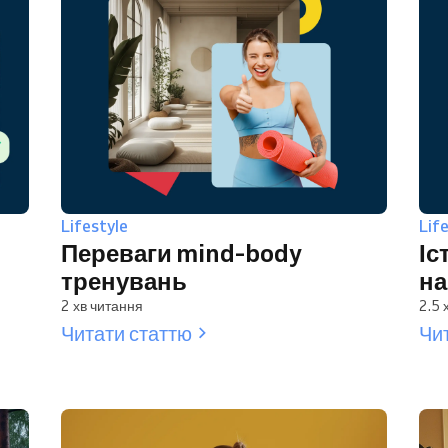
Lifestyle
Lif
Переваги mind-body
Іс
тренувань
н
2 хв читання
2.5 
Читати статтю
Чи