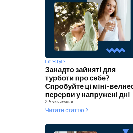
Lifestyle
Занадто зайняті для
турботи про себе?
Спробуйте ці міні-велне
перерви у напружені дні
2.5 хв читання
Читати статтю