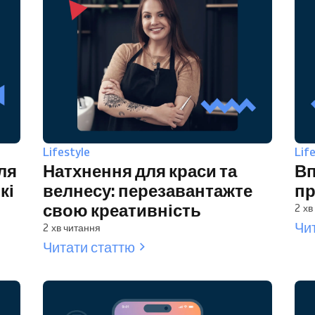
Lifestyle
Lif
ля
Натхнення для краси та
Вп
кі
велнесу: перезавантажте
пр
свою креативність
2 хв
Чи
2 хв читання
Читати статтю