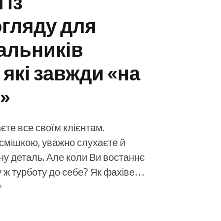
 із
гляду для
альників
 які завжди «на
у»
єте все своїм клієнтам.
смішкою, уважно слухаєте й
ну деталь. Але коли Ви востаннє
рботу до себе? Як фахівець
 чи Ви б’юті-майстер, фітнес-
ий спеціаліст чи освітянин — Ви
зку». Ви — серце свого бізнесу, і