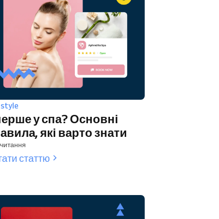
estyle
ерше у спа? Основні
авила, які варто знати
 читання
тати статтю