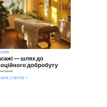
estyle
сажі — шлях до
оційного добробуту
 читання
тати статтю