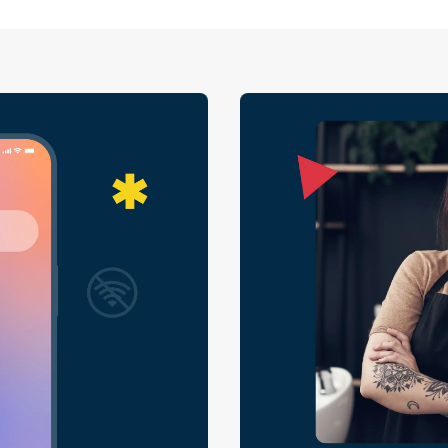
без Вас усе зу
самодогляд — це
Ставлячи влас
місце, Ви збері
креативність і
сервіс.