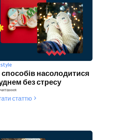
estyle
 способів насолодитися
уднем без стресу
 читання
тати статтю