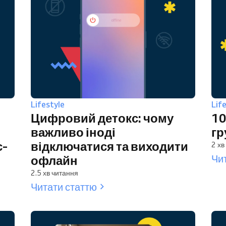
Lifestyle
Lif
Цифровий детокс: чому
10
важливо іноді
гр
с-
відключатися та виходити
2 хв
Чи
офлайн
2.5 хв читання
Читати статтю