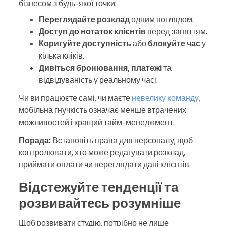
бізнесом з будь-якої точки:
Переглядайте розклад
одним поглядом.
Доступ до нотаток клієнтів
перед заняттям.
Коригуйте доступність
або
блокуйте час
у
кілька кліків.
Дивіться бронювання, платежі
та
відвідуваність у реальному часі.
Чи ви працюєте самі, чи маєте
невелику команду
,
мобільна гнучкість означає менше втрачених
можливостей і кращий тайм-менеджмент.
Порада:
Встановіть права для персоналу, щоб
контролювати, хто може редагувати розклад,
приймати оплати чи переглядати дані клієнтів.
Відстежуйте тенденції та
розвивайтесь розумніше
Щоб розвивати студію, потрібно не лише