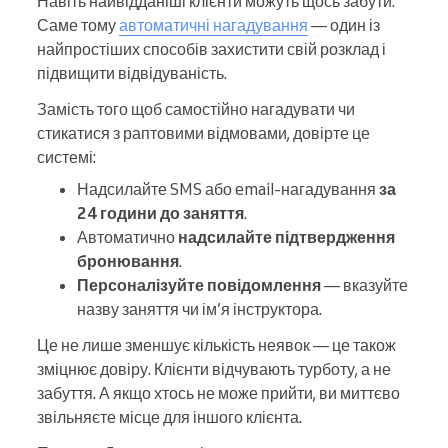
Навіть найвідданіші клієнти можуть щось забути.
Саме тому
автоматичні нагадування
— один із
найпростіших способів захистити свій розклад і
підвищити відвідуваність.
Замість того щоб самостійно нагадувати чи
стикатися з раптовими відмовами, довірте це
системі:
Надсилайте SMS або email-нагадування
за
24 години до заняття
.
Автоматично
надсилайте підтвердження
бронювання
.
Персоналізуйте повідомлення
— вказуйте
назву заняття чи ім’я інструктора.
Це не лише зменшує кількість неявок — це також
зміцнює довіру. Клієнти відчувають турботу, а не
забуття. А якщо хтось не може прийти, ви миттєво
звільняєте місце для іншого клієнта.