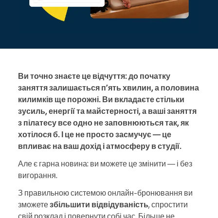
Ви точно знаєте це відчуття: до початку
заняття залишається п’ять хвилин, а половина
килимків ще порожні. Ви вкладаєте стільки
зусиль, енергії та майстерності, а ваші заняття
з пілатесу все одно не заповнюються так, як
хотілося б. І це не просто засмучує — це
впливає на ваш дохід і атмосферу в студії.
Але є гарна новина: ви можете це змінити — і без
вигорання.
З правильною системою онлайн-бронювання ви
зможете
збільшити відвідуваність
, спростити
свій розклад і повернути собі час. Більше не