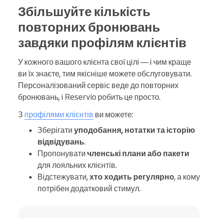
Збільшуйте кількість
повторних бронювань
завдяки профілям клієнтів
У кожного вашого клієнта свої цілі — і чим краще
ви їх знаєте, тим якісніше можете обслуговувати.
Персоналізований сервіс веде до повторних
бронювань, і Reservio робить це просто.
З
профілями клієнтів
ви можете:
Зберігати
уподобання, нотатки та історію
відвідувань
.
Пропонувати
членські плани або пакети
для лояльних клієнтів.
Відстежувати,
хто ходить регулярно
, а кому
потрібен додатковий стимул.