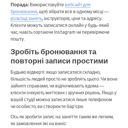
Порада:
Використовуйте
вебсайт для
бронювання
, щоб зібрати все в одному місці —
розклад занять
, інструкторів, ціни та адресу.
Клієнти можуть записатися онлайн у будь-який
час, навіть гортаючи Instagram чи перевіряючи
пошту.
Зробіть бронювання та
повторні записи простими
Будьмо відверті: якщо записатися складно,
більшість людей просто не зроблять цього. Чи вони
зайняті справами, чи відпочивають вдома —
клієнти очікують миттєвих і зручних рішень. Якщо у
вашій студії можна записатися лише телефоном
чи особисто, ви створюєте бар’єри.
Ось як зробити запис на заняття таким же легким,
як замовлення їжі на виніс: