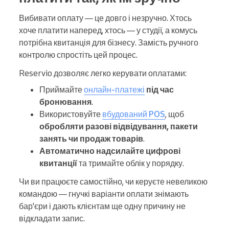
Вибивати оплату — це довго і незручно. Хтось
хоче платити наперед, хтось — у студії, а комусь
потрібна квитанція для бізнесу. Замість ручного
контролю спростіть цей процес.
Reservio дозволяє легко керувати оплатами:
Приймайте
онлайн-платежі
під час
бронювання
.
Використовуйте
вбудований POS
, щоб
обробляти разові відвідування, пакети
занять чи продаж товарів
.
Автоматично надсилайте цифрові
квитанції
та тримайте облік у порядку.
Чи ви працюєте самостійно, чи керуєте невеликою
командою — гнучкі варіанти оплати знімають
бар'єри і дають клієнтам ще одну причину не
відкладати запис.