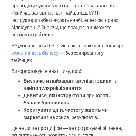
проводити чудові заняття — потрібна аналітика.
Який час заповнюється найшвидше? Які
інструктори забезпечують найбільше повторних
відвідувань? Знаючи, що працює, ви зможете
посилити цей ефект.
Вбудовані звіти Reservio дають чітке уявлення про
ефективність бізнесу
— без копирсання у
таблицях.
Використовуйте аналітику, щоб:
Визначати найзавантаженіші години
та
найпопулярніші заняття
.
Дивитися, які інструктори
приносять
більше бронювань
.
Коригувати ціни, частоту занять чи
маркетинг
на основі результатів.
Це не лише про цифри — це про розумні рішення,
які підтримують розвиток вашої студії.