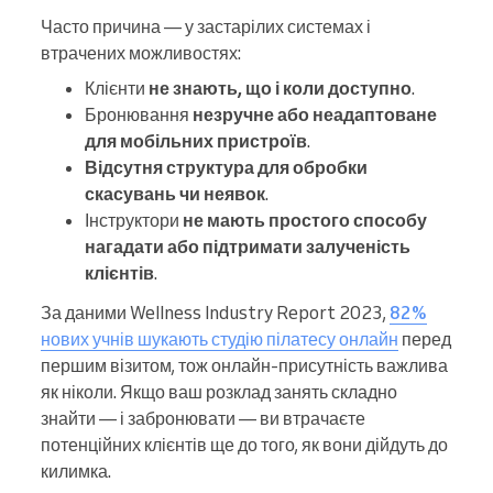
Часто причина — у застарілих системах і
втрачених можливостях:
Клієнти
не знають, що і коли доступно
.
Бронювання
незручне або неадаптоване
для мобільних пристроїв
.
Відсутня структура для обробки
скасувань чи неявок
.
Інструктори
не мають простого способу
нагадати або підтримати залученість
клієнтів
.
За даними Wellness Industry Report 2023,
82%
нових учнів шукають студію пілатесу онлайн
перед
першим візитом, тож онлайн-присутність важлива
як ніколи. Якщо ваш розклад занять складно
знайти — і забронювати — ви втрачаєте
потенційних клієнтів ще до того, як вони дійдуть до
килимка.