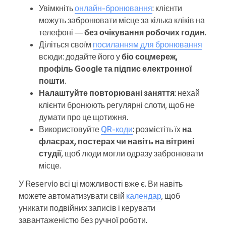
Увімкніть
онлайн-бронювання
: клієнти
можуть забронювати місце за кілька кліків на
телефоні —
без очікування робочих годин
.
Діліться своїм
посиланням для бронювання
всюди: додайте його у
біо соцмереж,
профіль Google та підпис електронної
пошти
.
Налаштуйте повторювані заняття
: нехай
клієнти бронюють регулярні слоти, щоб не
думати про це щотижня.
Використовуйте
QR-коди
: розмістіть їх
на
флаєрах, постерах чи навіть на вітрині
студії
, щоб люди могли одразу забронювати
місце.
У Reservio всі ці можливості вже є. Ви навіть
можете автоматизувати свій
календар
, щоб
уникати подвійних записів і керувати
завантаженістю без ручної роботи.