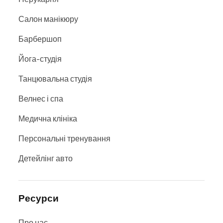
Салон манікюру
Барбершоп
Йога-студія
Танцювальна студія
Велнес і спа
Медична клініка
Персональні тренування
Детейлінг авто
Ресурси
Про нас