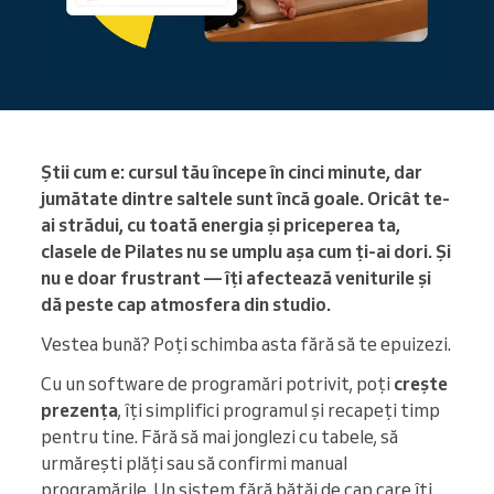
Știi cum e: cursul tău începe în cinci minute, dar
jumătate dintre saltele sunt încă goale. Oricât te-
ai strădui, cu toată energia și priceperea ta,
clasele de Pilates nu se umplu așa cum ți-ai dori. Și
nu e doar frustrant — îți afectează veniturile și
dă peste cap atmosfera din studio.
Vestea bună? Poți schimba asta fără să te epuizezi.
Cu un software de programări potrivit, poți
crește
prezența
, îți simplifici programul și recapeți timp
pentru tine. Fără să mai jonglezi cu tabele, să
urmărești plăți sau să confirmi manual
programările. Un sistem fără bătăi de cap care îți