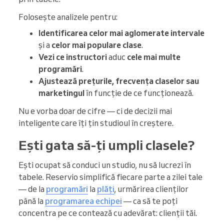
Folosește analizele pentru:
Identificarea celor mai aglomerate intervale
și a
celor mai populare clase
.
Vezi ce instructori
aduc
cele mai multe
programări
.
Ajustează prețurile, frecvența claselor sau
marketingul
în funcție de ce funcționează.
Nu e vorba doar de cifre — ci de decizii mai
inteligente care îți țin studioul în creștere.
Ești gata să-ți umpli clasele?
Ești ocupat să conduci un studio, nu să lucrezi în
tabele. Reservio simplifică fiecare parte a zilei tale
— de la
programări
la
plăți
, urmărirea clienților
până la
programarea echipei
— ca să te poți
concentra pe ce contează cu adevărat: clienții tăi.