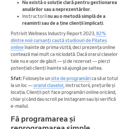
Nu există o soluție clară pentru gestionarea
anulărilor sau a neprezentărilor
.
Instructorii
nu au o metodă simplă de a
reaminti sau de a ține clienții implicați
.
Potrivit Wellness Industry Report 2023,
82%
dintre noii cursanți caută studiouri de Pilates
online
înainte de prima vizită, deci prezența online
contează mai mult ca niciodată. Dacă orarul claselor
tale nu e ușor de găsit — și de rezervat — pierzi
potențiali clienți înainte să ajungă pe saltea.
Sfat:
Folosește un
site de programări
ca să ai totul
la un loc —
orarul claselor
, instructorii, prețurile și
locația. Clienții pot face programări online oricând,
chiar și când dau scroll pe Instagram sau își verifică
e-mailul.
Fă programarea și
reprogramarea simple