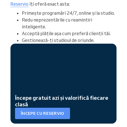
Reservio
îți oferă exact asta:
Primește programări 24/7, online și la studio.
Redu neprezentările cu reamintiri
inteligente.
Acceptă plățile așa cum preferă clienții tăi.
Gestionează-ți studioul de oriunde.
Începe gratuit azi și valorifică fiecare
clasă
ÎNCEPE CU RESERVIO