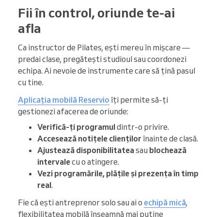
Fii în control, oriunde te-ai
afla
Ca instructor de Pilates, ești mereu în mișcare —
predai clase, pregătești studioul sau coordonezi
echipa. Ai nevoie de instrumente care să țină pasul
cu tine.
Aplicația mobilă Reservio
îți permite să-ți
gestionezi afacerea de oriunde:
Verifică-ți programul
dintr-o privire.
Accesează notițele clienților
înainte de clasă.
Ajustează disponibilitatea
sau
blochează
intervale
cu o atingere.
Vezi programările, plățile și prezența în timp
real
.
Fie că ești antreprenor solo sau ai o
echipă mică
,
flexibilitatea mobilă înseamnă mai puține