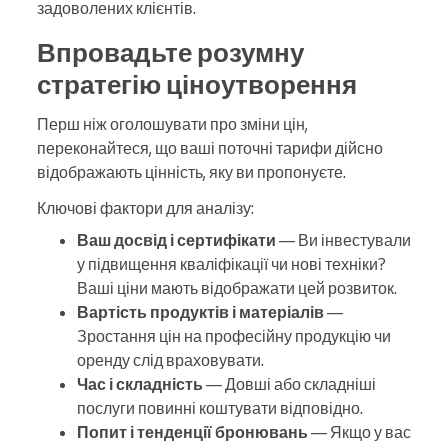
задоволених клієнтів.
Впровадьте розумну
стратегію ціноутворення
Перш ніж оголошувати про зміни цін,
переконайтеся, що ваші поточні тарифи дійсно
відображають цінність, яку ви пропонуєте.
Ключові фактори для аналізу:
Ваш досвід і сертифікати
— Ви інвестували
у підвищення кваліфікації чи нові техніки?
Ваші ціни мають відображати цей розвиток.
Вартість продуктів і матеріалів
—
Зростання цін на професійну продукцію чи
оренду слід враховувати.
Час і складність
— Довші або складніші
послуги повинні коштувати відповідно.
Попит і тенденції бронювань
— Якщо у вас