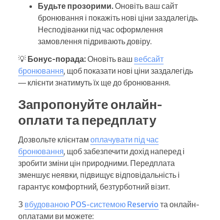
Будьте прозорими.
Оновіть ваш сайт
бронювання і покажіть нові ціни заздалегідь.
Несподіванки під час оформлення
замовлення підривають довіру.
💡
Бонус-порада:
Оновіть ваш
вебсайт
бронювання
, щоб показати нові ціни заздалегідь
— клієнти знатимуть їх ще до бронювання.
Запропонуйте онлайн-
оплати та передплату
Дозвольте клієнтам
оплачувати під час
бронювання
, щоб забезпечити дохід наперед і
зробити зміни цін природними. Передплата
зменшує неявки, підвищує відповідальність і
гарантує комфортний, безтурботний візит.
З
вбудованою POS-системою Reservio
та онлайн-
оплатами ви можете: