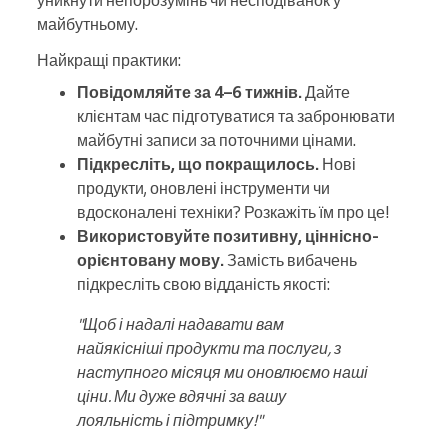
уникнути непорозумінь чи несподіванок у
майбутньому.
Найкращі практики:
Повідомляйте за 4–6 тижнів.
Дайте
клієнтам час підготуватися та забронювати
майбутні записи за поточними цінами.
Підкресліть, що покращилось.
Нові
продукти, оновлені інструменти чи
вдосконалені техніки? Розкажіть їм про це!
Використовуйте позитивну, ціннісно-
орієнтовану мову.
Замість вибачень
підкресліть свою відданість якості:
"Щоб і надалі надавати вам
найякісніші продукти та послуги, з
наступного місяця ми оновлюємо наші
ціни. Ми дуже вдячні за вашу
лояльність і підтримку!"