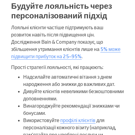
Будуйте лояльність через
персоналізований підхід
Лояльні клієнти частіше підтримують ваш
розвиток навіть після підвищення цін.
Дослідження Bain & Company показує, що
збільшення утримання клієнтів лише на
5% може
підвищити прибуток на 25–95%
.
Прості стратегії лояльності, які працюють:
Надсилайте автоматичні вітання з днем
народження або знижки до важливих дат.
Дивуйте клієнтів невеликими безкоштовними
доповненнями.
Винагороджуйте рекомендації знижками чи
бонусами.
Використовуйте
профілі клієнтів
для
персоналізації кожного візиту (наприклад,
пам’ятайте про улюблені послуги чи