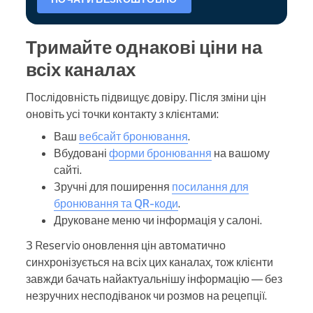
Тримайте однакові ціни на
всіх каналах
Послідовність підвищує довіру. Після зміни цін
оновіть усі точки контакту з клієнтами:
Ваш
вебсайт бронювання
.
Вбудовані
форми бронювання
на вашому
сайті.
Зручні для поширення
посилання для
бронювання та QR-коди
.
Друковане меню чи інформація у салоні.
З Reservio оновлення цін автоматично
синхронізується на всіх цих каналах, тож клієнти
завжди бачать найактуальнішу інформацію — без
незручних несподіванок чи розмов на рецепції.