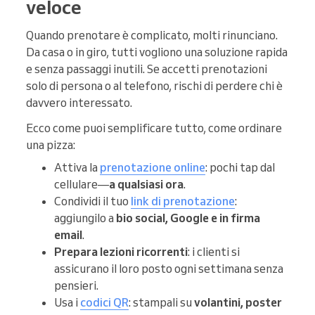
veloce
Quando prenotare è complicato, molti rinunciano.
Da casa o in giro, tutti vogliono una soluzione rapida
e senza passaggi inutili. Se accetti prenotazioni
solo di persona o al telefono, rischi di perdere chi è
davvero interessato.
Ecco come puoi semplificare tutto, come ordinare
una pizza:
Attiva la
prenotazione online
: pochi tap dal
cellulare—
a qualsiasi ora
.
Condividi il tuo
link di prenotazione
:
aggiungilo a
bio social, Google e in firma
email
.
Prepara lezioni ricorrenti
: i clienti si
assicurano il loro posto ogni settimana senza
pensieri.
Usa i
codici QR
: stampali su
volantini, poster