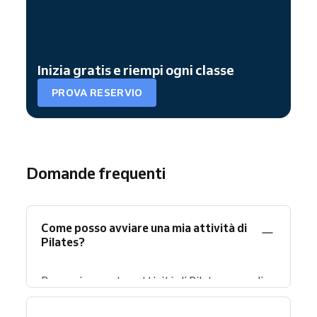
Inizia gratis e riempi ogni classe
PROVA RESERVIO
Domande frequenti
Come posso avviare una mia attività di
Pilates?
Per aprire una tua attività di Pilates, prendi
una certificazione da istruttore, scegli la tua
specialità (Reformer, Matwork, pre/post