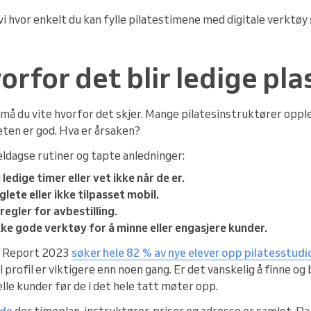
 vi hvor enkelt du kan fylle pilatestimene med digitale verktøy
orfor det blir ledige pla
 må du vite hvorfor det skjer. Mange pilatesinstruktører oppl
ten er god. Hva er årsaken?
dagse rutiner og tapte anledninger:
 ledige timer eller vet ikke når de er.
lete eller ikke tilpasset mobil.
 regler for avbestilling.
kke gode verktøy for å minne eller engasjere kunder.
ry Report 2023
søker hele 82 % av nye elever opp pilatesstudi
l profil er viktigere enn noen gang. Er det vanskelig å finne o
lle kunder før de i det hele tatt møter opp.
ide
der timeplan, instruktører, priser og adresse er samlet. Da