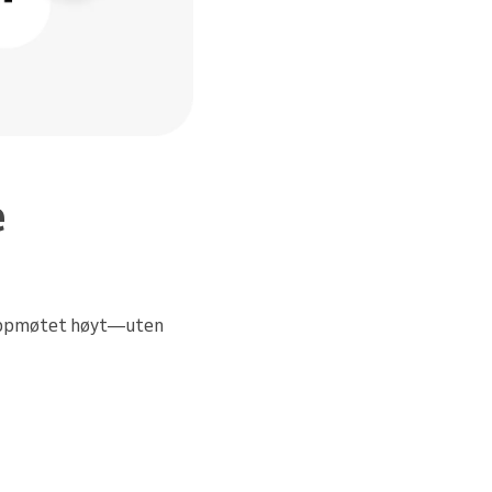
e
oppmøtet høyt—uten