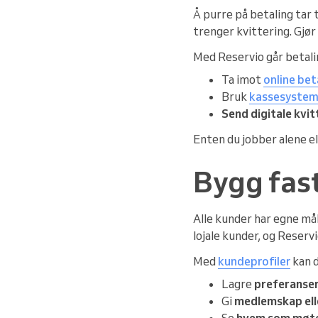
Å purre på betaling tar
trenger kvittering. Gjør
Med Reservio går betalin
Ta imot
online bet
Bruk
kassesyste
Send digitale kvit
Enten du jobber alene el
Bygg fas
Alle kunder har egne må
lojale kunder, og Reservi
Med
kundeprofiler
kan d
Lagre
preferanser
Gi
medlemskap ell
Se
hvem som møte