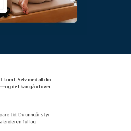
friksjon.
Les mer
 tomt. Selv med all din
nde—og det kan gå utover
pare tid. Du unngår styr
alenderen full og