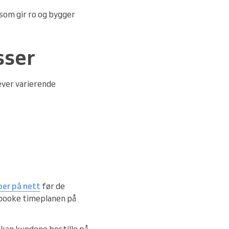
 som gir ro og bygger
sser
ever varierende
oer på nett
før de
g booke timeplanen på
 kan kundene bestille på