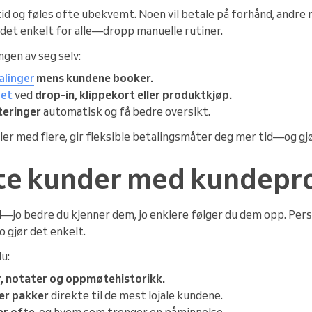
 tid og føles ofte ubekvemt. Noen vil betale på forhånd, and
 det enkelt for alle—dropp manuelle rutiner.
gen av seg selv:
alinger
mens kundene booker.
met
ved
drop-in, klippekort eller produktkjøp.
teringer
automatisk og få bedre oversikt.
ler med flere, gir fleksible betalingsmåter deg mer tid—og gj
te kunder med kundepro
l—jo bedre du kjenner dem, jo enklere følger du dem opp. Pers
o gjør det enkelt.
u:
, notater og oppmøtehistorikk.
er pakker
direkte til de mest lojale kundene.
r ofte
, og hvem som trenger en påminnelse.