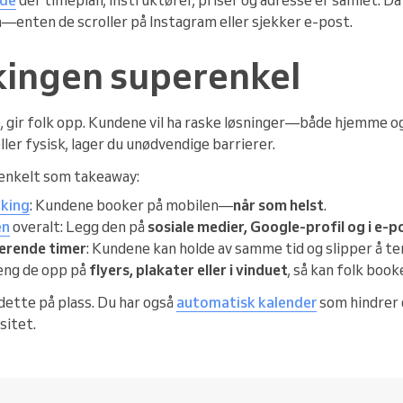
—enten de scroller på Instagram eller sjekker e-post.
kingen superenkel
, gir folk opp. Kundene vil ha raske løsninger—både hjemme og
ller fysisk, lager du unødvendige barrierer.
e enkelt som takeaway:
oking
: Kundene booker på mobilen—
når som helst
.
en
overalt: Legg den på
sosiale medier, Google-profil og i e-
terende timer
: Kundene kan holde av samme tid og slipper å te
eng de opp på
flyers, plakater eller i vinduet
, så kan folk boo
dette på plass. Du har også
automatisk kalender
som hindrer 
sitet.