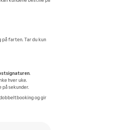
 på farten. Tar du kun
postsignaturen
.
nke hver uke.
ke på sekunder.
dobbeltbooking og gir