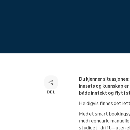
Løsning for bestilling via flere
kanaler
Du kjenner situasjonen:
innsats og kunnskap er 
DEL
både inntekt og flyt i s
Heldigvis finnes det let
Med et smart bookings
med regneark, manuelle 
studioet i drift—uten e