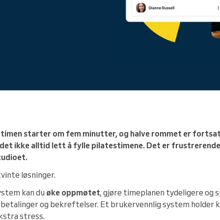
Du driver et stort selskap
 timen starter om fem minutter, og halve rommet er fortsatt
det ikke alltid lett å fylle pilatestimene. Det er frustrere
tudioet.
tvinte løsninger.
ystem kan du
øke oppmøtet
, gjøre timeplanen tydeligere og s
betalinger og bekreftelser. Et brukervennlig system holder k
kstra stress.