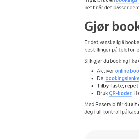
nett når det passer dem
Gjør boo
Er det vanskelig å booke
bestillinger på telefon e
Slik gjør du booking lik
Aktiver
online bo
Del
bookingslenk
Tilby faste, repe
Bruk
QR-koder
: H
Med Reservio får du alt 
deg full kontroll på kapa