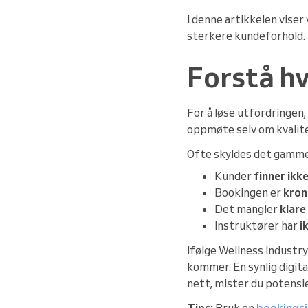
I denne artikkelen viser
sterkere kundeforhold.
Forstå hv
For å løse utfordringen,
oppmøte selv om kvalite
Ofte skyldes det gammel
Kunder
finner ikke
Bookingen er
krong
Det mangler
klare
Instruktører har
i
Ifølge Wellness Indust
kommer. En synlig digita
nett, mister du potensie
Tips:
Bruk en
bookings