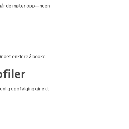
re når de møter opp—noen
ør det enklere å booke.
filer
onlig oppfølging gir økt