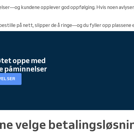
elser—og kundene opplever god oppfølging. Hvis noen avlyser,
stille på nett, slipper de å ringe—og du fyller opp plassene 
tet oppe med
e påminnelser
VELSER
ne velge betalingsløsni