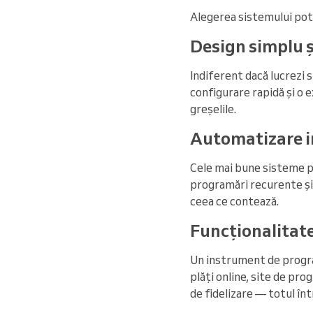
Alegerea sistemului potri
Design simplu și
Indiferent dacă lucrezi s
configurare rapidă și o 
greșelile.
Automatizare i
Cele mai bune sisteme pr
programări recurente și
ceea ce contează.
Funcționalitate
Un instrument de progra
plăți online, site de pro
de fidelizare — totul înt