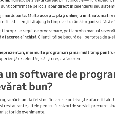
sunt confirmate pe loc și apar direct în calendarul sau sistemu
și mai departe. Multe
acceptă plăți online
,
trimit automat rea
el încât clienții tăi ajung la timp, iar tu rămâi organizat fără e
ești propriile reguli de programare, poți aproba manual rezervăr
d afacerea e închisă
. Clienții tăi se bucură de libertatea de a-ș
neprezentări, mai multe programări și mai mult timp pentru
xperiență excelentă și să-ți crești afacerea.
a un software de progra
evărat bun?
ogramări sunt la fel și nu fiecare se potrivește afacerii tale
și restaurante, altele pentru furnizori de servicii precum saloa
anizatori de evenimente.