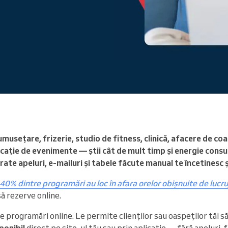
Conduceți o organizație mare
umusețare, frizerie, studio de fitness, clinică, afacere de co
ocație de evenimente — știi cât de mult timp și energie con
e apeluri, e-mailuri și tabele făcute manual te încetinesc și 
40% dintre programări au loc în afara orelor obișnuite de lucru
să rezerve online.
de programări online. Le permite clienților sau oaspeților tăi s
ponibil
direct pe site-ul tău sau prin aplicație — fără apeluri, f