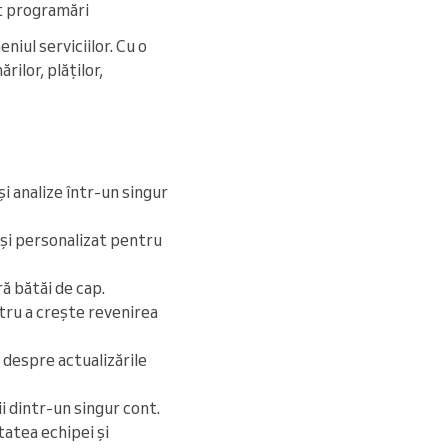
ât programări
iul serviciilor. Cu o
ilor, plăților,
și analize într-un singur
 și personalizat pentru
ă bătăi de cap.
tru a crește revenirea
 despre actualizările
i dintr-un singur cont.
tatea echipei și