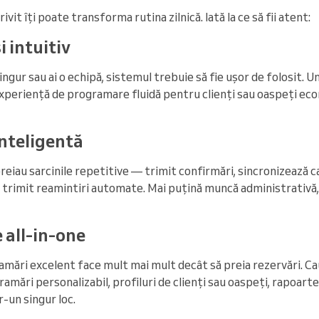
vit îți poate transforma rutina zilnică. Iată la ce să fii atent:
 intuitiv
ingur sau ai o echipă, sistemul trebuie să fie ușor de folosit. Un
experiență de programare fluidă pentru clienți sau oaspeți ec
nteligentă
eiau sarcinile repetitive — trimit confirmări, sincronizează 
 trimit reamintiri automate. Mai puțină muncă administrativă
 all-in-one
mări excelent face mult mai mult decât să preia rezervări. C
gramări personalizabil, profiluri de clienți sau oaspeți, rapoar
r-un singur loc.