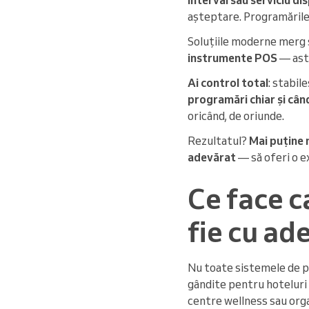
așteptare. Programările 
Soluțiile moderne merg 
instrumente POS
— astf
Ai control total
: stabil
programări chiar și cân
oricând, de oriunde.
Rezultatul?
Mai puține 
adevărat
— să oferi o e
Ce face c
fie cu ad
Nu toate sistemele de pr
gândite pentru hoteluri 
centre wellness sau org