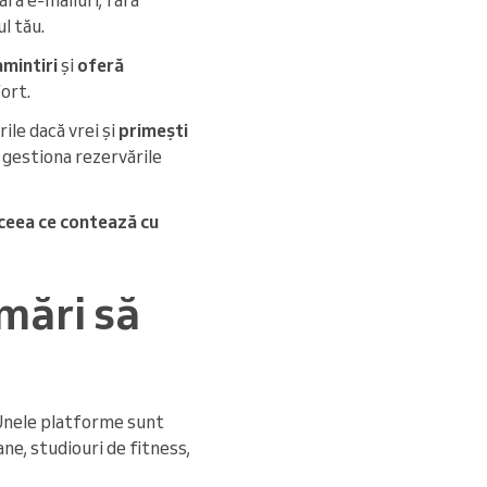
l tău.
mintiri
și
oferă
fort.
ile dacă vrei și
primești
i gestiona rezervările
 ceea ce contează cu
mări să
. Unele platforme sunt
ne, studiouri de fitness,