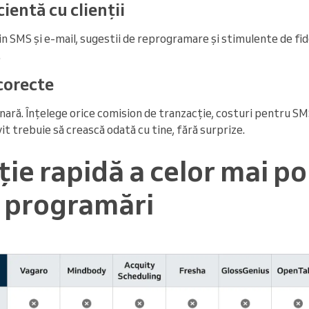
ientă cu clienții
 SMS și e-mail, sugestii de reprogramare și stimulente de fideli
.
 corecte
lunară. Înțelege orice comision de tranzacție, costuri pentru SM
it trebuie să crească odată cu tine, fără surprize.
ie rapidă a celor mai p
e programări