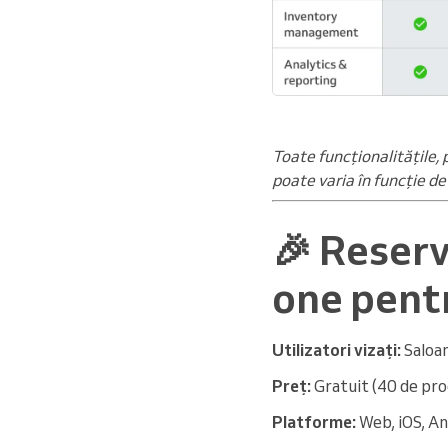
Toate funcționalitățile, 
poate varia în funcție de
🎉 Reserv
one pentr
Utilizatori vizați:
Saloan
Preț:
Gratuit (40 de prog
Platforme:
Web, iOS, An