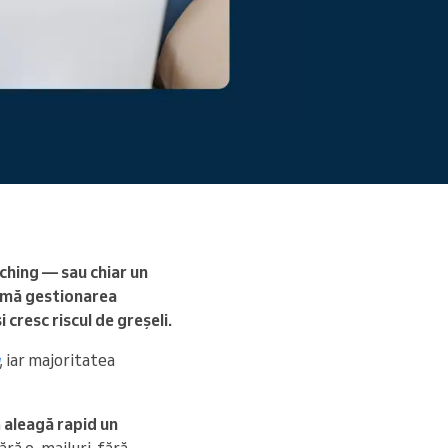
Citiți mai mult
aching — sau chiar un
sumă gestionarea
cresc riscul de greșeli.
, iar majoritatea
ă
aleagă rapid un
ără e-mailuri, fără