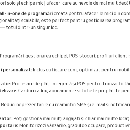
i solo și echipe mici, afaceri care au nevoie de mai mult dec
 all-in-one de programări
creată pentru afacerile mici din domen
ționalități scalabile, este perfect pentru gestionarea programăr
r — totul dintr-un singur loc.
Programări, gestionarea echipei, POS, stocuri, profiluri clienți 
i personalizat:
Inclus cu fiecare cont, optimizat pentru mobil
cație:
Procesare de plăți integrată și POS pentru tranzacții făr
elizare:
Carduri cadou, abonamente și tichete preplătite pen
Reduci neprezentările cu reamintiri SMS și e-mail și notificări
zator:
Poți gestiona mai mulți angajați și chiar mai multe locați
portare:
Monitorizezi vânzările, gradul de ocupare, productivi