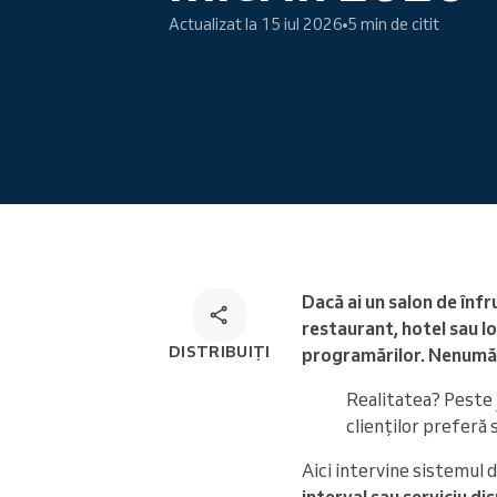
Actualizat la 15 iul 2026
5 min de citit
Programare online
Soluție de programare
omnichannel
Dacă ai un salon de înfr
restaurant, hotel sau l
DISTRIBUIȚI
programărilor. Nenumărat
Realitatea? Peste
clienților preferă 
Aici intervine sistemul 
interval sau serviciu dis