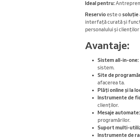
Ideal pentru:
Antreprenor
Reservio
este o
soluție
interfață curată și func
personalului și cliențilo
Avantaje:
Sistem all-in-one:
sistem.
Site de programăr
afacerea ta.
Plăți online și la lo
Instrumente de fid
clienților.
Mesaje automate:
programărilor.
Suport multi-utili
Instrumente de ra