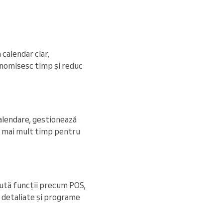
 calendar clar,
onomisesc timp și reduc
calendare, gestionează
, mai mult timp pentru
aută funcții precum POS,
te detaliate și programe