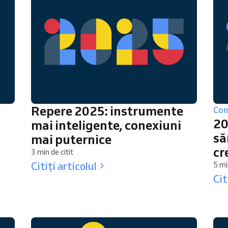
Repere 2025: instrumente
Con
20
mai inteligente, conexiuni
să
mai puternice
cr
3 min de citit
Citiți articolul
5 mi
Cit