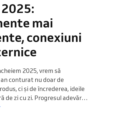
 2025:
Citiți mai mult
mente mai
ente, conexiuni
ternice
ncheiem 2025, vrem să
 an conturat nu doar de
rodus, ci și de încrederea, ideile
ă de zi cu zi. Progresul adevărat
cuțiile cu voi și din provocările
 trăiți gestionând saloane,
i, săli de sport și alte afaceri de