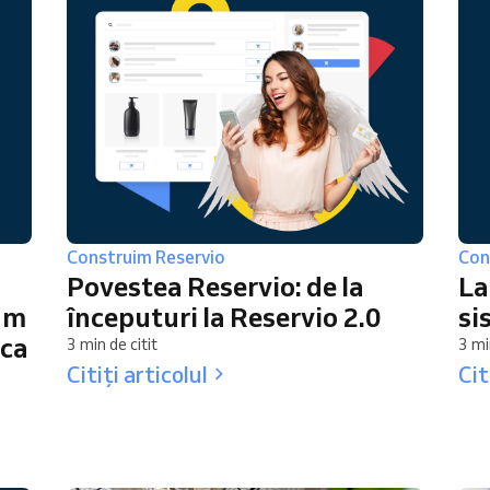
Construim Reservio
Con
Povestea Reservio: de la
La
-am
începuturi la Reservio 2.0
si
rca
3 min de citit
3 mi
Citiți articolul
Cit