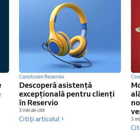
Construim Reservio
Con
e
Descoperă asistență
Mo
e
excepțională pentru clienți
al
în Reservio
no
ve
3 min de citit
Citiți articolul
3 mi
Cit