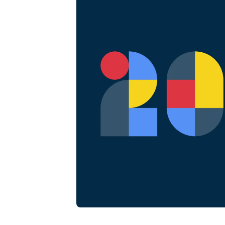
Programare online
Soluție de programare
omnichannel