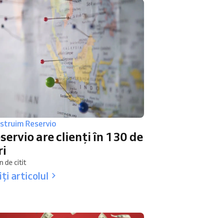
struim Reservio
servio are clienți în 130 de
ri
n de citit
iți articolul