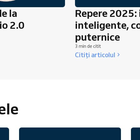
e la
Repere 2025:
io 2.0
inteligente, c
puternice
3 min de citit
Citiți articolul
ele