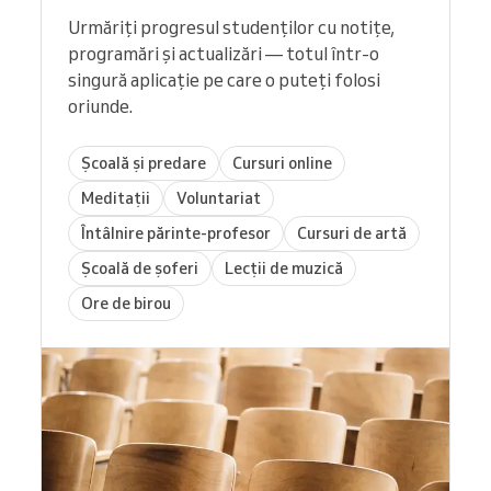
Urmăriți progresul studenților cu notițe,
programări și actualizări — totul într-o
singură aplicație pe care o puteți folosi
oriunde.
Școală și predare
Cursuri online
Meditații
Voluntariat
Întâlnire părinte-profesor
Cursuri de artă
Școală de șoferi
Lecții de muzică
Ore de birou