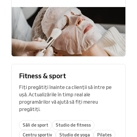
gestiona afacerea de predare oricând,
oriunde, direct de pe telefon.
Fitness & sport
Fiți pregătiți înainte ca clienții să intre pe
ușă. Actualizările în timp real ale
programărilor vă ajută să fiți mereu
pregătiți.
Săli de sport
Studio de fitness
Centru sportiv
Studio de yoga
Pilates