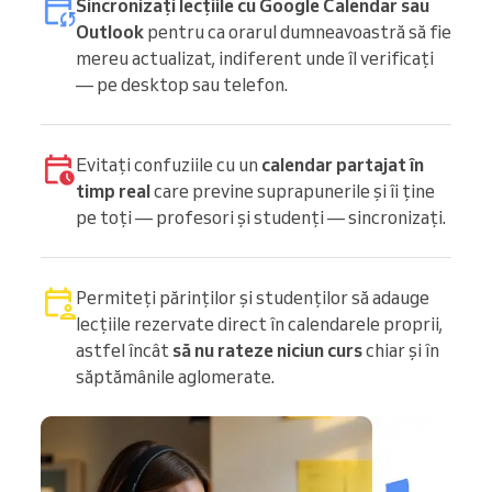
Sincronizați lecțiile cu Google Calendar sau
Outlook
pentru ca orarul dumneavoastră să fie
mereu actualizat, indiferent unde îl verificați
— pe desktop sau telefon.
Evitați confuziile cu un
calendar partajat în
timp real
care previne suprapunerile și îi ține
pe toți — profesori și studenți — sincronizați.
Permiteți părinților și studenților să adauge
lecțiile rezervate direct în calendarele proprii,
astfel încât
să nu rateze niciun curs
chiar și în
săptămânile aglomerate.