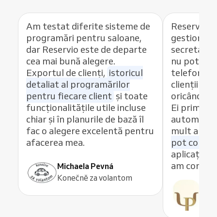
Am testat diferite sisteme de
Reservio m
programări pentru saloane,
gestionez 
dar Reservio este de departe
secretar pe
cea mai bună alegere.
nu pot răs
Exportul de clienți,
istoricul
telefon, aș
detaliat al programărilor
clienții să
pentru fiecare client
și toate
oricând onl
funcționalitățile utile incluse
Ei primesc 
chiar și în planurile de bază îl
automate, 
fac o alegere excelentă pentru
mult absen
afacerea mea.
pot concent
aplicația m
am control
Michaela Pevná
Konečně za volantom
Pau
Psih