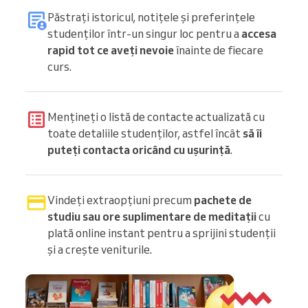
Păstrați istoricul, notițele și preferințele
studenților într-un singur loc pentru a
accesa
rapid tot ce aveți nevoie
înainte de fiecare
curs.
Mențineți o listă de contacte actualizată cu
toate detaliile studenților, astfel încât
să îi
puteți contacta oricând cu ușurință
.
Vindeți extraopțiuni precum
pachete de
studiu sau ore suplimentare de meditații
cu
plată online instant pentru a sprijini studenții
și a crește veniturile.